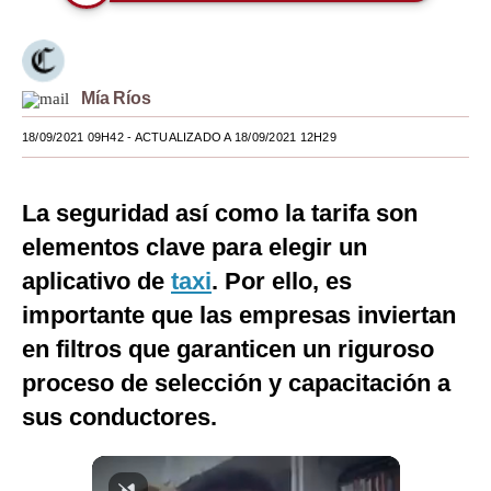
Moda
Estilos
Mía Ríos
Mundo
18/09/2021 09H42
- ACTUALIZADO A 18/09/2021 12H29
EEUU
México
La seguridad así como la tarifa son
elementos clave para elegir un
España
aplicativo de
taxi
. Por ello, es
Internacional
importante que las empresas inviertan
Tecnología
en filtros que garanticen un riguroso
proceso de selección y capacitación a
Club del Suscriptor
sus conductores.
Mix
G de Gestión