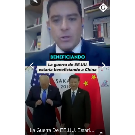
Notas Contratadas
Podcast
Gestión TV
Videos
Fotogalerías
gestion.pe
¿quiénes
Somos?
Términos
Y
Condiciones
Política
De
La Verdadera Razón Por La Que China Apoya A Irán | Gestión Mundo
La Guerra De EE.UU. Estaría Beneficiando A China | Gestión Mundo
Privacidad