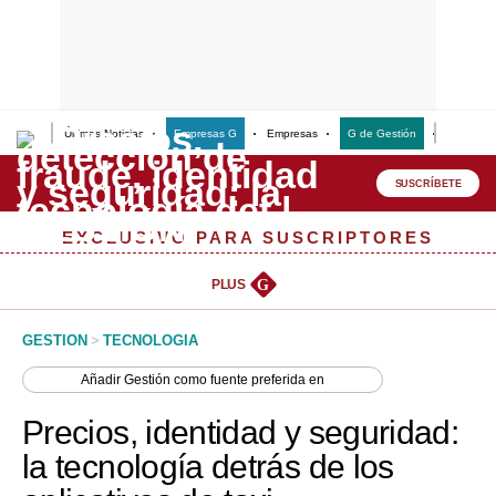
Últimas Noticias
Empresas G
Empresas
G de Gestión
Finanzas
Lo último
Peru Quiosco
SUSCRÍBETE
Portada
EXCLUSIVO PARA SUSCRIPTORES
Empresas
PLUS
G
Management & Empleo
GESTION
>
TECNOLOGIA
Economía
Añadir
Gestión
como fuente preferida en
Mercados
Precios, identidad y seguridad:
Perú
la tecnología detrás de los
Política