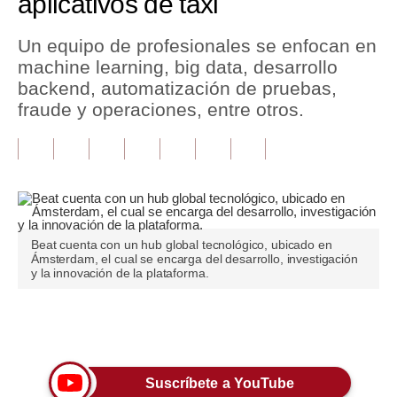
aplicativos de taxi
Tu Dinero
Un equipo de profesionales se enfocan en
machine learning, big data, desarrollo
Finanzas Personales
backend, automatización de pruebas,
Inmobiliarias
fraude y operaciones, entre otros.
Plus G
Opinión
Editorial
Beat cuenta con un hub global tecnológico, ubicado en
Pregunta de hoy
Ámsterdam, el cual se encarga del desarrollo, investigación
y la innovación de la plataforma.
Blogs
Tendencias
Únete a nuestro canal
Lujo
Suscríbete a YouTube
Viajes