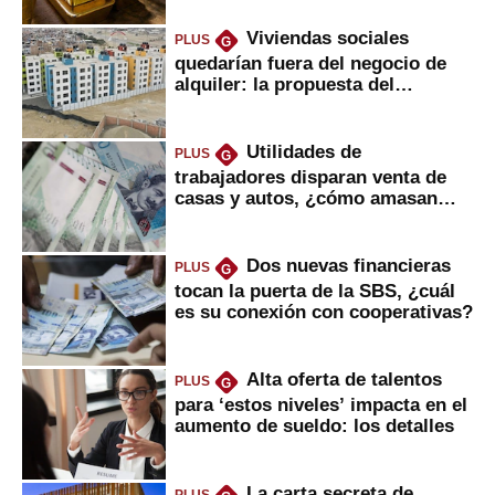
Viviendas sociales
PLUS
G
quedarían fuera del negocio de
alquiler: la propuesta del
gobierno
Utilidades de
PLUS
G
trabajadores disparan venta de
casas y autos, ¿cómo amasan
tanta liquidez?
Dos nuevas financieras
PLUS
G
tocan la puerta de la SBS, ¿cuál
es su conexión con cooperativas?
Alta oferta de talentos
PLUS
G
para ‘estos niveles’ impacta en el
aumento de sueldo: los detalles
La carta secreta de