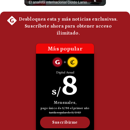
Guido Larson, analista internacional explica que la guerra no puede entenderse únicamente como un enfrentamiento entre Estados Unidos e Irán, sino también dentro de la competencia global entre Washington y Pekín. El analista sostiene que China mantiene su relación petrolera con Irán y que le interesa que Estados Unidos consuma recursos y pierda influencia. 🚀 ¿Quieres entender el mundo sin ruido? Únete a nuestra comunidad y forma parte del cambio. #GestiónNewsroomLive #NoticiasGlobales #AnálisisGeopolítico #EconomíaMundial #IA #Geopolítica #LatinosEnUSA #NoticiasEnEspañol 👉 Suscríbete y activa la campana para no perderte nuestro análisis diario. 🌎 Síguenos en nuestras redes sociales: 📌 Web oficial: https://gestion.pe/mundo/ 📌 LinkedIn: http://bit.ly/3HYIET0 📌 X (Twitter): http://bit.ly/4noZtX9 📌 TikTok: http://bit.ly/4evB6TO
El analista internacional Guido Larson cuestiona la estrategia comercial estadounidense. Menciona los aranceles impuestos incluso a países latinoamericanos y contrasta esa política con el avance de China. Además, señala que Pekín controla aproximadamente el 90% del mercado de tierras raras y concluye con una paradoja: el conflicto iniciado por Washington estaría beneficiando indirectamente a uno de sus principales competidores. 🚀 ¿Quieres entender el mundo sin ruido? Únete a nuestra comunidad y forma parte del cambio. #GestiónNewsroomLive #NoticiasGlobales #AnálisisGeopolítico #EconomíaMundial #IA #Geopolítica #LatinosEnUSA #NoticiasEnEspañol 👉 Suscríbete y activa la campana para no perderte nuestro análisis diario. 🌎 Síguenos en nuestras redes sociales: 📌 Web oficial: https://gestion.pe/mundo/ 📌 LinkedIn: http://bit.ly/3HYIET0 📌 X (Twitter): http://bit.ly/4noZtX9 📌 TikTok: http://bit.ly/4evB6TO
Politica
De
Cookies
Preguntas
Frecuentes