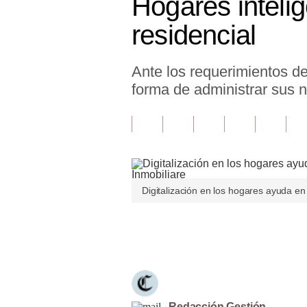
Hogares intelig
Finanzas Personales
residencial
Inmobiliarias
Ante los requerimientos d
Plus G
forma de administrar sus
Opinión
Editorial
Pregunta de hoy
Blogs
Digitalización en los hogares ayuda en 
Tendencias
Únete a nuestro canal
Lujo
Viajes
Moda
Redacción Gestión