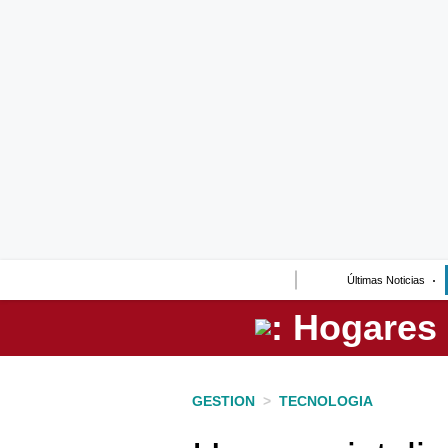
Lo último
Peru Quiosco
Portada
Empresas
Management & Empleo
Economía
Últimas Noticias
Mercados
Perú
Política
GESTION
>
TECNOLOGIA
Tu Dinero