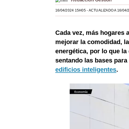
Estilos
16/04/2024 15H05
- ACTUALIZADO A 16/04/
Mundo
EEUU
Cada vez, más hogares a
México
mejorar la comodidad, l
energética, por lo que la 
España
sentando las bases para 
Internacional
edificios inteligentes
.
Tecnología
Club del Suscriptor
Mix
G de Gestión
Notas Contratadas