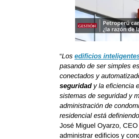
Podcast
Gestión TV
Videos
Fotogalerías
“
Los
edificios inteligente
pasando de ser simples es
gestion.pe
conectados y automatizad
¿quiénes
Somos?
seguridad
y la eficiencia
sistemas de seguridad y m
Términos
Y
administración de condomin
Condiciones
residencial está definiend
Política
De
José Miguel Oyarzo, CEO 
Privacidad
administrar edificios y co
Politica