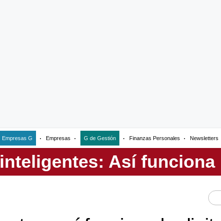
Empresas G
Empresas
G de Gestión
Finanzas Personales
Newsletters