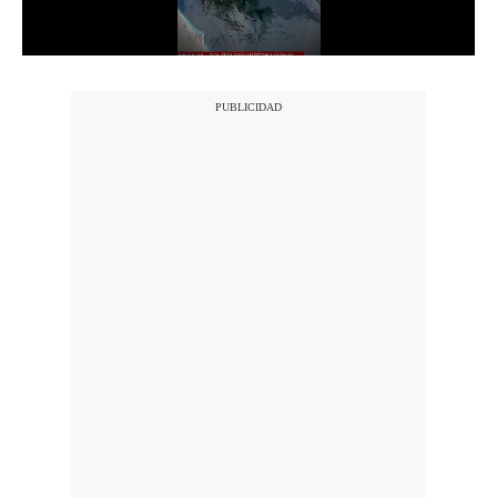
Notas Contratadas
Podcast
Gestión TV
Videos
Fotogalerías
gestion.pe
¿quiénes
Somos?
Términos
Y
Condiciones
Política
De
Privacidad