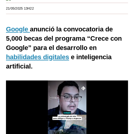
Moda
21/05/2025 13H22
Estilos
Google
anunció la convocatoria de
Mundo
5,000 becas del programa “Crece con
EEUU
Google” para el desarrollo en
habilidades digitales
e inteligencia
México
artificial.
España
Internacional
Tecnología
Club del Suscriptor
Mix
G de Gestión