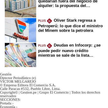
quedarían fuera del negocio de
alquiler: la propuesta del
gobierno
Oliver Stark regresa a
PLUS
G
Petroperú: lo que dice el ministro
del Minem sobre la petrolera
Deudas en Infocorp: ¿se
PLUS
G
puede pedir nuevo crédito
mientras se sale de la lista
negra?
Gestión
Director Periodístico (e)
VÍCTOR MELGAREJO
© Empresa Editora El Comercio S.A.
Calle Paracas #532, Pueblo Libre, Lima.
Copyright© | Gestion.pe | Grupo El Comercio | Todos los derechos
reservados
SECCIONES:
Portada
-
Economía
-