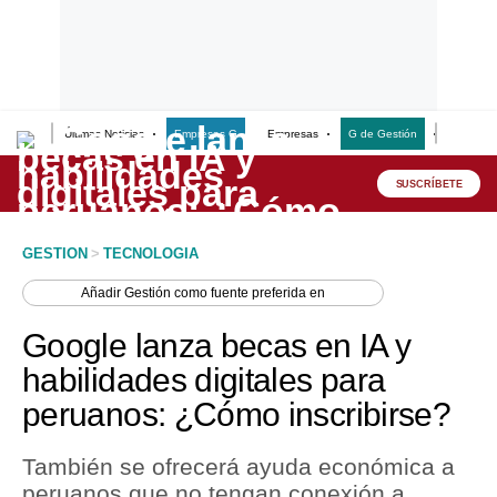
Últimas Noticias
Empresas G
Empresas
G de Gestión
Finanzas
Lo último
Peru Quiosco
SUSCRÍBETE
Portada
GESTION
>
TECNOLOGIA
Empresas
Añadir
Gestión
como fuente preferida en
Management & Empleo
Google lanza becas en IA y
Economía
habilidades digitales para
peruanos: ¿Cómo inscribirse?
Mercados
Perú
También se ofrecerá ayuda económica a
peruanos que no tengan conexión a
Política