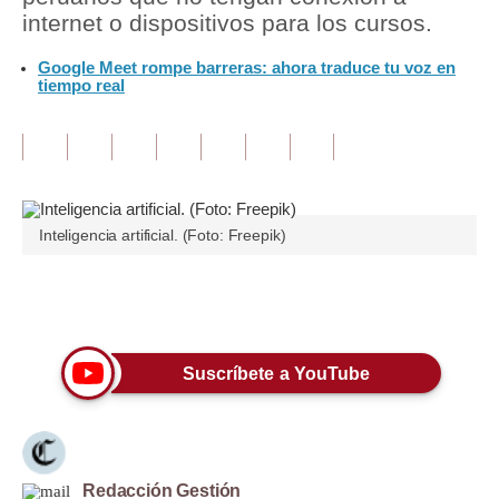
internet o dispositivos para los cursos.
Tu Dinero
Google Meet rompe barreras: ahora traduce tu voz en
tiempo real
Finanzas Personales
Inmobiliarias
Plus G
Opinión
Inteligencia artificial. (Foto: Freepik)
Editorial
Únete a nuestro canal
Pregunta de hoy
Blogs
Suscríbete a YouTube
Tendencias
Lujo
Viajes
Redacción Gestión