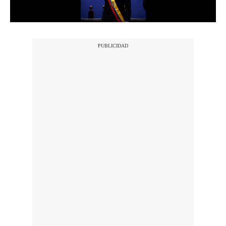
Notas Contratadas
Podcast
Gestión TV
Videos
Fotogalerías
gestion.pe
¿quiénes
Somos?
Términos
Y
Condiciones
Política
De
Privacidad