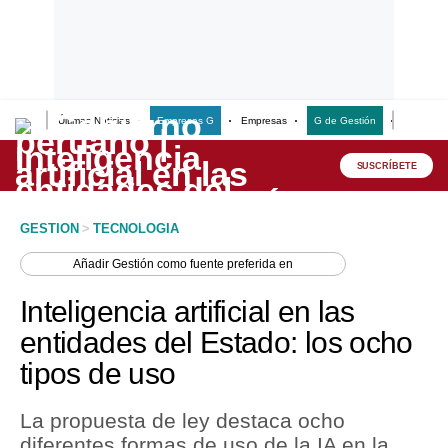
Últimas Noticias
Empresas G
Empresas
G de Gestión
Finanzas
Lo último
Peru Quiosco
SUSCRÍBETE
Portada
GESTION
>
TECNOLOGIA
Empresas
Añadir
Gestión
como fuente preferida en
Management & Empleo
Inteligencia artificial en las
Economía
entidades del Estado: los ocho
tipos de uso
Mercados
Perú
La propuesta de ley destaca ocho
diferentes formas de uso de la IA en la
Política