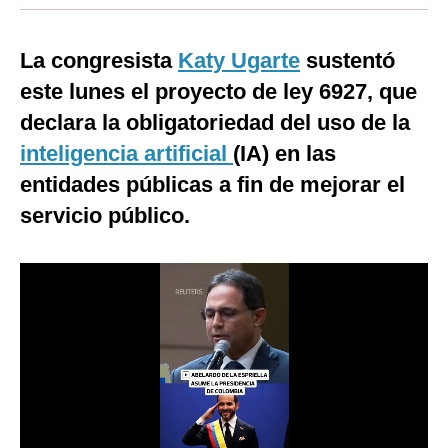
Moda
La congresista
Katy Ugarte
sustentó
Estilos
este lunes el proyecto de ley 6927, que
Mundo
declara la obligatoriedad del uso de la
inteligencia artificial
EEUU
(IA) en las
entidades públicas a fin de mejorar el
México
servicio público.
España
Internacional
Tecnología
Club del Suscriptor
Mix
G de Gestión