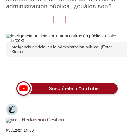
administración pública, ¿cuáles son?
Tu Dinero
Finanzas Personales
Inmobiliarias
Plus G
Inteligencia artificial en la administración pública. (Foto:
iStock)
Opinión
Editorial
Únete a nuestro canal
Pregunta de hoy
Suscríbete a YouTube
Blogs
Tendencias
Lujo
Redacción Gestión
Viajes
04/03/2024 14H00