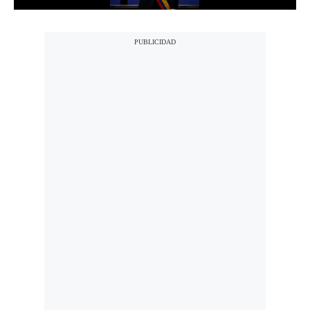
Notas Contratadas
Podcast
Gestión TV
Videos
Fotogalerías
gestion.pe
¿quiénes
Somos?
Términos
Y
Condiciones
Política
De
Privacidad