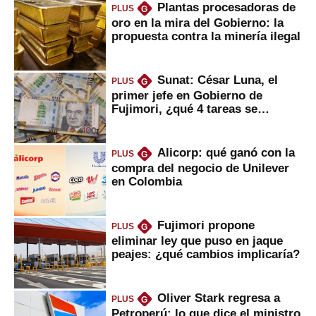
Plantas procesadoras de
PLUS
G
oro en la mira del Gobierno: la
propuesta contra la minería ilegal
Sunat: César Luna, el
PLUS
G
primer jefe en Gobierno de
Fujimori, ¿qué 4 tareas se
marcan urgentes?
Alicorp: qué ganó con la
PLUS
G
compra del negocio de Unilever
en Colombia
Fujimori propone
PLUS
G
eliminar ley que puso en jaque
peajes: ¿qué cambios implicaría?
Oliver Stark regresa a
PLUS
G
Petroperú: lo que dice el ministro