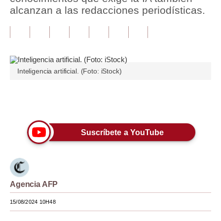
alcanzan a las redacciones periodísticas.
Tu Dinero
Finanzas Personales
Inmobiliarias
Inteligencia artificial. (Foto: iStock)
Plus G
Opinión
Únete a nuestro canal
Editorial
Suscríbete a YouTube
Pregunta de hoy
Blogs
Tendencias
Agencia AFP
Lujo
15/08/2024 10H48
Viajes