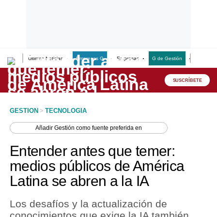
Últimas Noticias
Empresas G
Empresas
G de Gestión
Finanzas
Lo último
Peru Quiosco
SUSCRÍBETE
Portada
GESTION
>
TECNOLOGIA
Empresas
Añadir
Gestión
como fuente preferida en
Management & Empleo
Entender antes que temer:
Economía
medios públicos de América
Latina se abren a la IA
Mercados
Perú
Los desafíos y la actualización de
conocimientos que exige la IA también
Política