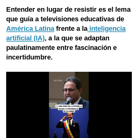
Entender en lugar de resistir es el lema
Moda
que guía a televisiones educativas de
Estilos
América Latina
frente a la
inteligencia
Mundo
artificial (IA)
, a la que se adaptan
EEUU
paulatinamente entre fascinación e
incertidumbre.
México
España
Internacional
Tecnología
Club del Suscriptor
Mix
G de Gestión