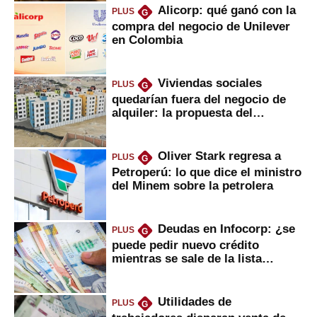
Alicorp: qué ganó con la
PLUS
G
compra del negocio de Unilever
en Colombia
Viviendas sociales
PLUS
G
quedarían fuera del negocio de
alquiler: la propuesta del
gobierno
Oliver Stark regresa a
PLUS
G
Petroperú: lo que dice el ministro
del Minem sobre la petrolera
Deudas en Infocorp: ¿se
PLUS
G
puede pedir nuevo crédito
mientras se sale de la lista
negra?
Utilidades de
PLUS
G