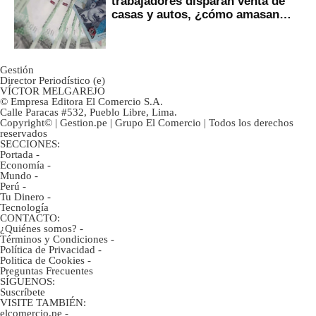
trabajadores disparan venta de
casas y autos, ¿cómo amasan
tanta liquidez?
Gestión
Director Periodístico (e)
VÍCTOR MELGAREJO
© Empresa Editora El Comercio S.A.
Calle Paracas #532, Pueblo Libre, Lima.
Copyright© | Gestion.pe | Grupo El Comercio | Todos los derechos
reservados
SECCIONES:
Portada
-
Economía
-
Mundo
-
Perú
-
Tu Dinero
-
Tecnología
CONTACTO:
¿Quiénes somos?
-
Términos y Condiciones
-
Política de Privacidad
-
Politica de Cookies
-
Preguntas Frecuentes
SÍGUENOS:
Suscríbete
VISITE TAMBIÉN:
elcomercio.pe
-