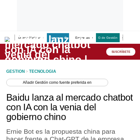
Últimas Noticias
Empresas G
Empresas
G de Gestión
Finanzas
Lo último
Peru Quiosco
SUSCRÍBETE
Portada
GESTION
>
TECNOLOGIA
Empresas
Añadir
Gestión
como fuente preferida en
Management & Empleo
Baidu lanza al mercado chatbot
Economía
con IA con la venia del
gobierno chino
Mercados
Perú
Ernie Bot es la propuesta china para
hacer frente a Chat-GPT de la empresa
Política