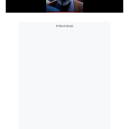
Notas Contratadas
Podcast
Gestión TV
Videos
Fotogalerías
gestion.pe
¿quiénes
Somos?
Términos
Y
Condiciones
Política
De
Privacidad