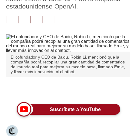
estadounidense OpenAI.
Tu Dinero
Finanzas Personales
Inmobiliarias
Plus G
El cofundador y CEO de Baidu, Robin Li, mencionó que la
Opinión
compañía podrá recopilar una gran cantidad de comentarios
del mundo real para mejorar su modelo base, llamado Ernie,
y llevar más innovación al chatbot.
Editorial
Pregunta de hoy
Únete a nuestro canal
Blogs
Tendencias
Suscríbete a YouTube
Lujo
Viajes