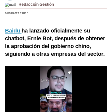
Redacción Gestión
Moda
01/09/2023 19H13
Estilos
Mundo
Baidu
ha lanzado oficialmente su
chatbot, Ernie Bot, después de obtener
EEUU
la aprobación del gobierno chino,
México
siguiendo a otras empresas del sector.
España
Internacional
Tecnología
Club del Suscriptor
Mix
G de Gestión