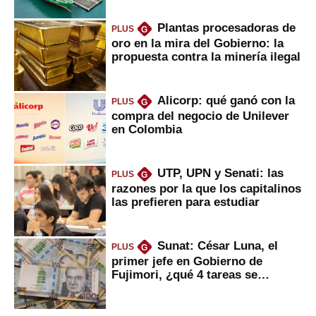
Plantas procesadoras de
PLUS
G
oro en la mira del Gobierno: la
propuesta contra la minería ilegal
Alicorp: qué ganó con la
PLUS
G
compra del negocio de Unilever
en Colombia
UTP, UPN y Senati: las
PLUS
G
razones por la que los capitalinos
las prefieren para estudiar
Sunat: César Luna, el
PLUS
G
primer jefe en Gobierno de
Fujimori, ¿qué 4 tareas se
marcan urgentes?