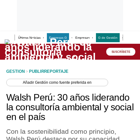
Últimas Noticias
Empresas G
Empresas
G de Gestión
Finanzas
Lo último
Peru Quiosco
SUSCRÍBETE
Portada
GESTION
>
PUBLIRREPORTAJE
Empresas
Añadir
Gestión
como fuente preferida en
Management & Empleo
Walsh Perú: 30 años liderando
Economía
la consultoría ambiental y social
en el país
Mercados
Perú
Con la sostenibilidad como principio,
Walsh Perú destaca por su capacidad
Política