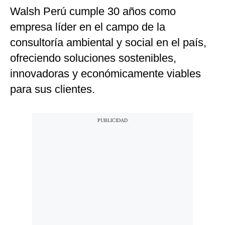
Walsh Perú cumple 30 años como
Moda
empresa líder en el campo de la
Estilos
consultoría ambiental y social en el país,
Mundo
ofreciendo soluciones sostenibles,
innovadoras y económicamente viables
EEUU
para sus clientes.
México
España
Internacional
Tecnología
Club del Suscriptor
Mix
G de Gestión