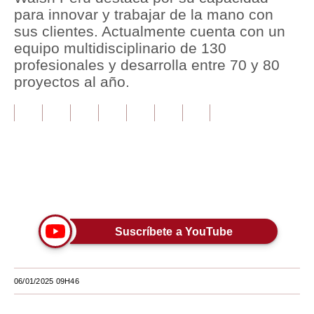
para innovar y trabajar de la mano con
Tu Dinero
sus clientes. Actualmente cuenta con un
equipo multidisciplinario de 130
Finanzas Personales
profesionales y desarrolla entre 70 y 80
proyectos al año.
Inmobiliarias
Plus G
Opinión
Editorial
Únete a nuestro canal
Pregunta de hoy
Blogs
Suscríbete a YouTube
Tendencias
Lujo
06/01/2025 09H46
Viajes