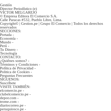
Gestión
Director Periodístico (e)
VÍCTOR MELGAREJO
© Empresa Editora El Comercio S.A.
Calle Paracas #532, Pueblo Libre, Lima.
Copyright© | Gestion.pe | Grupo El Comercio | Todos los derechos
reservados
SECCIONES:
Portada
-
Economía
-
Mundo
-
Perú
-
Tu Dinero
-
Tecnología
CONTACTO:
¿Quiénes somos?
-
Términos y Condiciones
-
Política de Privacidad
-
Politica de Cookies
-
Preguntas Frecuentes
SÍGUENOS:
Suscríbete
VISITE TAMBIÉN:
elcomercio.pe
-
clubelcomercio.pe
-
depor.com
-
trome.com
-
diariocorreo.pe
-
peruquiosco.pe
-