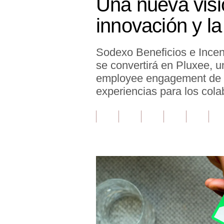
Una nueva visi
Finanzas Personales
innovación y la
Inmobiliarias
Sodexo Beneficios e Incent
Plus G
se convertirá en Pluxee, u
Opinión
employee engagement de l
experiencias para los cola
Editorial
Pregunta de hoy
Blogs
Tendencias
Lujo
Viajes
Moda