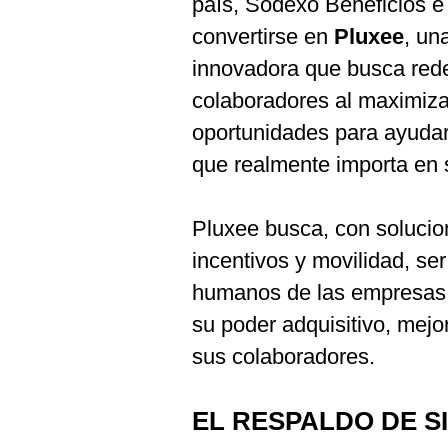
país, Sodexo Beneficios e 
Podcast
convertirse en
Pluxee
, un
Gestión TV
innovadora que busca redefi
Videos
colaboradores al maximiza
oportunidades para ayudar 
Fotogalerías
que realmente importa en 
gestion.pe
Pluxee busca, con solucio
¿quiénes
incentivos y movilidad, ser
Somos?
humanos de las empresas 
Términos
su poder adquisitivo, mejor
Y
Condiciones
sus colaboradores.
Política
De
Privacidad
EL RESPALDO DE S
Politica