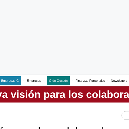
Empresas G
Empresas
G de Gestión
Finanzas Personales
Newsletters