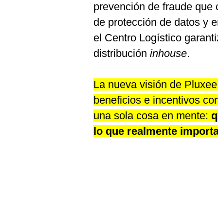
prevención de fraude que 
de protección de datos y 
el Centro Logístico garant
distribución
inhouse
.
La nueva visión de Pluxee
beneficios e incentivos co
una sola cosa en mente:
q
lo que realmente importa