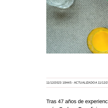
Estilos
Mundo
EEUU
México
España
Internacional
Tecnología
Únete a nuestro canal
Club del Suscriptor
Mix
11/12/2023 10H45
- ACTUALIZADO A 11/12/
G de Gestión
Tras 47 años de experienc
Notas Contratadas