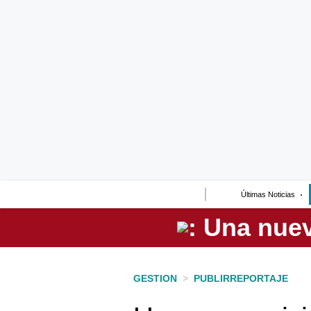
Lo último
Peru Quiosco
Portada
Empresas
Management & Empleo
Economía
Últimas Noticias
Mercados
Perú
Política
GESTION
>
PUBLIRREPORTAJE
Tu Dinero