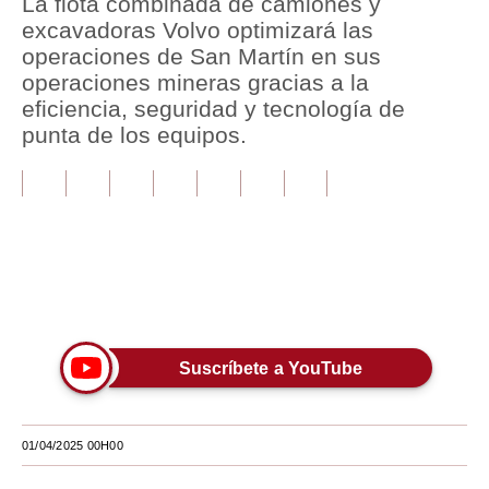
La flota combinada de camiones y
excavadoras Volvo optimizará las
Tu Dinero
operaciones de San Martín en sus
operaciones mineras gracias a la
Finanzas Personales
eficiencia, seguridad y tecnología de
Inmobiliarias
punta de los equipos.
Plus G
Opinión
Editorial
Únete a nuestro canal
Pregunta de hoy
Blogs
Suscríbete a YouTube
Tendencias
Lujo
01/04/2025 00H00
Viajes