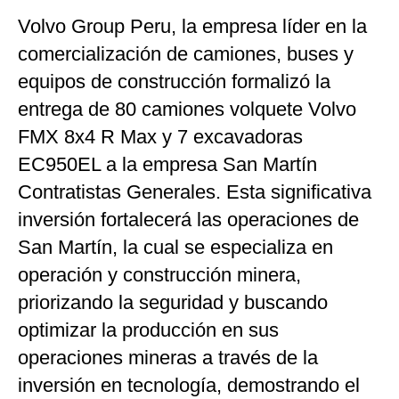
Volvo Group Peru, la empresa líder en la
Moda
comercialización de camiones, buses y
Estilos
equipos de construcción formalizó la
Mundo
entrega de 80 camiones volquete Volvo
FMX 8x4 R Max y 7 excavadoras
EEUU
EC950EL a la empresa San Martín
México
Contratistas Generales. Esta significativa
España
inversión fortalecerá las operaciones de
Internacional
San Martín, la cual se especializa en
operación y construcción minera,
Tecnología
priorizando la seguridad y buscando
Club del Suscriptor
optimizar la producción en sus
Mix
operaciones mineras a través de la
inversión en tecnología, demostrando el
G de Gestión