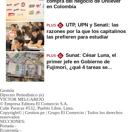
compra del negocio de Unilever
en Colombia
UTP, UPN y Senati: las
PLUS
G
razones por la que los capitalinos
las prefieren para estudiar
Sunat: César Luna, el
PLUS
G
primer jefe en Gobierno de
Fujimori, ¿qué 4 tareas se
marcan urgentes?
Gestión
Director Periodístico (e)
VÍCTOR MELGAREJO
© Empresa Editora El Comercio S.A.
Calle Paracas #532, Pueblo Libre, Lima.
Copyright© | Gestion.pe | Grupo El Comercio | Todos los derechos
reservados
SECCIONES:
Portada
-
Economía
-