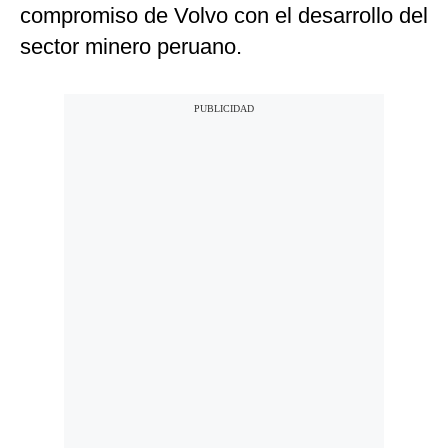
compromiso de Volvo con el desarrollo del
Notas Contratadas
sector minero peruano.
Podcast
Gestión TV
Videos
Fotogalerías
gestion.pe
¿quiénes
Somos?
Términos
Y
Condiciones
Política
De
Privacidad