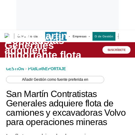
Últimas Noticias
Empresas G
Empresas
G de Gestión
Finanzas
Lo último
Peru Quiosco
SUSCRÍBETE
Portada
GESTION
>
PUBLIRREPORTAJE
Empresas
Añadir
Gestión
como fuente preferida en
Management & Empleo
San Martín Contratistas
Economía
Generales adquiere flota de
camiones y excavadoras Volvo
Mercados
para operaciones mineras
Perú
Política