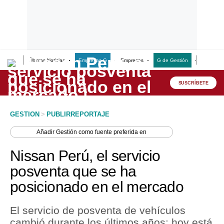
Últimas Noticias
Empresas G
Empresas
G de Gestión
Finanzas
Lo último
Peru Quiosco
SUSCRÍBETE
Portada
GESTION
>
PUBLIRREPORTAJE
Empresas
Añadir
Gestión
como fuente preferida en
Management & Empleo
Nissan Perú, el servicio
Economía
posventa que se ha
posicionado en el mercado
Mercados
Perú
El servicio de posventa de vehículos
cambió durante los últimos años: hoy está
Política