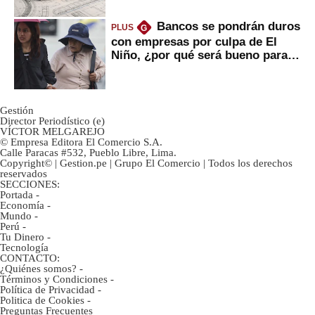
Bancos se pondrán duros
PLUS
G
con empresas por culpa de El
Niño, ¿por qué será bueno para
ahorristas?
Gestión
Director Periodístico (e)
VÍCTOR MELGAREJO
© Empresa Editora El Comercio S.A.
Calle Paracas #532, Pueblo Libre, Lima.
Copyright© | Gestion.pe | Grupo El Comercio | Todos los derechos
reservados
SECCIONES:
Portada
-
Economía
-
Mundo
-
Perú
-
Tu Dinero
-
Tecnología
CONTACTO:
¿Quiénes somos?
-
Términos y Condiciones
-
Política de Privacidad
-
Politica de Cookies
-
Preguntas Frecuentes