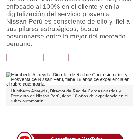
enfocado al 100% en el cliente y en la
Tu Dinero
digitalización del servicio posventa.
Nissan Perú es consciente de ello y, fiel a
Finanzas Personales
sus pilares estratégicos, busca
posicionarse entre lo mejor del mercado
Inmobiliarias
peruano.
Plus G
Opinión
Editorial
Pregunta de hoy
Humberto Almeyda, Director de Red de Concesionarios y
Posventa de Nissan Perú, tiene 18 años de experiencia en el
Blogs
rubro automotriz.
Tendencias
Únete a nuestro canal
Lujo
Viajes