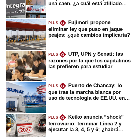
una caen, ¿a cuál está afiliado
usted?
Fujimori propone
PLUS
G
eliminar ley que puso en jaque
peajes: ¿qué cambios implicaría?
UTP, UPN y Senati: las
PLUS
G
razones por la que los capitalinos
las prefieren para estudiar
Puerto de Chancay: lo
PLUS
G
que trae la marcha blanca por
uso de tecnología de EE.UU. en
mercancías
Keiko anuncia “shock”
PLUS
G
ferroviario: terminar Línea 2 y
ejecutar la 3, 4, 5 y 6; ¿habrá
avances?