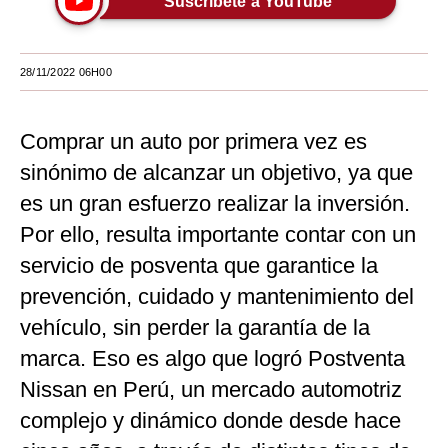
Suscríbete a YouTube
Moda
Estilos
28/11/2022 06H00
Mundo
Comprar un auto por primera vez es
EEUU
sinónimo de alcanzar un objetivo, ya que
México
es un gran esfuerzo realizar la inversión.
España
Por ello, resulta importante contar con un
servicio de posventa que garantice la
Internacional
prevención, cuidado y mantenimiento del
Tecnología
vehículo, sin perder la garantía de la
Club del Suscriptor
marca. Eso es algo que logró Postventa
Nissan en Perú, un mercado automotriz
Mix
complejo y dinámico donde desde hace
G de Gestión