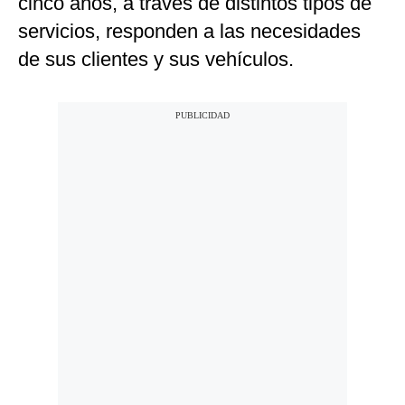
cinco años, a través de distintos tipos de
Notas Contratadas
servicios, responden a las necesidades
de sus clientes y sus vehículos.
Podcast
Gestión TV
Videos
Fotogalerías
gestion.pe
¿quiénes
Somos?
Términos
Y
Condiciones
Política
De
Privacidad