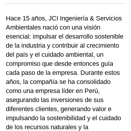
Moda
Hace 15 años, JCI Ingeniería & Servicios
Estilos
Ambientales nació con una visión
Mundo
esencial: impulsar el desarrollo sostenible
EEUU
de la industria y contribuir al crecimiento
del país y el cuidado ambiental, un
México
compromiso que desde entonces guía
España
cada paso de la empresa. Durante estos
Internacional
años, la compañía se ha consolidado
como una empresa líder en Perú,
Tecnología
asegurando las inversiones de sus
Club del Suscriptor
diferentes clientes, generando valor e
Mix
impulsando la sostenibilidad y el cuidado
G de Gestión
de los recursos naturales y la