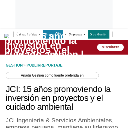
Últimas Noticias
Empresas G
Empresas
G de Gestión
Finanzas
Lo último
Peru Quiosco
SUSCRÍBETE
Portada
GESTION
>
PUBLIRREPORTAJE
Empresas
Añadir
Gestión
como fuente preferida en
Management & Empleo
JCI: 15 años promoviendo la
Economía
inversión en proyectos y el
cuidado ambiental
Mercados
Perú
JCI Ingeniería & Servicios Ambientales,
empresa peruana, mantiene su liderazgo
Política