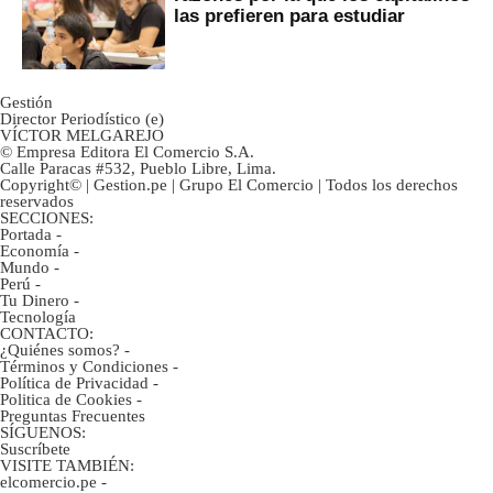
las prefieren para estudiar
Gestión
Director Periodístico (e)
VÍCTOR MELGAREJO
© Empresa Editora El Comercio S.A.
Calle Paracas #532, Pueblo Libre, Lima.
Copyright© | Gestion.pe | Grupo El Comercio | Todos los derechos
reservados
SECCIONES:
Portada
-
Economía
-
Mundo
-
Perú
-
Tu Dinero
-
Tecnología
CONTACTO:
¿Quiénes somos?
-
Términos y Condiciones
-
Política de Privacidad
-
Politica de Cookies
-
Preguntas Frecuentes
SÍGUENOS:
Suscríbete
VISITE TAMBIÉN:
elcomercio.pe
-