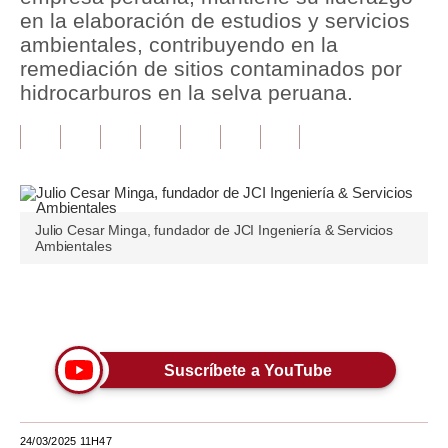
en la elaboración de estudios y servicios
Tu Dinero
ambientales, contribuyendo en la
remediación de sitios contaminados por
Finanzas Personales
hidrocarburos en la selva peruana.
Inmobiliarias
Plus G
Opinión
Julio Cesar Minga, fundador de JCI Ingeniería & Servicios
Editorial
Ambientales
Pregunta de hoy
Únete a nuestro canal
Blogs
Tendencias
Suscríbete a YouTube
Lujo
Viajes
24/03/2025 11H47