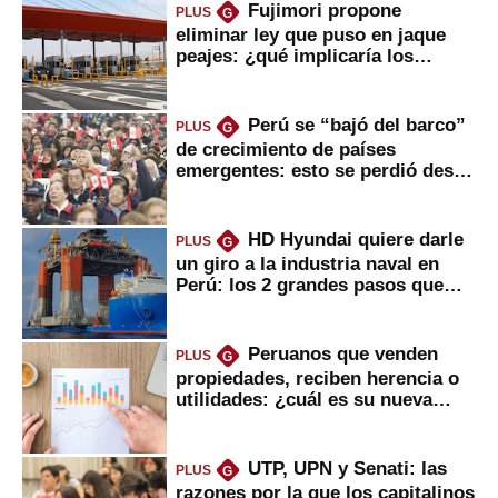
Fujimori propone
PLUS
G
eliminar ley que puso en jaque
peajes: ¿qué implicaría los
usuarios?
Perú se “bajó del barco”
PLUS
G
de crecimiento de países
emergentes: esto se perdió desde
2022
HD Hyundai quiere darle
PLUS
G
un giro a la industria naval en
Perú: los 2 grandes pasos que
daría
Peruanos que venden
PLUS
G
propiedades, reciben herencia o
utilidades: ¿cuál es su nueva
inversión clave?
UTP, UPN y Senati: las
PLUS
G
razones por la que los capitalinos