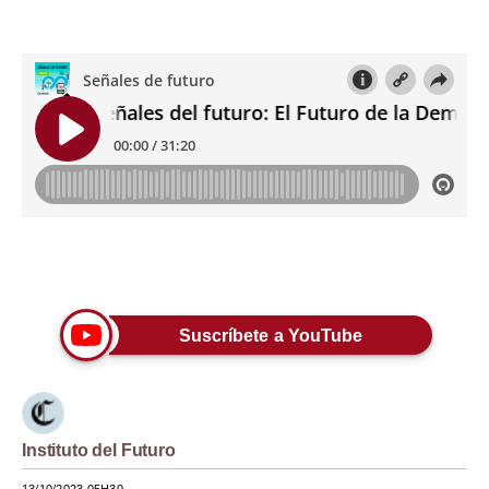
Tu Dinero
Finanzas Personales
Inmobiliarias
Plus G
Opinión
Editorial
Únete a nuestro canal
Pregunta de hoy
Suscríbete a YouTube
Blogs
Tendencias
Lujo
Instituto del Futuro
Viajes