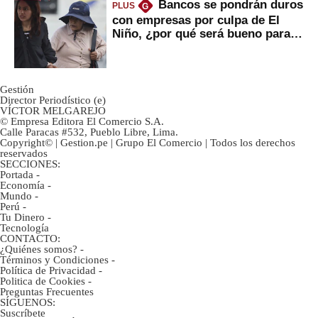
Bancos se pondrán duros
PLUS
G
con empresas por culpa de El
Niño, ¿por qué será bueno para
ahorristas?
Gestión
Director Periodístico (e)
VÍCTOR MELGAREJO
© Empresa Editora El Comercio S.A.
Calle Paracas #532, Pueblo Libre, Lima.
Copyright© | Gestion.pe | Grupo El Comercio | Todos los derechos
reservados
SECCIONES:
Portada
-
Economía
-
Mundo
-
Perú
-
Tu Dinero
-
Tecnología
CONTACTO:
¿Quiénes somos?
-
Términos y Condiciones
-
Política de Privacidad
-
Politica de Cookies
-
Preguntas Frecuentes
SÍGUENOS:
Suscríbete