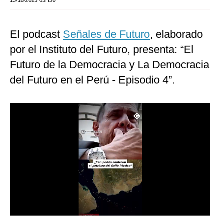
13/10/2023 05H30
Moda
El podcast
Señales de Futuro
, elaborado
Estilos
por el Instituto del Futuro, presenta: “El
Mundo
Futuro de la Democracia y La Democracia
EEUU
del Futuro en el Perú - Episodio 4”.
México
España
Internacional
Tecnología
Club del Suscriptor
Mix
G de Gestión