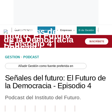
Últimas Noticias
Empresas G
Empresas
G de Gestión
Finanzas
Lo último
Peru Quiosco
SUSCRÍBETE
Portada
GESTION
>
PODCAST
Empresas
Añadir
Gestión
como fuente preferida en
Management & Empleo
Señales del futuro: El Futuro de
Economía
la Democracia - Episodio 4
Mercados
Podcast del Instituto del Futuro.
Perú
Política