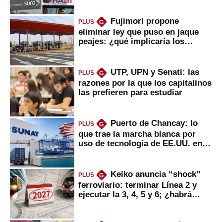
Fujimori propone
PLUS
G
eliminar ley que puso en jaque
peajes: ¿qué implicaría los
usuarios?
UTP, UPN y Senati: las
PLUS
G
razones por la que los capitalinos
las prefieren para estudiar
Puerto de Chancay: lo
PLUS
G
que trae la marcha blanca por
uso de tecnología de EE.UU. en
mercancías
Keiko anuncia “shock”
PLUS
G
ferroviario: terminar Línea 2 y
ejecutar la 3, 4, 5 y 6; ¿habrá
avances?