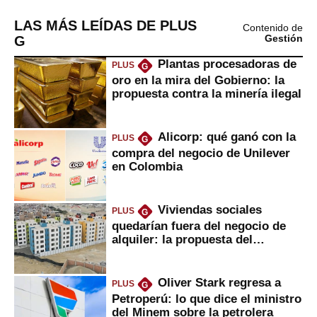
LAS MÁS LEÍDAS DE PLUS
Contenido de
G
Gestión
Plantas procesadoras de
PLUS
G
oro en la mira del Gobierno: la
propuesta contra la minería ilegal
Alicorp: qué ganó con la
PLUS
G
compra del negocio de Unilever
en Colombia
Viviendas sociales
PLUS
G
quedarían fuera del negocio de
alquiler: la propuesta del
gobierno
Oliver Stark regresa a
PLUS
G
Petroperú: lo que dice el ministro
del Minem sobre la petrolera