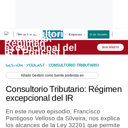
Últimas Noticias
Empresas G
Empresas
G de Gestión
Finanzas
Lo último
Peru Quiosco
SUSCRÍBETE
Portada
GESTION
>
PODCAST
>
CONSULTORIO TRIBUTARIO
Empresas
Añadir
Gestión
como fuente preferida en
Management & Empleo
Consultorio Tributario: Régimen
Economía
excepcional del IR
Mercados
En este nuevo episodio, Francisco
Perú
Pantigoso Velloso da Silveira, nos explica
los alcances de la Ley 32201 que permite
Política