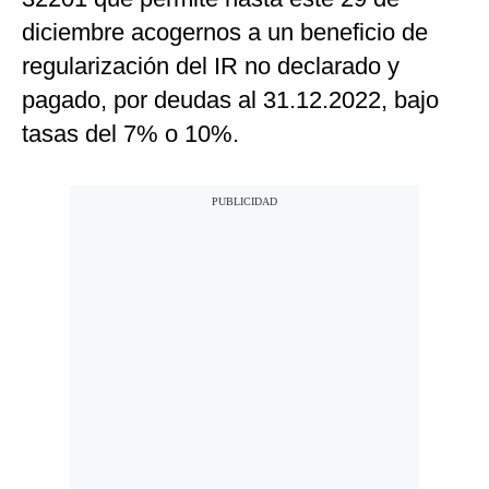
Notas Contratadas
diciembre acogernos a un beneficio de
regularización del IR no declarado y
Podcast
pagado, por deudas al 31.12.2022, bajo
Gestión TV
tasas del 7% o 10%.
Videos
Fotogalerías
gestion.pe
¿quiénes
Somos?
Términos
Y
Condiciones
Política
De
Privacidad