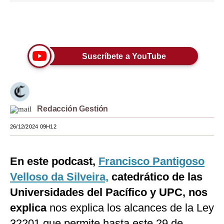
Moda
Únete a nuestro canal
Estilos
Mundo
Suscríbete a YouTube
EEUU
México
Redacción Gestión
España
26/12/2024 09H12
Internacional
Tecnología
En este podcast,
Francisco Pantigoso
Velloso da Silveira,
Club del Suscriptor
catedrático de las
Universidades del Pacífico y UPC, nos
Mix
explica
nos explica los alcances de la Ley
G de Gestión
32201 que permite hasta este 29 de