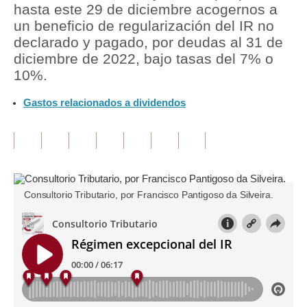
hasta este 29 de diciembre acogernos a
un beneficio de regularización del IR no
Tu Dinero
declarado y pagado, por deudas al 31 de
Finanzas Personales
diciembre de 2022, bajo tasas del 7% o
10%.
Inmobiliarias
Gastos relacionados a dividendos
Plus G
Opinión
Editorial
Pregunta de hoy
Consultorio Tributario, por Francisco Pantigoso da Silveira.
Blogs
Tendencias
Lujo
Viajes