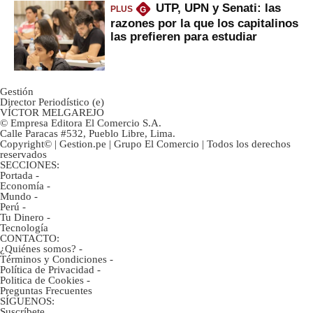
UTP, UPN y Senati: las
PLUS
G
razones por la que los capitalinos
las prefieren para estudiar
Gestión
Director Periodístico (e)
VÍCTOR MELGAREJO
© Empresa Editora El Comercio S.A.
Calle Paracas #532, Pueblo Libre, Lima.
Copyright© | Gestion.pe | Grupo El Comercio | Todos los derechos
reservados
SECCIONES:
Portada
-
Economía
-
Mundo
-
Perú
-
Tu Dinero
-
Tecnología
CONTACTO:
¿Quiénes somos?
-
Términos y Condiciones
-
Política de Privacidad
-
Politica de Cookies
-
Preguntas Frecuentes
SÍGUENOS:
Suscríbete