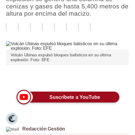
cenizas y gases de hasta 5,400 metros de
Tu Dinero
altura por encima del macizo.
Finanzas Personales
Inmobiliarias
Plus G
Volcán Ubinas expulsó bloques balísticos en su última
Opinión
explosión. Foto: EFE
Editorial
Únete a nuestro canal
Pregunta de hoy
Blogs
Suscríbete a YouTube
Tendencias
Lujo
Redacción Gestión
Viajes