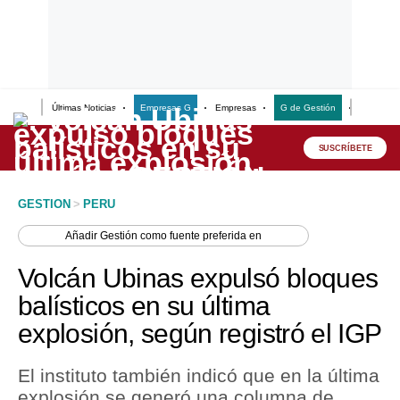
Últimas Noticias
Empresas G
Empresas
G de Gestión
Finanzas
Lo último
Peru Quiosco
SUSCRÍBETE
Portada
GESTION
>
PERU
Empresas
Añadir
Gestión
como fuente preferida en
Management & Empleo
Volcán Ubinas expulsó bloques
Economía
balísticos en su última
explosión, según registró el IGP
Mercados
Perú
El instituto también indicó que en la última
explosión se generó una columna de
Política