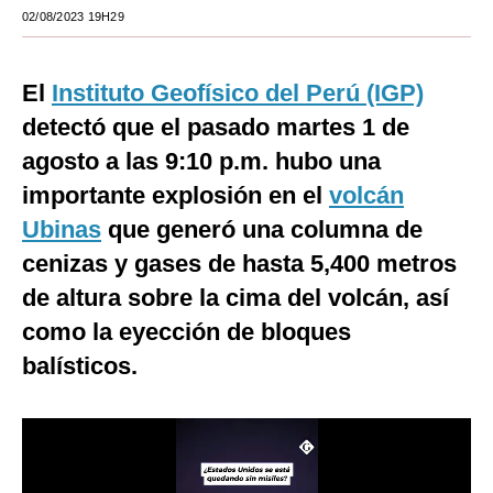
02/08/2023 19H29
Moda
Estilos
El
Instituto Geofísico del Perú (IGP)
Mundo
detectó que el pasado martes 1 de
agosto a las 9:10 p.m. hubo una
EEUU
importante explosión en el
volcán
México
Ubinas
que generó una columna de
España
cenizas y gases de hasta 5,400 metros
de altura sobre la cima del volcán, así
Internacional
como la eyección de bloques
Tecnología
balísticos.
Club del Suscriptor
Mix
G de Gestión