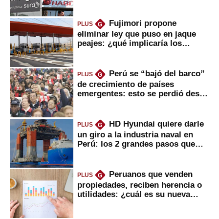
usted?
Fujimori propone
PLUS
G
eliminar ley que puso en jaque
peajes: ¿qué implicaría los
usuarios?
Perú se “bajó del barco”
PLUS
G
de crecimiento de países
emergentes: esto se perdió desde
2022
HD Hyundai quiere darle
PLUS
G
un giro a la industria naval en
Perú: los 2 grandes pasos que
daría
Peruanos que venden
PLUS
G
propiedades, reciben herencia o
utilidades: ¿cuál es su nueva
inversión clave?