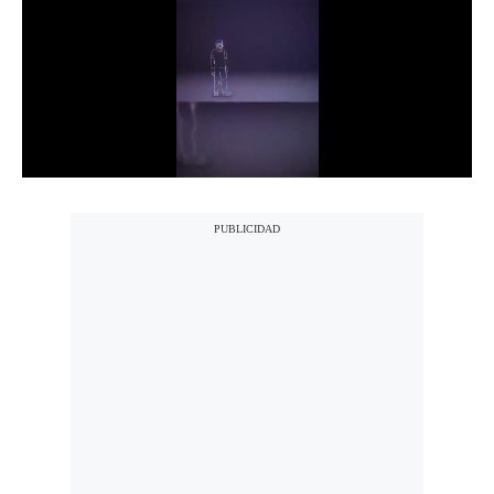
Notas Contratadas
Podcast
Gestión TV
Videos
Fotogalerías
gestion.pe
¿quiénes
Somos?
Términos
Y
Condiciones
Política
De
Privacidad