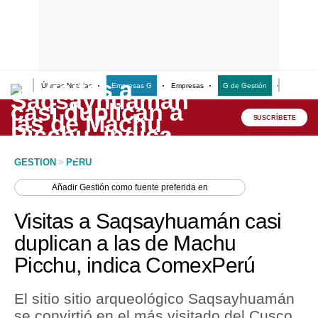
Últimas Noticias
Empresas G
Empresas
G de Gestión
Finanzas
Lo último
Peru Quiosco
SUSCRÍBETE
Portada
GESTION
>
PERU
Empresas
Añadir
Gestión
como fuente preferida en
Management & Empleo
Visitas a Saqsayhuamán casi
Economía
duplican a las de Machu
Picchu, indica ComexPerú
Mercados
Perú
El sitio sitio arqueológico Saqsayhuamán
se convirtió en el más visitado del Cusco,
Política