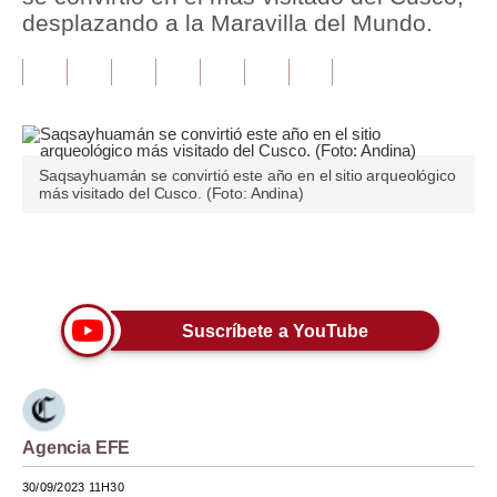
desplazando a la Maravilla del Mundo.
Tu Dinero
Finanzas Personales
Inmobiliarias
Plus G
Saqsayhuamán se convirtió este año en el sitio arqueológico
más visitado del Cusco. (Foto: Andina)
Opinión
Editorial
Únete a nuestro canal
Pregunta de hoy
Suscríbete a YouTube
Blogs
Tendencias
Lujo
Agencia EFE
Viajes
30/09/2023 11H30