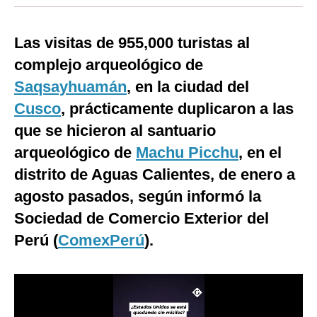
Moda
Las visitas de 955,000 turistas al
Estilos
complejo arqueológico de
Mundo
Saqsayhuamán
, en la ciudad del
Cusco
EEUU
, prácticamente duplicaron a las
que se hicieron al santuario
México
arqueológico de
Machu Picchu
, en el
España
distrito de Aguas Calientes, de enero a
Internacional
agosto pasados, según informó la
Sociedad de Comercio Exterior del
Tecnología
Perú (
ComexPerú
).
Club del Suscriptor
Mix
G de Gestión