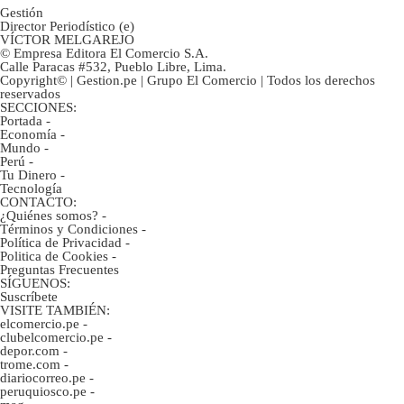
Gestión
Director Periodístico (e)
VÍCTOR MELGAREJO
© Empresa Editora El Comercio S.A.
Calle Paracas #532, Pueblo Libre, Lima.
Copyright© | Gestion.pe | Grupo El Comercio | Todos los derechos
reservados
SECCIONES:
Portada
-
Economía
-
Mundo
-
Perú
-
Tu Dinero
-
Tecnología
CONTACTO:
¿Quiénes somos?
-
Términos y Condiciones
-
Política de Privacidad
-
Politica de Cookies
-
Preguntas Frecuentes
SÍGUENOS:
Suscríbete
VISITE TAMBIÉN:
elcomercio.pe
-
clubelcomercio.pe
-
depor.com
-
trome.com
-
diariocorreo.pe
-
peruquiosco.pe
-