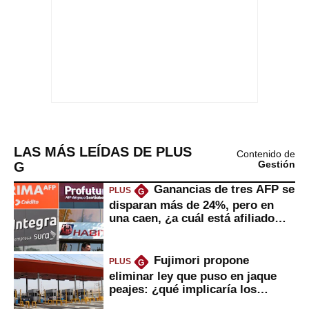
LAS MÁS LEÍDAS DE PLUS
Contenido de
G
Gestión
Ganancias de tres AFP se
PLUS
G
disparan más de 24%, pero en
una caen, ¿a cuál está afiliado
usted?
Fujimori propone
PLUS
G
eliminar ley que puso en jaque
peajes: ¿qué implicaría los
usuarios?