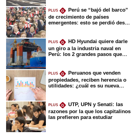
Perú se “bajó del barco”
PLUS
G
de crecimiento de países
emergentes: esto se perdió desde
2022
HD Hyundai quiere darle
PLUS
G
un giro a la industria naval en
Perú: los 2 grandes pasos que
daría
Peruanos que venden
PLUS
G
propiedades, reciben herencia o
utilidades: ¿cuál es su nueva
inversión clave?
UTP, UPN y Senati: las
PLUS
G
razones por la que los capitalinos
las prefieren para estudiar