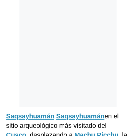
Politica
De
Cookies
Preguntas
Frecuentes
Saqsayhuamán
Saqsayhuamán
en el
sitio arqueológico más visitado del
Cusco
, desplazando a
Machu Picchu
, la