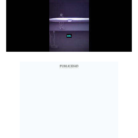
Notas Contratadas
Podcast
Gestión TV
Videos
Fotogalerías
gestion.pe
¿quiénes
Somos?
Términos
Y
Condiciones
Política
De
Privacidad