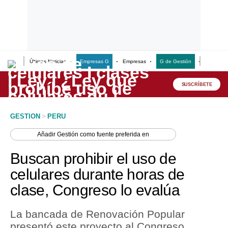
Últimas Noticias
Empresas G
Empresas
G de Gestión
Finanzas
Lo último
Peru Quiosco
SUSCRÍBETE
Portada
GESTION
>
PERU
Empresas
Añadir
Gestión
como fuente preferida en
Management & Empleo
Buscan prohibir el uso de
Economía
celulares durante horas de
clase, Congreso lo evalúa
Mercados
Perú
La bancada de Renovación Popular
presentó este proyecto al Congreso
Política