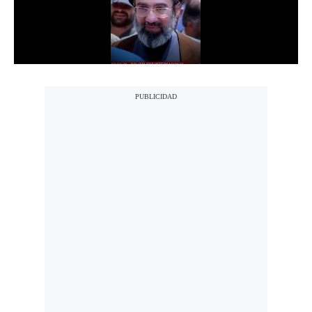
Notas Contratadas
Podcast
Gestión TV
Videos
Fotogalerías
gestion.pe
¿quiénes
Somos?
Términos
Y
Condiciones
Política
De
Privacidad