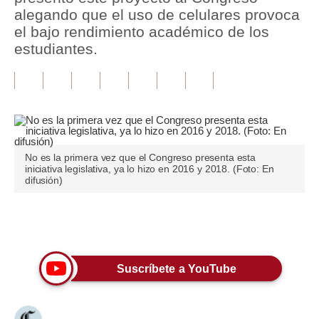
alegando que el uso de celulares provoca
Tu Dinero
el bajo rendimiento académico de los
estudiantes.
Finanzas Personales
Inmobiliarias
Plus G
Opinión
No es la primera vez que el Congreso presenta esta
iniciativa legislativa, ya lo hizo en 2016 y 2018. (Foto: En
Editorial
difusión)
Pregunta de hoy
Únete a nuestro canal
Blogs
Tendencias
Suscríbete a YouTube
Lujo
Viajes