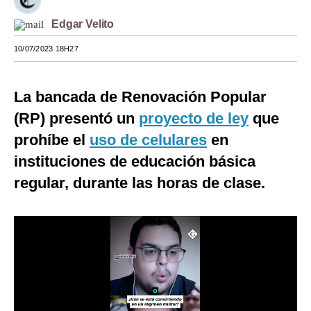
Moda
Edgar Velito
Estilos
10/07/2023 18H27
Mundo
La bancada de Renovación Popular
EEUU
(RP) presentó un
proyecto de ley
que
México
prohíbe el
uso de celulares
en
instituciones de educación básica
España
regular, durante las horas de clase.
Internacional
Tecnología
Club del Suscriptor
Mix
G de Gestión