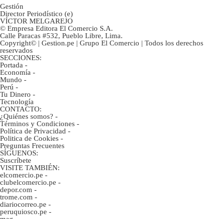
Gestión
Director Periodístico (e)
VÍCTOR MELGAREJO
© Empresa Editora El Comercio S.A.
Calle Paracas #532, Pueblo Libre, Lima.
Copyright© | Gestion.pe | Grupo El Comercio | Todos los derechos
reservados
SECCIONES:
Portada
-
Economía
-
Mundo
-
Perú
-
Tu Dinero
-
Tecnología
CONTACTO:
¿Quiénes somos?
-
Términos y Condiciones
-
Política de Privacidad
-
Politica de Cookies
-
Preguntas Frecuentes
SÍGUENOS:
Suscríbete
VISITE TAMBIÉN:
elcomercio.pe
-
clubelcomercio.pe
-
depor.com
-
trome.com
-
diariocorreo.pe
-
peruquiosco.pe
-