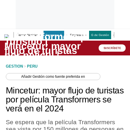
Últimas Noticias
Empresas G
Empresas
G de Gestión
Finanzas
Lo último
Peru Quiosco
SUSCRÍBETE
Portada
GESTION
>
PERU
Empresas
Añadir
Gestión
como fuente preferida en
Management & Empleo
Mincetur: mayor flujo de turistas
Economía
por película Transformers se
verá en el 2024
Mercados
Perú
Se espera que la película Transformers
sea vista por 150 millones de personas en
Política