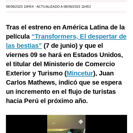
08/06/2023 10H54
- ACTUALIZADO A 08/06/2023 11H02
Moda
Estilos
Tras el estreno en América Latina de la
Mundo
película
“Transformers, El despertar de
las bestias”
EEUU
(7 de junio) y que el
viernes 09 se hará en Estados Unidos,
México
el titular del Ministerio de Comercio
España
Exterior y Turismo (
Mincetur
), Juan
Internacional
Carlos Mathews, indicó que se espera
un incremento en el flujo de turistas
Tecnología
hacia Perú el próximo año.
Club del Suscriptor
Mix
G de Gestión