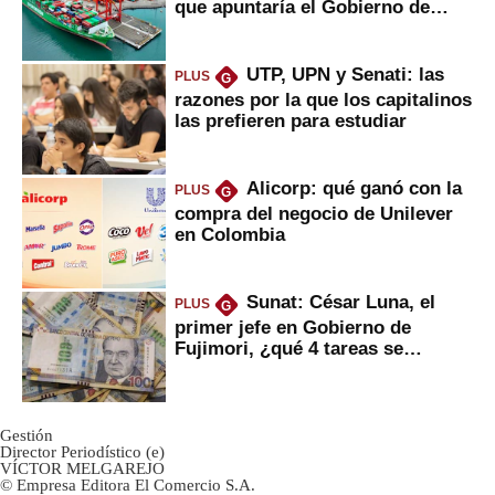
que apuntaría el Gobierno de
Fujimori
UTP, UPN y Senati: las
PLUS
G
razones por la que los capitalinos
las prefieren para estudiar
Alicorp: qué ganó con la
PLUS
G
compra del negocio de Unilever
en Colombia
Sunat: César Luna, el
PLUS
G
primer jefe en Gobierno de
Fujimori, ¿qué 4 tareas se
marcan urgentes?
Gestión
Director Periodístico (e)
VÍCTOR MELGAREJO
© Empresa Editora El Comercio S.A.