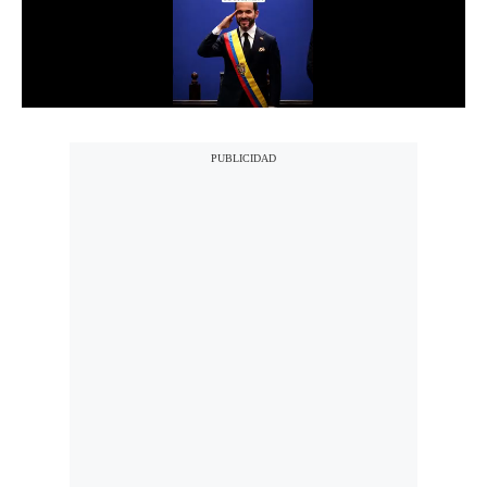
Notas Contratadas
Podcast
Gestión TV
Videos
Fotogalerías
gestion.pe
¿quiénes
Somos?
Términos
Y
Condiciones
Política
De
Privacidad