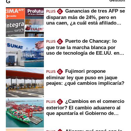
G
Gestión
Ganancias de tres AFP se
PLUS
G
disparan más de 24%, pero en
una caen, ¿a cuál está afiliado
usted?
Puerto de Chancay: lo
PLUS
G
que trae la marcha blanca por
uso de tecnología de EE.UU. en
mercancías
Fujimori propone
PLUS
G
eliminar ley que puso en jaque
peajes: ¿qué cambios implicaría?
¿Cambios en el comercio
PLUS
G
exterior? El cambio aduanero al
que apuntaría el Gobierno de
Fujimori