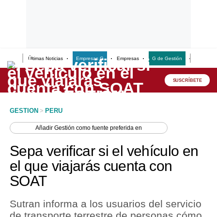
Últimas Noticias
Empresas G
Empresas
G de Gestión
Finanzas
Lo último
Peru Quiosco
SUSCRÍBETE
Portada
GESTION
>
PERU
Empresas
Añadir
Gestión
como fuente preferida en
Management & Empleo
Sepa verificar si el vehículo en
Economía
el que viajarás cuenta con
SOAT
Mercados
Perú
Sutran informa a los usuarios del servicio
de transporte terrestre de personas cómo
Política