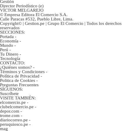
Gestión
Director Periodístico (e)
VÍCTOR MELGAREJO
© Empresa Editora El Comercio S.A.
Calle Paracas #532, Pueblo Libre, Lima.
Copyright© | Gestion.pe | Grupo El Comercio | Todos los derechos
reservados
SECCIONES:
Portada
-
Economía
-
Mundo
-
Perú
-
Tu Dinero
-
Tecnología
CONTACTO:
¿Quiénes somos?
-
Términos y Condiciones
-
Política de Privacidad
-
Politica de Cookies
-
Preguntas Frecuentes
SÍGUENOS:
Suscríbete
VISITE TAMBIÉN:
elcomercio.pe
-
clubelcomercio.pe
-
depor.com
-
trome.com
-
diariocorreo.pe
-
peruquiosco.pe
-
mag