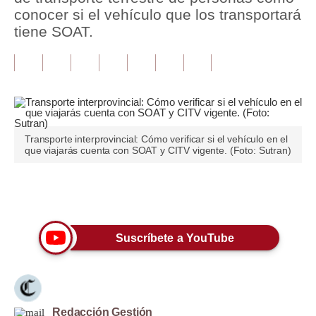
conocer si el vehículo que los transportará
Tu Dinero
tiene SOAT.
Finanzas Personales
Inmobiliarias
Plus G
Opinión
Transporte interprovincial: Cómo verificar si el vehículo en el
que viajarás cuenta con SOAT y CITV vigente. (Foto: Sutran)
Editorial
Únete a nuestro canal
Pregunta de hoy
Blogs
Suscríbete a YouTube
Tendencias
Lujo
Viajes
Redacción Gestión