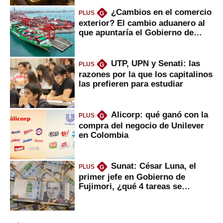
¿Cambios en el comercio
PLUS
G
exterior? El cambio aduanero al
que apuntaría el Gobierno de
Fujimori
UTP, UPN y Senati: las
PLUS
G
razones por la que los capitalinos
las prefieren para estudiar
Alicorp: qué ganó con la
PLUS
G
compra del negocio de Unilever
en Colombia
Sunat: César Luna, el
PLUS
G
primer jefe en Gobierno de
Fujimori, ¿qué 4 tareas se
marcan urgentes?