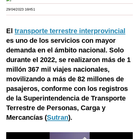
Moda
29/04/2023 16H51
Estilos
El
transporte terrestre interprovincial
Mundo
es uno de los servicios con mayor
EEUU
demanda en el ámbito nacional. Solo
durante el 2022, se realizaron más de 1
México
millón 367 mil viajes nacionales,
España
movilizando a más de 82 millones de
Internacional
pasajeros, conforme con los registros
Tecnología
de la Superintendencia de Transporte
Terrestre de Personas, Carga y
Club del Suscriptor
Mercancías (
Sutran
).
Mix
G de Gestión