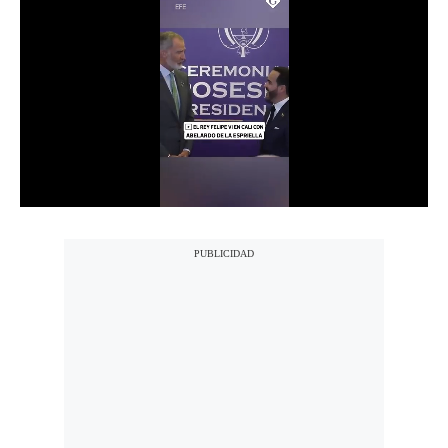
Notas Contratadas
Podcast
Gestión TV
Videos
Fotogalerías
gestion.pe
¿quiénes
Somos?
Términos
Y
Condiciones
Política
De
Privacidad