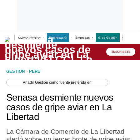
Últimas Noticias
Empresas G
Empresas
G de Gestión
Finanzas
Lo último
Peru Quiosco
SUSCRÍBETE
Portada
GESTION
>
PERU
Empresas
Añadir
Gestión
como fuente preferida en
Management & Empleo
Senasa desmiente nuevos
Economía
casos de gripe aviar en La
Libertad
Mercados
Perú
La Cámara de Comercio de La Libertad
alertó sobre un tercer brote de gripe aviar
Política