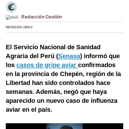
Moda
Redacción Gestión
Estilos
08/03/2024 18H22
Mundo
EEUU
El Servicio Nacional de Sanidad
México
Agraria del Perú (
Senasa
) informó que
los
casos de gripe aviar
confirmados
España
en la provincia de Chepén, región de la
Internacional
Libertad han sido controlados hace
Tecnología
semanas. Además, negó que haya
aparecido un nuevo caso de influenza
Club del Suscriptor
aviar en el país.
Mix
G de Gestión