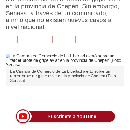
en la provincia de Chepén. Sin embargo,
Tu Dinero
Senasa, a través de un comunicado,
afirmó que no existen nuevos casos a
Finanzas Personales
nivel nacional.
Inmobiliarias
Plus G
Opinión
Editorial
La Cámara de Comercio de La Libertad alertó sobre un
tercer brote de gripe aviar en la provincia de Chepén (Foto:
Senasa) .
Pregunta de hoy
Blogs
Únete a nuestro canal
Tendencias
Lujo
Suscríbete a YouTube
Viajes