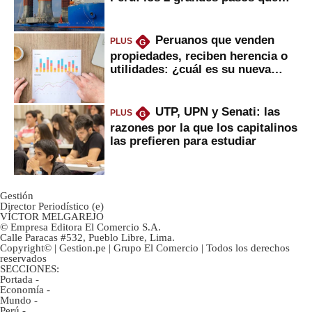
daría
Peruanos que venden
PLUS
G
propiedades, reciben herencia o
utilidades: ¿cuál es su nueva
inversión clave?
UTP, UPN y Senati: las
PLUS
G
razones por la que los capitalinos
las prefieren para estudiar
Gestión
Director Periodístico (e)
VÍCTOR MELGAREJO
© Empresa Editora El Comercio S.A.
Calle Paracas #532, Pueblo Libre, Lima.
Copyright© | Gestion.pe | Grupo El Comercio | Todos los derechos
reservados
SECCIONES:
Portada
-
Economía
-
Mundo
-
Perú
-