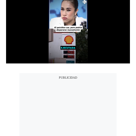
Notas Contratadas
Podcast
Gestión TV
Videos
Fotogalerías
gestion.pe
¿quiénes
Somos?
Términos
Y
Condiciones
Política
De
Privacidad