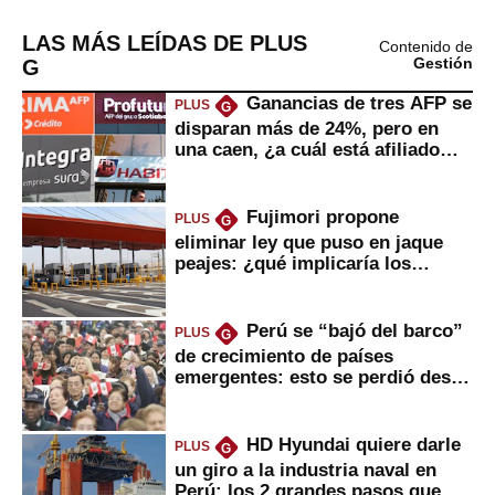
LAS MÁS LEÍDAS DE PLUS
Contenido de
G
Gestión
Ganancias de tres AFP se
PLUS
G
disparan más de 24%, pero en
una caen, ¿a cuál está afiliado
usted?
Fujimori propone
PLUS
G
eliminar ley que puso en jaque
peajes: ¿qué implicaría los
usuarios?
Perú se “bajó del barco”
PLUS
G
de crecimiento de países
emergentes: esto se perdió desde
2022
HD Hyundai quiere darle
PLUS
G
un giro a la industria naval en
Perú: los 2 grandes pasos que