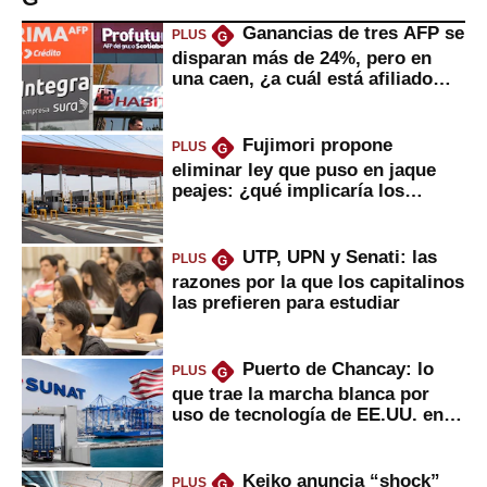
Ganancias de tres AFP se
PLUS
G
disparan más de 24%, pero en
una caen, ¿a cuál está afiliado
usted?
Fujimori propone
PLUS
G
eliminar ley que puso en jaque
peajes: ¿qué implicaría los
usuarios?
UTP, UPN y Senati: las
PLUS
G
razones por la que los capitalinos
las prefieren para estudiar
Puerto de Chancay: lo
PLUS
G
que trae la marcha blanca por
uso de tecnología de EE.UU. en
mercancías
Keiko anuncia “shock”
PLUS
G