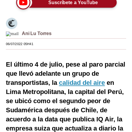
Suscríbete a YouTube
Moda
Estilos
Mundo
Ani Lu Torres
EEUU
06/07/2022 05H41
México
El último 4 de julio, pese al paro parcial
España
que llevó adelante un grupo de
Internacional
transportistas, la
calidad del aire
en
Lima Metropolitana, la capital del Perú,
Tecnología
se ubicó como el segundo peor de
Club del Suscriptor
Sudamérica después de Chile, de
Mix
acuerdo a la data que publica IQ Air, la
G de Gestión
empresa suiza que actualiza a diario la