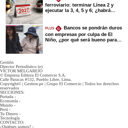
ferroviario: terminar Línea 2 y
ejecutar la 3, 4, 5 y 6; ¿habrá
avances?
Bancos se pondrán duros
PLUS
G
con empresas por culpa de El
Niño, ¿por qué será bueno para
ahorristas?
Gestión
Director Periodístico (e)
VÍCTOR MELGAREJO
© Empresa Editora El Comercio S.A.
Calle Paracas #532, Pueblo Libre, Lima.
Copyright© | Gestion.pe | Grupo El Comercio | Todos los derechos
reservados
SECCIONES:
Portada
-
Economía
-
Mundo
-
Perú
-
Tu Dinero
-
Tecnología
CONTACTO:
¿Quiénes somos?
-