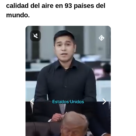
calidad del aire en 93 países del
Notas Contratadas
mundo.
Podcast
Gestión TV
Videos
Fotogalerías
gestion.pe
¿quiénes
Somos?
Términos
Y
Condiciones
Política
De
Privacidad