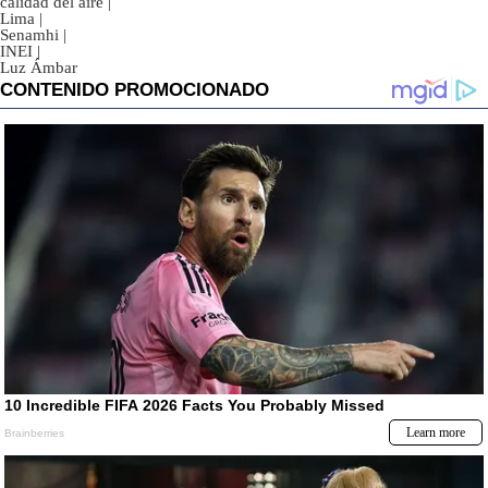
calidad del aire
|
Lima
|
Senamhi
|
INEI
|
Luz Ámbar