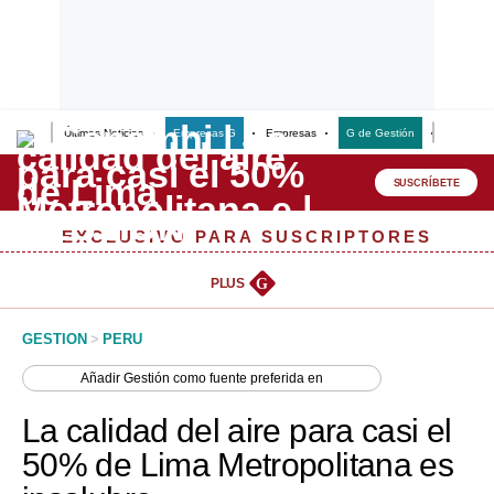
Últimas Noticias
Empresas G
Empresas
G de Gestión
Finanzas
Lo último
Peru Quiosco
SUSCRÍBETE
Portada
EXCLUSIVO PARA SUSCRIPTORES
Empresas
PLUS
G
Management & Empleo
GESTION
>
PERU
Economía
Añadir
Gestión
como fuente preferida en
Mercados
La calidad del aire para casi el
Perú
50% de Lima Metropolitana es
Política