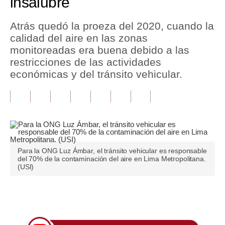
insalubre
Tu Dinero
Atrás quedó la proeza del 2020, cuando la
calidad del aire en las zonas
Finanzas Personales
monitoreadas era buena debido a las
Inmobiliarias
restricciones de las actividades
económicas y del tránsito vehicular.
Plus G
Opinión
Editorial
Pregunta de hoy
Para la ONG Luz Ámbar, el tránsito vehicular es responsable
del 70% de la contaminación del aire en Lima Metropolitana.
Blogs
(USI)
Tendencias
Únete a nuestro canal
Lujo
Viajes