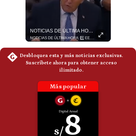
Politica
De
Cookies
Preguntas
¿Se ROMPEN Las Relaciones Entre Brasil Y Argentina? | Gestión Mundo
NOTICIAS DE ÚLTIMA HORA: EE.UU. Se Queda Sin Misiles En Medio Oriente
Frecuentes
Brasil pidió formalmente que Argentina retire a su embajador tras los cruces verbales entre Javier Milei y Lula da Silva. La crisis bilateral alcanza su punto más crítico en años. #PoliticaLatinoamericana #CrisisDiplomatica #MileiVsLula #BuenosAires #NoticiasDeHoy #Shorts 👉 Suscríbete y activa la campana para no perderte nuestro análisis diario. 🌎 Síguenos en nuestras redes sociales: 📌 Web oficial: https://gestion.pe/mundo/ 📌 LinkedIn: http://bit.ly/3HYIET0 📌 X (Twitter): http://bit.ly/4noZtX9 📌 TikTok: http://bit.ly/4evB6TO
NOTICIAS DE ÚLTIMA HORA: 1️⃣ EE.UU.: Habría gastado casi el 80% de sus misiles más avanzados (THAAD), un factor clave en las decisiones de Donald Trump frente a Irán. 2️⃣ Argentina y Brasil: Tensión diplomática escala; Brasil solicita el regreso del embajador argentino tras fuertes declaraciones de Javier Milei. 3️⃣ México: Asesinan al influencer César Gastélum a balazos durante una transmisión en vivo en Culiacán, Sinaloa. 4️⃣ Alemania: Ataque con dron explosivo obliga a suspender el aeropuerto de Leipzig, punto logístico clave de la OTAN para enviar material a Ucrania. ¿Qué noticia te parece la más impactante del día? ¡Te leo en los comentarios! 👇 #EEUU #JavierMilei #CesarGastelum #Alemania #Noticias #UltimaHora #NoticiasDelDia 🚀 ¿Quieres entender el mundo sin ruido? Únete a nuestra comunidad y forma parte del cambio. #GestiónNewsroomLive #NoticiasGlobales #AnálisisGeopolítico #EconomíaMundial #IA #Geopolítica #LatinosEnUSA #NoticiasEnEspañol 👉 Suscríbete y activa la campana para no perderte nuestro análisis diario. 🌎 Síguenos en nuestras redes sociales: 📌 Web oficial: https://gestion.pe/mundo/ 📌 LinkedIn: http://bit.ly/3HYIET0 📌 X (Twitter): http://bit.ly/4noZtX9 📌 TikTok: http://bit.ly/4evB6TO