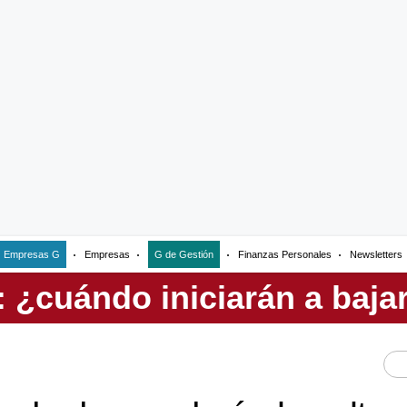
Empresas G
Empresas
G de Gestión
Finanzas Personales
Newsletters