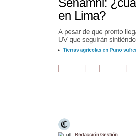
Senamhi: ¿cuá
Finanzas Personales
en Lima?
Inmobiliarias
A pesar de que pronto lleg
Plus G
UV que seguirán sintiéndos
Opinión
Tierras agrícolas en Puno sufr
Editorial
Pregunta de hoy
Blogs
Tendencias
Únete a nuestro canal
Lujo
Viajes
Moda
Redacción Gestión