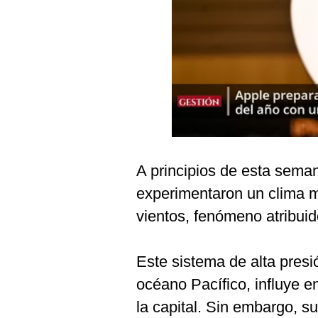
Podcast
Gestión TV
Videos
Fotogalerías
gestion.pe
A principios de esta seman
¿quiénes
experimentaron un clima 
Somos?
vientos, fenómeno atribuid
Términos
Y
Condiciones
Este sistema de alta presi
Política
De
océano Pacífico, influye e
Privacidad
la capital. Sin embargo, s
Politica