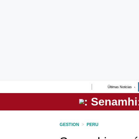
Lo último
Peru Quiosco
Portada
Empresas
Management & Empleo
Economía
Últimas Noticias
Mercados
Perú
Política
GESTION
>
PERU
Tu Dinero