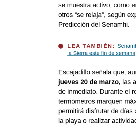
De
se muestra activo, como en
Cookies
otros “se relaja”, según ex
Preguntas
Frecuentes
Predicción del Senamhi.
LEA TAMBIÉN:
Senamhi
la Sierra este fin de semana
Escajadillo señala que, aun
jueves 20 de marzo,
las 
de inmediato. Durante el r
termómetros marquen má
permitirá disfrutar de días
la playa o realizar actividad