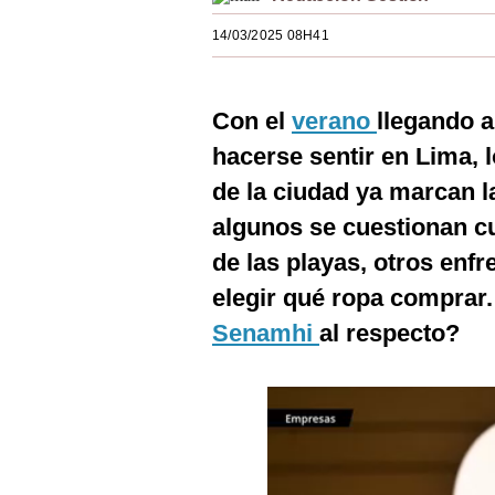
Estilos
14/03/2025 08H41
Mundo
EEUU
Con el
verano
llegando a
hacerse sentir en Lima, l
México
de la ciudad ya marcan la
España
algunos se cuestionan c
Internacional
de las playas, otros enfr
Tecnología
elegir qué ropa comprar.
Senamhi
al respecto?
Club del Suscriptor
Mix
G de Gestión
Notas Contratadas