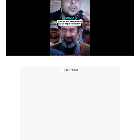
Notas Contratadas
Podcast
Gestión TV
Videos
Fotogalerías
gestion.pe
¿quiénes
Somos?
Términos
Y
Condiciones
Política
De
Privacidad