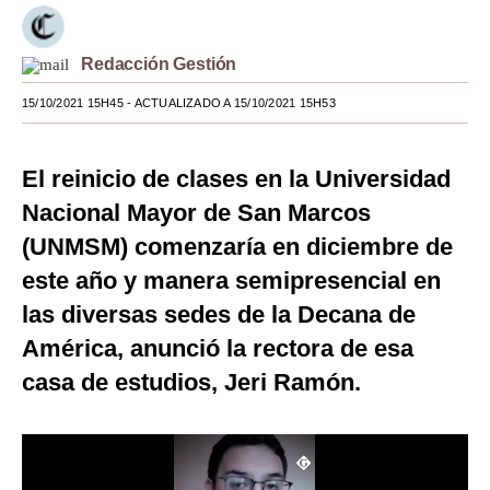
Moda
Redacción Gestión
Estilos
15/10/2021 15H45
- ACTUALIZADO A 15/10/2021 15H53
Mundo
EEUU
El reinicio de clases en la Universidad
México
Nacional Mayor de San Marcos
(UNMSM) comenzaría en diciembre de
España
este año y manera semipresencial en
Internacional
las diversas sedes de la Decana de
Tecnología
América, anunció la rectora de esa
casa de estudios, Jeri Ramón.
Club del Suscriptor
Mix
G de Gestión