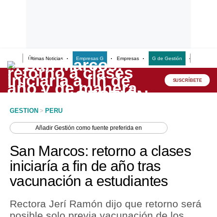
Últimas Noticias
Empresas G
Empresas
G de Gestión
Finanzas
Lo último
Peru Quiosco
SUSCRÍBETE
Portada
GESTION
>
PERU
Empresas
Añadir
Gestión
como fuente preferida en
Management & Empleo
San Marcos: retorno a clases
Economía
iniciaría a fin de año tras
vacunación a estudiantes
Mercados
Perú
Rectora Jerí Ramón dijo que retorno será
posible solo previa vacunación de los
Política