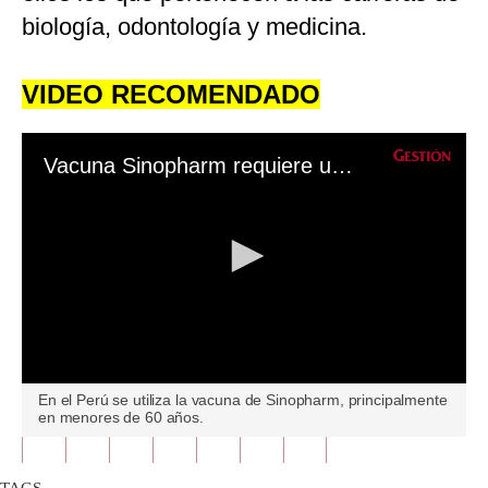
biología, odontología y medicina.
VIDEO RECOMENDADO
Vacuna Sinopharm requiere una tercera dosis: ¿Cómo afecta esto a los peruanos?
0
En el Perú se utiliza la vacuna de Sinopharm, principalmente
seconds
en menores de 60 años.
of
0
seconds
TAGS