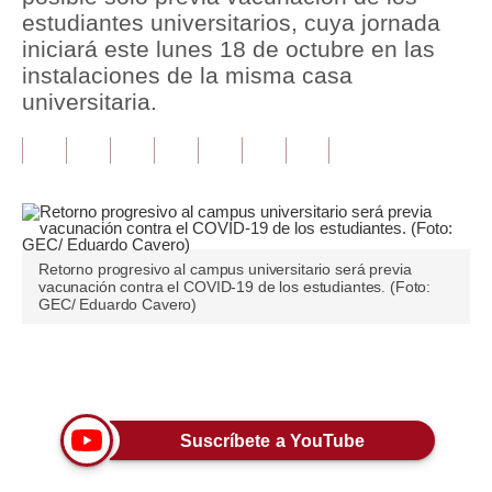
estudiantes universitarios, cuya jornada
Tu Dinero
iniciará este lunes 18 de octubre en las
instalaciones de la misma casa
Finanzas Personales
universitaria.
Inmobiliarias
Plus G
Opinión
Editorial
Retorno progresivo al campus universitario será previa
vacunación contra el COVID-19 de los estudiantes. (Foto:
GEC/ Eduardo Cavero)
Pregunta de hoy
Blogs
Únete a nuestro canal
Tendencias
Lujo
Suscríbete a YouTube
Viajes