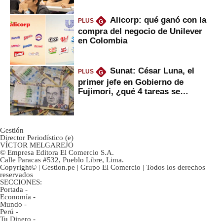
Alicorp: qué ganó con la
PLUS
G
compra del negocio de Unilever
en Colombia
Sunat: César Luna, el
PLUS
G
primer jefe en Gobierno de
Fujimori, ¿qué 4 tareas se
marcan urgentes?
Gestión
Director Periodístico (e)
VÍCTOR MELGAREJO
© Empresa Editora El Comercio S.A.
Calle Paracas #532, Pueblo Libre, Lima.
Copyright© | Gestion.pe | Grupo El Comercio | Todos los derechos
reservados
SECCIONES:
Portada
-
Economía
-
Mundo
-
Perú
-
Tu Dinero
-