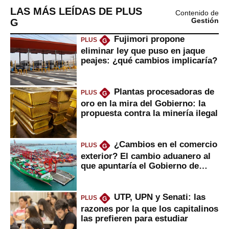
LAS MÁS LEÍDAS DE PLUS
Contenido de
G
Gestión
Fujimori propone
PLUS
G
eliminar ley que puso en jaque
peajes: ¿qué cambios implicaría?
Plantas procesadoras de
PLUS
G
oro en la mira del Gobierno: la
propuesta contra la minería ilegal
¿Cambios en el comercio
PLUS
G
exterior? El cambio aduanero al
que apuntaría el Gobierno de
Fujimori
UTP, UPN y Senati: las
PLUS
G
razones por la que los capitalinos
las prefieren para estudiar