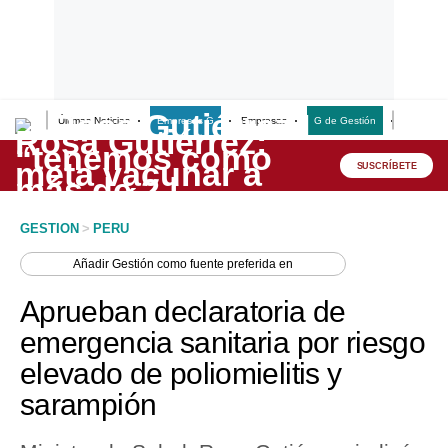
Últimas Noticias
Empresas G
Empresas
G de Gestión
Finanzas
Lo último
Peru Quiosco
SUSCRÍBETE
Portada
GESTION
>
PERU
Empresas
Añadir
Gestión
como fuente preferida en
Management & Empleo
Aprueban declaratoria de
Economía
emergencia sanitaria por riesgo
elevado de poliomielitis y
Mercados
sarampión
Perú
Política