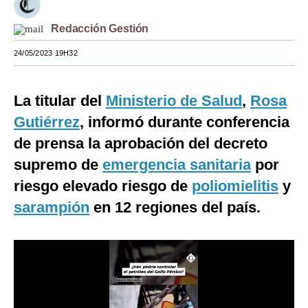
Moda
Redacción Gestión
Estilos
24/05/2023 19H32
Mundo
La titular del
Ministerio de Salud
,
Rosa
EEUU
Gutiérrez
, informó durante conferencia
México
de prensa la aprobación del decreto
España
supremo de
emergencia sanitaria
por
riesgo elevado riesgo de
poliomielitis
y
Internacional
sarampión
en 12 regiones del país.
Tecnología
Club del Suscriptor
Mix
G de Gestión