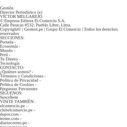
Gestión
Director Periodístico (e)
VÍCTOR MELGAREJO
© Empresa Editora El Comercio S.A.
Calle Paracas #532, Pueblo Libre, Lima.
Copyright© | Gestion.pe | Grupo El Comercio | Todos los derechos
reservados
SECCIONES:
Portada
-
Economía
-
Mundo
-
Perú
-
Tu Dinero
-
Tecnología
CONTACTO:
¿Quiénes somos?
-
Términos y Condiciones
-
Política de Privacidad
-
Politica de Cookies
-
Preguntas Frecuentes
SÍGUENOS:
Suscríbete
VISITE TAMBIÉN:
elcomercio.pe
-
clubelcomercio.pe
-
depor.com
-
trome.com
-
diariocorreo.pe
-