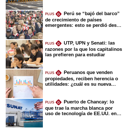
usuarios?
Perú se “bajó del barco”
PLUS
G
de crecimiento de países
emergentes: esto se perdió desde
2022
UTP, UPN y Senati: las
PLUS
G
razones por la que los capitalinos
las prefieren para estudiar
Peruanos que venden
PLUS
G
propiedades, reciben herencia o
utilidades: ¿cuál es su nueva
inversión clave?
Puerto de Chancay: lo
PLUS
G
que trae la marcha blanca por
uso de tecnología de EE.UU. en
mercancías