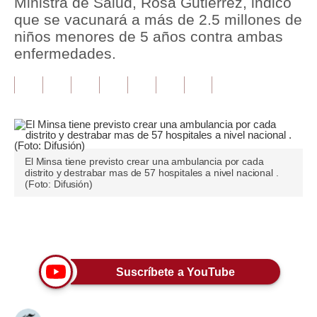
Ministra de Salud, Rosa Gutiérrez, indicó
que se vacunará a más de 2.5 millones de
Tu Dinero
niños menores de 5 años contra ambas
enfermedades.
Finanzas Personales
Inmobiliarias
Plus G
Opinión
El Minsa tiene previsto crear una ambulancia por cada
Editorial
distrito y destrabar mas de 57 hospitales a nivel nacional .
(Foto: Difusión)
Pregunta de hoy
Blogs
Únete a nuestro canal
Tendencias
Suscríbete a YouTube
Lujo
Viajes