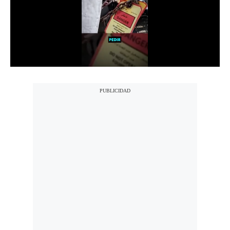
Notas Contratadas
Podcast
Gestión TV
Videos
Fotogalerías
gestion.pe
¿quiénes
Somos?
Términos
Y
Condiciones
Política
De
Privacidad