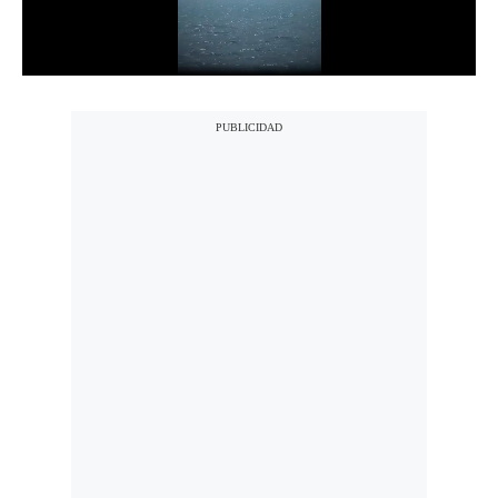
Notas Contratadas
Podcast
Gestión TV
Videos
Fotogalerías
gestion.pe
¿quiénes
Somos?
Términos
Y
Condiciones
Política
De
Privacidad