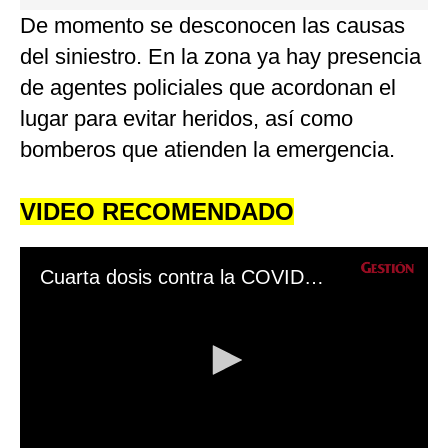
0
De momento se desconocen las causas
seconds
del siniestro. En la zona ya hay presencia
de agentes policiales que acordonan el
lugar para evitar heridos, así como
bomberos que atienden la emergencia.
VIDEO RECOMENDADO
Cuarta dosis contra la COVID-19: ¿Cuáles son los requisitos y a quiénes les corresponde?