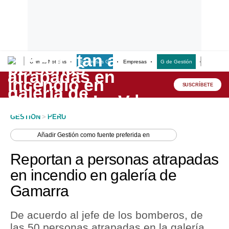
Últimas Noticias
Empresas G
Empresas
G de Gestión
Finanzas
Lo último
Peru Quiosco
SUSCRÍBETE
Portada
GESTION
>
PERU
Empresas
Añadir
Gestión
como fuente preferida en
Management & Empleo
Reportan a personas atrapadas
Economía
en incendio en galería de
Gamarra
Mercados
Perú
De acuerdo al jefe de los bomberos, de
las 50 personas atrapadas en la galería,
Política