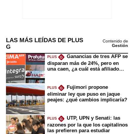
LAS MÁS LEÍDAS DE PLUS
Contenido de
G
Gestión
Ganancias de tres AFP se
PLUS
G
disparan más de 24%, pero en
una caen, ¿a cuál está afiliado
usted?
Fujimori propone
PLUS
G
eliminar ley que puso en jaque
peajes: ¿qué cambios implicaría?
UTP, UPN y Senati: las
PLUS
G
razones por la que los capitalinos
las prefieren para estudiar