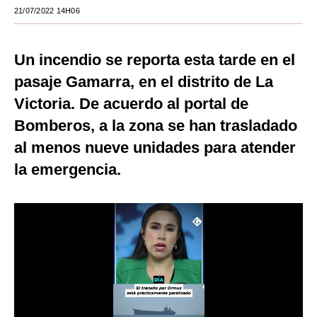
21/07/2022 14H06
Moda
Estilos
Un incendio se reporta esta tarde en el
Mundo
pasaje Gamarra, en el distrito de La
Victoria. De acuerdo al portal de
EEUU
Bomberos, a la zona se han trasladado
México
al menos nueve unidades para atender
España
la emergencia.
Internacional
Tecnología
Club del Suscriptor
Mix
G de Gestión