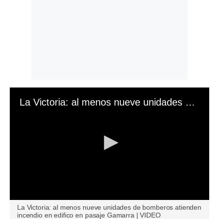
La Victoria: al menos nueve unidades de bomberos atienden incendio en edifico en pasaje Gamarra | VIDEO
0
La Victoria: al menos nueve unidades de bomberos atienden
seconds
incendio en edifico en pasaje Gamarra | VIDEO
of