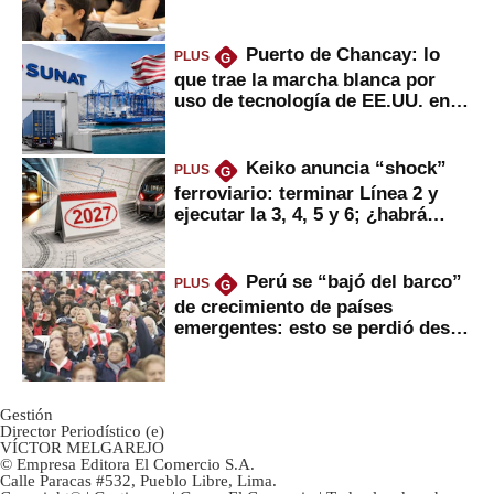
Puerto de Chancay: lo
PLUS
G
que trae la marcha blanca por
uso de tecnología de EE.UU. en
mercancías
Keiko anuncia “shock”
PLUS
G
ferroviario: terminar Línea 2 y
ejecutar la 3, 4, 5 y 6; ¿habrá
avances?
Perú se “bajó del barco”
PLUS
G
de crecimiento de países
emergentes: esto se perdió desde
2022
Gestión
Director Periodístico (e)
VÍCTOR MELGAREJO
© Empresa Editora El Comercio S.A.
Calle Paracas #532, Pueblo Libre, Lima.