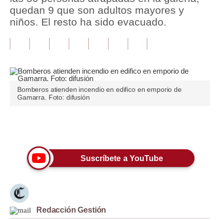
quedan 9 que son adultos mayores y
Tu Dinero
niños. El resto ha sido evacuado.
Finanzas Personales
Inmobiliarias
Plus G
Bomberos atienden incendio en edifico en emporio de
Opinión
Gamarra. Foto: difusión
Editorial
Únete a nuestro canal
Pregunta de hoy
Blogs
Suscríbete a YouTube
Tendencias
Lujo
Redacción Gestión
Viajes