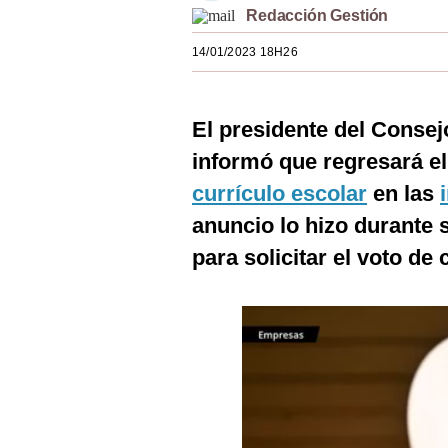
Redacción Gestión
Estilos
14/01/2023 18H26
Mundo
EEUU
El presidente del Consejo
México
informó que regresará e
España
currículo escolar
en las
Internacional
anuncio lo hizo durante 
para solicitar el voto de
Tecnología
Club del Suscriptor
Mix
G de Gestión
Notas Contratadas