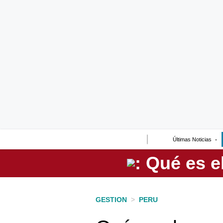
Lo último
Peru Quiosco
Portada
Empresas
Management & Empleo
Economía
Últimas Noticias
Mercados
Perú
Política
GESTION
>
PERU
Tu Dinero