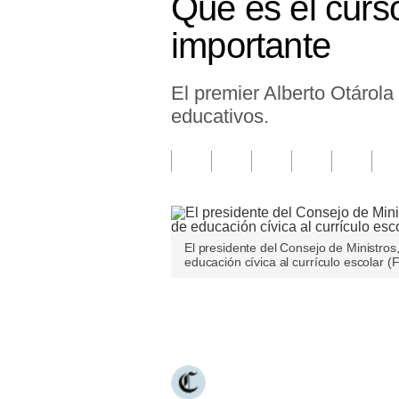
Qué es el curs
Finanzas Personales
importante
Inmobiliarias
El premier Alberto Otárola
Plus G
educativos.
Opinión
Editorial
Pregunta de hoy
Blogs
El presidente del Consejo de Ministros
educación cívica al currículo escolar (
Tendencias
Lujo
Únete a nuestro canal
Viajes
Moda