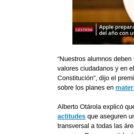
Podcast
Gestión TV
Videos
Fotogalerías
“Nuestros alumnos deben
gestion.pe
valores ciudadanos y en el
¿quiénes
Constitución”, dijo el prem
Somos?
sobre los planes en
mater
Términos
Y
Condiciones
Alberto Otárola explicó qu
Política
actitudes
que aseguren un
De
Privacidad
transversal a todas las ár
Politica