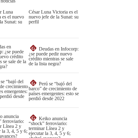
 noticias
César Luna Victoria es el
nuevo jefe de la Sunat: su
perfil
G
Deudas en Infocorp:
¿se puede pedir nuevo
crédito mientras se sale
de la lista negra?
G
Perú se “bajó del
barco” de crecimiento de
países emergentes: esto se
perdió desde 2022
G
Keiko anuncia
“shock” ferroviario:
terminar Línea 2 y
ejecutar la 3, 4, 5 y 6;