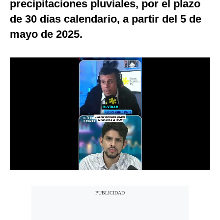
precipitaciones pluviales, por el plazo
Notas Contratadas
de 30 días calendario, a partir del 5 de
Podcast
mayo de 2025.
Gestión TV
Videos
Fotogalerías
gestion.pe
¿quiénes
Somos?
Términos
Y
Condiciones
Política
De
Privacidad