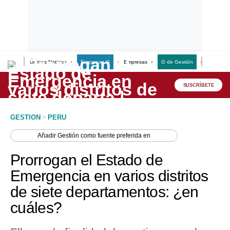
Últimas Noticias
Empresas G
Empresas
G de Gestión
Finanzas
Lo último
Peru Quiosco
SUSCRÍBETE
Portada
GESTION
>
PERU
Empresas
Añadir
Gestión
como fuente preferida en
Management & Empleo
Prorrogan el Estado de
Economía
Emergencia en varios distritos
de siete departamentos: ¿en
Mercados
cuáles?
Perú
Política