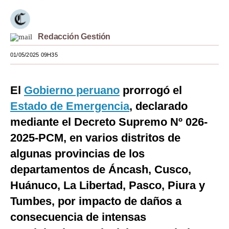
Moda
Estilos
Redacción Gestión
01/05/2025 09H35
Mundo
EEUU
El
Gobierno peruano
prorrogó el
México
Estado de Emergencia
, declarado
España
mediante el Decreto Supremo Nº 026-
2025-PCM, en varios distritos de
Internacional
algunas provincias de los
Tecnología
departamentos de Áncash, Cusco,
Club del Suscriptor
Huánuco, La Libertad, Pasco, Piura y
Tumbes, por impacto de daños a
Mix
consecuencia de intensas
G de Gestión