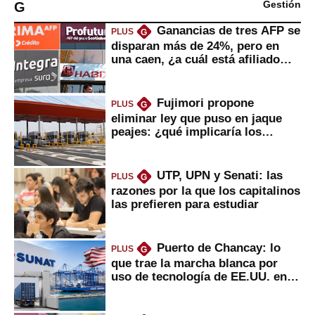
G
Gestión
Ganancias de tres AFP se
PLUS
G
disparan más de 24%, pero en
una caen, ¿a cuál está afiliado
usted?
Fujimori propone
PLUS
G
eliminar ley que puso en jaque
peajes: ¿qué implicaría los
usuarios?
UTP, UPN y Senati: las
PLUS
G
razones por la que los capitalinos
las prefieren para estudiar
Puerto de Chancay: lo
PLUS
G
que trae la marcha blanca por
uso de tecnología de EE.UU. en
mercancías