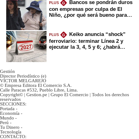
Bancos se pondrán duros
PLUS
G
con empresas por culpa de El
Niño, ¿por qué será bueno para
ahorristas?
Keiko anuncia “shock”
PLUS
G
ferroviario: terminar Línea 2 y
ejecutar la 3, 4, 5 y 6; ¿habrá
avances?
Gestión
Director Periodístico (e)
VÍCTOR MELGAREJO
© Empresa Editora El Comercio S.A.
Calle Paracas #532, Pueblo Libre, Lima.
Copyright© | Gestion.pe | Grupo El Comercio | Todos los derechos
reservados
SECCIONES:
Portada
-
Economía
-
Mundo
-
Perú
-
Tu Dinero
-
Tecnología
CONTACTO: