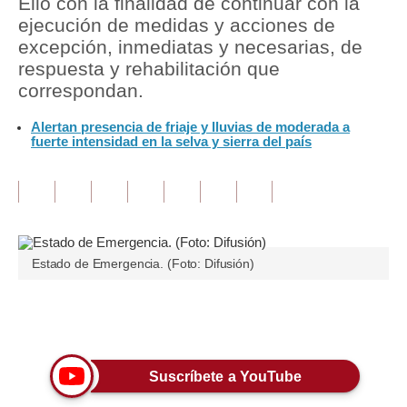
Ello con la finalidad de continuar con la
ejecución de medidas y acciones de
Tu Dinero
excepción, inmediatas y necesarias, de
respuesta y rehabilitación que
Finanzas Personales
correspondan.
Inmobiliarias
Alertan presencia de friaje y lluvias de moderada a
fuerte intensidad en la selva y sierra del país
Plus G
Opinión
Editorial
Pregunta de hoy
Estado de Emergencia. (Foto: Difusión)
Blogs
Únete a nuestro canal
Tendencias
Lujo
Suscríbete a YouTube
Viajes