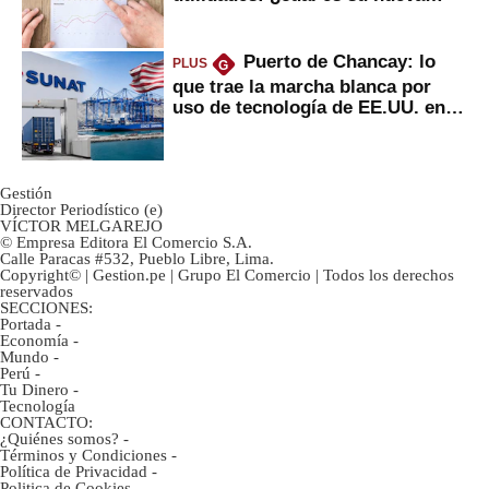
inversión clave?
Puerto de Chancay: lo
PLUS
G
que trae la marcha blanca por
uso de tecnología de EE.UU. en
mercancías
Gestión
Director Periodístico (e)
VÍCTOR MELGAREJO
© Empresa Editora El Comercio S.A.
Calle Paracas #532, Pueblo Libre, Lima.
Copyright© | Gestion.pe | Grupo El Comercio | Todos los derechos
reservados
SECCIONES:
Portada
-
Economía
-
Mundo
-
Perú
-
Tu Dinero
-
Tecnología
CONTACTO:
¿Quiénes somos?
-
Términos y Condiciones
-
Política de Privacidad
-
Politica de Cookies
-