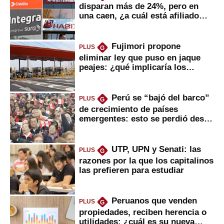
disparan más de 24%, pero en
una caen, ¿a cuál está afiliado
usted?
Fujimori propone
PLUS
G
eliminar ley que puso en jaque
peajes: ¿qué implicaría los
usuarios?
Perú se “bajó del barco”
PLUS
G
de crecimiento de países
emergentes: esto se perdió desde
2022
UTP, UPN y Senati: las
PLUS
G
razones por la que los capitalinos
las prefieren para estudiar
Peruanos que venden
PLUS
G
propiedades, reciben herencia o
utilidades: ¿cuál es su nueva