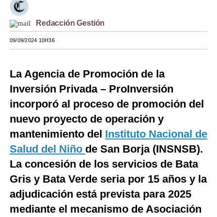
Moda
Redacción Gestión
Estilos
09/09/2024 10H36
Mundo
La Agencia de Promoción de la
EEUU
Inversión Privada – ProInversión
México
incorporó al proceso de promoción del
España
nuevo proyecto de operación y
Internacional
mantenimiento del
Instituto Nacional de
Salud del Niño
de San Borja (INSNSB).
Tecnología
La concesión de los servicios de Bata
Club del Suscriptor
Gris y Bata Verde seria por 15 años y la
Mix
adjudicación está prevista para 2025
mediante el mecanismo de Asociación
G de Gestión