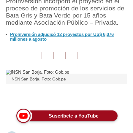
ProInversión incorporó el proyecto en el
proceso de promoción de los servicios de
Tu Dinero
Bata Gris y Bata Verde por 15 años
mediante Asociación Público – Privada.
Finanzas Personales
ProInversión adjudicó 12 proyectos por US$ 6,076
Inmobiliarias
millones a agosto
Plus G
Opinión
Editorial
INSN San Borja. Foto: Gob.pe
Pregunta de hoy
Blogs
Únete a nuestro canal
Tendencias
Suscríbete a YouTube
Lujo
Viajes