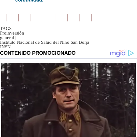
TAGS
Proinversión
|
general
|
Instituto Nacional de Salud del Niño San Borja
|
INSN