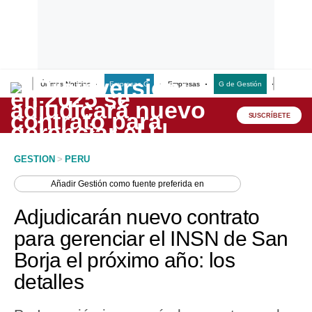
Últimas Noticias
Empresas G
Empresas
G de Gestión
Finanzas
Lo último
Peru Quiosco
SUSCRÍBETE
Portada
GESTION
>
PERU
Empresas
Añadir
Gestión
como fuente preferida en
Management & Empleo
Adjudicarán nuevo contrato
Economía
para gerenciar el INSN de San
Borja el próximo año: los
Mercados
detalles
Perú
Política