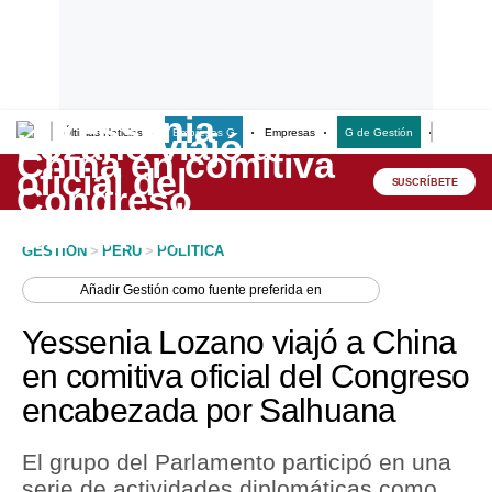
Últimas Noticias
Empresas G
Empresas
G de Gestión
Finanzas
Lo último
Peru Quiosco
SUSCRÍBETE
Portada
GESTION
>
PERU
>
POLITICA
Empresas
Añadir
Gestión
como fuente preferida en
Management & Empleo
Yessenia Lozano viajó a China
Economía
en comitiva oficial del Congreso
encabezada por Salhuana
Mercados
Perú
El grupo del Parlamento participó en una
serie de actividades diplomáticas como
Política