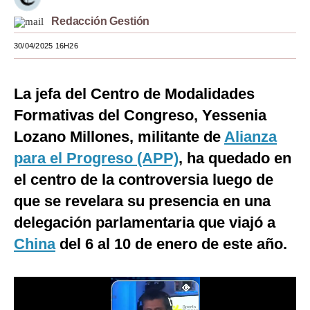
Moda
Redacción Gestión
30/04/2025 16H26
Estilos
Mundo
La jefa del Centro de Modalidades
EEUU
Formativas del Congreso, Yessenia
México
Lozano Millones, militante de
Alianza
para el Progreso (APP)
, ha quedado en
España
el centro de la controversia luego de
Internacional
que se revelara su presencia en una
Tecnología
delegación parlamentaria que viajó a
China
del 6 al 10 de enero de este año.
Club del Suscriptor
Mix
G de Gestión