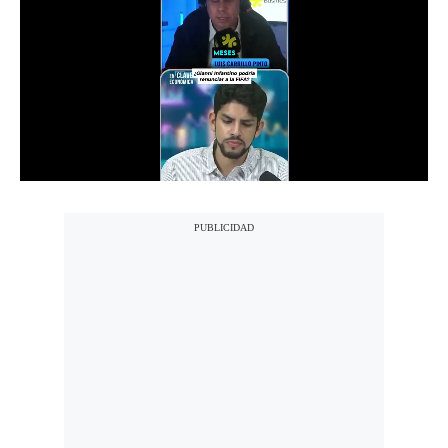
Notas Contratadas
Podcast
Gestión TV
Videos
Fotogalerías
gestion.pe
¿quiénes
Somos?
Términos
Y
Condiciones
Política
De
Privacidad