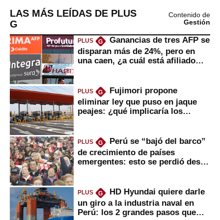
LAS MÁS LEÍDAS DE PLUS
Contenido de
G
Gestión
Ganancias de tres AFP se
PLUS
G
disparan más de 24%, pero en
una caen, ¿a cuál está afiliado
usted?
Fujimori propone
PLUS
G
eliminar ley que puso en jaque
peajes: ¿qué implicaría los
usuarios?
Perú se “bajó del barco”
PLUS
G
de crecimiento de países
emergentes: esto se perdió desde
2022
HD Hyundai quiere darle
PLUS
G
un giro a la industria naval en
Perú: los 2 grandes pasos que