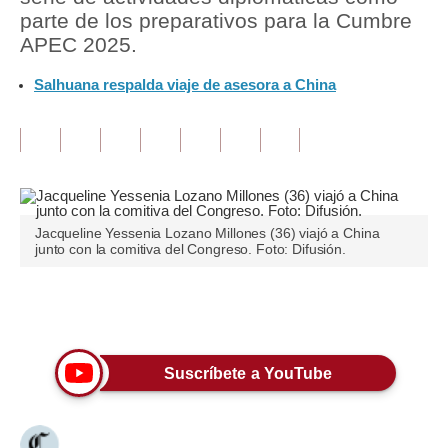
parte de los preparativos para la Cumbre
Tu Dinero
APEC 2025.
Finanzas Personales
Salhuana respalda viaje de asesora a China
Inmobiliarias
Plus G
Opinión
Jacqueline Yessenia Lozano Millones (36) viajó a China
Editorial
junto con la comitiva del Congreso. Foto: Difusión.
Pregunta de hoy
Únete a nuestro canal
Blogs
Tendencias
Suscríbete a YouTube
Lujo
Viajes