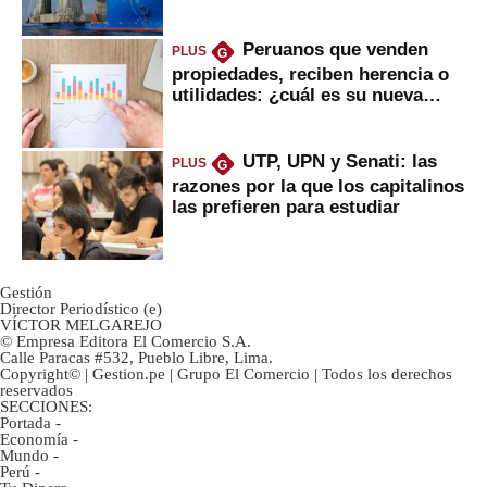
daría
Peruanos que venden
PLUS
G
propiedades, reciben herencia o
utilidades: ¿cuál es su nueva
inversión clave?
UTP, UPN y Senati: las
PLUS
G
razones por la que los capitalinos
las prefieren para estudiar
Gestión
Director Periodístico (e)
VÍCTOR MELGAREJO
© Empresa Editora El Comercio S.A.
Calle Paracas #532, Pueblo Libre, Lima.
Copyright© | Gestion.pe | Grupo El Comercio | Todos los derechos
reservados
SECCIONES:
Portada
-
Economía
-
Mundo
-
Perú
-