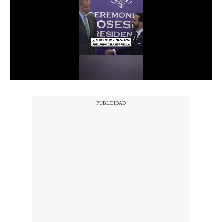
Notas Contratadas
Podcast
Gestión TV
Videos
Fotogalerías
gestion.pe
¿quiénes
Somos?
Términos
Y
Condiciones
Política
De
Privacidad