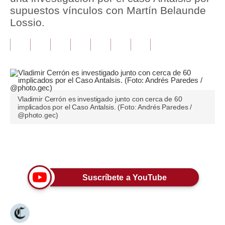
supuestos vínculos con Martín Belaunde
Tu Dinero
Lossio.
Finanzas Personales
Inmobiliarias
Plus G
Opinión
Vladimir Cerrón es investigado junto con cerca de 60
implicados por el Caso Antalsis. (Foto: Andrés Paredes /
@photo.gec)
Editorial
Pregunta de hoy
Únete a nuestro canal
Blogs
Suscríbete a YouTube
Tendencias
Lujo
Viajes