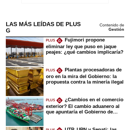
LAS MÁS LEÍDAS DE PLUS
Contenido de
G
Gestión
Fujimori propone
PLUS
G
eliminar ley que puso en jaque
peajes: ¿qué cambios implicaría?
Plantas procesadoras de
PLUS
G
oro en la mira del Gobierno: la
propuesta contra la minería ilegal
¿Cambios en el comercio
PLUS
G
exterior? El cambio aduanero al
que apuntaría el Gobierno de
Fujimori
UTP, UPN y Senati: las