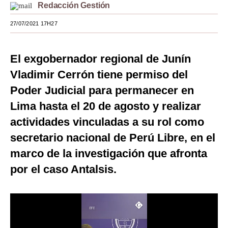
Redacción Gestión
Moda
27/07/2021 17H27
Estilos
Mundo
El exgobernador regional de Junín
Vladimir Cerrón tiene permiso del
EEUU
Poder Judicial para permanecer en
México
Lima hasta el 20 de agosto y realizar
España
actividades vinculadas a su rol como
secretario nacional de Perú Libre, en el
Internacional
marco de la investigación que afronta
Tecnología
por el caso Antalsis.
Club del Suscriptor
Mix
G de Gestión