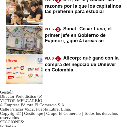
PLUS
G
razones por la que los capitalinos
las prefieren para estudiar
Sunat: César Luna, el
PLUS
G
primer jefe en Gobierno de
Fujimori, ¿qué 4 tareas se
marcan urgentes?
Alicorp: qué ganó con la
PLUS
G
compra del negocio de Unilever
en Colombia
Gestión
Director Periodístico (e)
VÍCTOR MELGAREJO
© Empresa Editora El Comercio S.A.
Calle Paracas #532, Pueblo Libre, Lima.
Copyright© | Gestion.pe | Grupo El Comercio | Todos los derechos
reservados
SECCIONES:
Portada
-