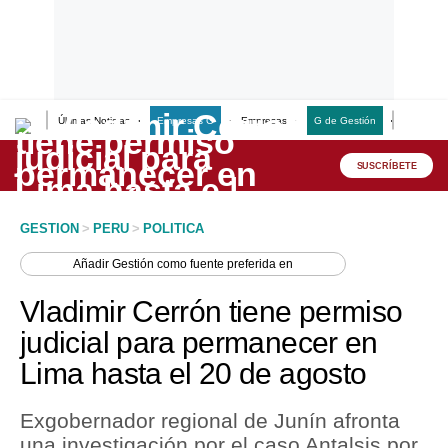
Últimas Noticias
Empresas G
Empresas
G de Gestión
Finanzas
Lo último
Peru Quiosco
SUSCRÍBETE
Portada
GESTION
>
PERU
>
POLITICA
Empresas
Añadir
Gestión
como fuente preferida en
Management & Empleo
Vladimir Cerrón tiene permiso
Economía
judicial para permanecer en
Lima hasta el 20 de agosto
Mercados
Perú
Exgobernador regional de Junín afronta
una investigación por el caso Antalsis por
Política