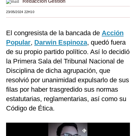
Redacción Gestión
Moda
23/05/2024 22H10
Estilos
El congresista de la bancada de
Acción
Mundo
Popular
,
Darwin Espinoza
, quedó fuera
EEUU
de su propio partido político. Así lo decidió
México
la Primera Sala del Tribunal Nacional de
Disciplina de dicha agrupación, que
España
resolvió por unanimidad expulsarlo de sus
Internacional
filas por haber trasgredido sus normas
Tecnología
estatutarias, reglamentarias, así como su
Club del Suscriptor
Código de Ética.
Mix
G de Gestión