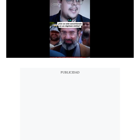
Notas Contratadas
Podcast
Gestión TV
Videos
Fotogalerías
gestion.pe
¿quiénes
Somos?
Términos
Y
Condiciones
Política
De
Privacidad