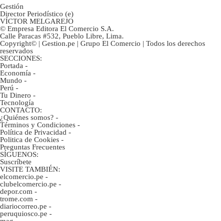
Gestión
Director Periodístico (e)
VÍCTOR MELGAREJO
© Empresa Editora El Comercio S.A.
Calle Paracas #532, Pueblo Libre, Lima.
Copyright© | Gestion.pe | Grupo El Comercio | Todos los derechos
reservados
SECCIONES:
Portada
-
Economía
-
Mundo
-
Perú
-
Tu Dinero
-
Tecnología
CONTACTO:
¿Quiénes somos?
-
Términos y Condiciones
-
Política de Privacidad
-
Politica de Cookies
-
Preguntas Frecuentes
SÍGUENOS:
Suscríbete
VISITE TAMBIÉN:
elcomercio.pe
-
clubelcomercio.pe
-
depor.com
-
trome.com
-
diariocorreo.pe
-
peruquiosco.pe
-