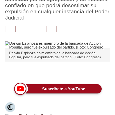
confiado en que podrá desestimar su
Tu Dinero
expulsión en cualquier instancia del Poder
Judicial
Finanzas Personales
Inmobiliarias
Plus G
Opinión
Darwin Espinoza es miembro de la bancada de Acción
Popular, pero fue expulsado del partido. (Foto: Congreso)
Editorial
Pregunta de hoy
Únete a nuestro canal
Blogs
Suscríbete a YouTube
Tendencias
Lujo
Viajes