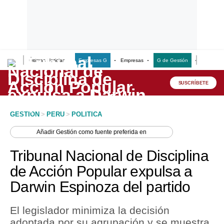
Últimas Noticias
Empresas G
Empresas
G de Gestión
Finanzas
Lo último
Peru Quiosco
SUSCRÍBETE
Portada
GESTION
>
PERU
>
POLITICA
Empresas
Añadir
Gestión
como fuente preferida en
Management & Empleo
Tribunal Nacional de Disciplina
Economía
de Acción Popular expulsa a
Darwin Espinoza del partido
Mercados
Perú
El legislador minimiza la decisión
adoptada por su agrupación y se muestra
Política