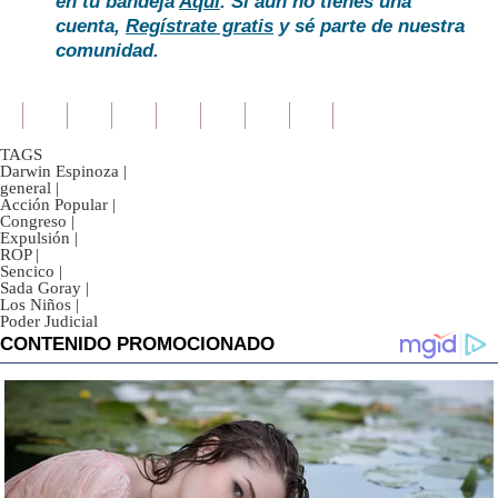
en tu bandeja
Aquí
. Si aún no tienes una
cuenta,
Regístrate gratis
y sé parte de nuestra
comunidad.
TAGS
Darwin Espinoza
|
general
|
Acción Popular
|
Congreso
|
Expulsión
|
ROP
|
Sencico
|
Sada Goray
|
Los Niños
|
Poder Judicial