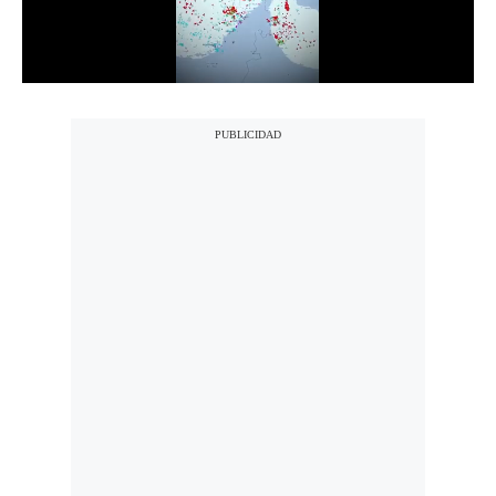
Notas Contratadas
Podcast
Gestión TV
Videos
Fotogalerías
gestion.pe
¿quiénes
Somos?
Términos
Y
Condiciones
Política
De
Privacidad