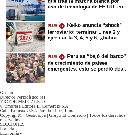
que trae la marcha blanca por
uso de tecnología de EE.UU. en
mercancías
Keiko anuncia “shock”
PLUS
G
ferroviario: terminar Línea 2 y
ejecutar la 3, 4, 5 y 6; ¿habrá
avances?
Perú se “bajó del barco”
PLUS
G
de crecimiento de países
emergentes: esto se perdió desde
2022
Gestión
Director Periodístico (e)
VÍCTOR MELGAREJO
© Empresa Editora El Comercio S.A.
Calle Paracas #532, Pueblo Libre, Lima.
Copyright© | Gestion.pe | Grupo El Comercio | Todos los derechos
reservados
SECCIONES:
Portada
-
Economía
-