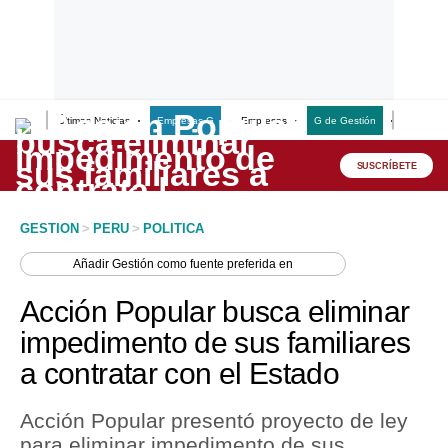
Últimas Noticias
Empresas G
Empresas
G de Gestión
Finanzas
Lo último
Peru Quiosco
SUSCRÍBETE
Portada
GESTION
>
PERU
>
POLITICA
Empresas
Añadir
Gestión
como fuente preferida en
Management & Empleo
Acción Popular busca eliminar
Economía
impedimento de sus familiares
a contratar con el Estado
Mercados
Perú
Acción Popular presentó proyecto de ley
para eliminar impedimento de sus
Política