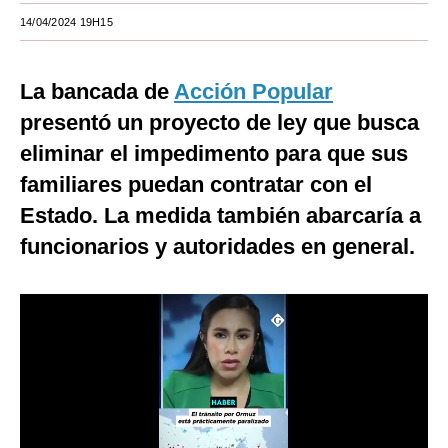
14/04/2024 19H15
Moda
Estilos
La bancada de
Acción Popular
Mundo
presentó un proyecto de ley que busca
eliminar el impedimento para que sus
EEUU
familiares puedan contratar con el
México
Estado. La medida también abarcaría a
España
funcionarios y autoridades en general.
Internacional
Tecnología
Club del Suscriptor
Mix
G de Gestión