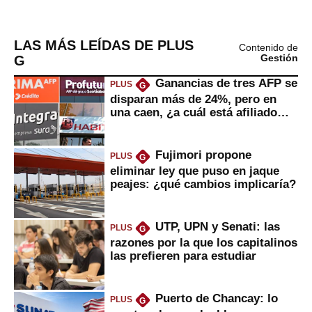
LAS MÁS LEÍDAS DE PLUS
Contenido de
G
Gestión
Ganancias de tres AFP se
PLUS
G
disparan más de 24%, pero en
una caen, ¿a cuál está afiliado
usted?
Fujimori propone
PLUS
G
eliminar ley que puso en jaque
peajes: ¿qué cambios implicaría?
UTP, UPN y Senati: las
PLUS
G
razones por la que los capitalinos
las prefieren para estudiar
Puerto de Chancay: lo
PLUS
G