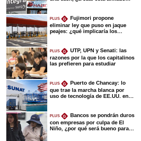
usted?
Fujimori propone
PLUS
G
eliminar ley que puso en jaque
peajes: ¿qué implicaría los
usuarios?
UTP, UPN y Senati: las
PLUS
G
razones por la que los capitalinos
las prefieren para estudiar
Puerto de Chancay: lo
PLUS
G
que trae la marcha blanca por
uso de tecnología de EE.UU. en
mercancías
Bancos se pondrán duros
PLUS
G
con empresas por culpa de El
Niño, ¿por qué será bueno para
ahorristas?