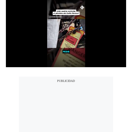
Notas Contratadas
Podcast
Gestión TV
Videos
Fotogalerías
gestion.pe
¿quiénes
Somos?
Términos
Y
Condiciones
Política
De
Privacidad