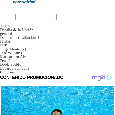
comunidad.
TAGS
Fiscalía de la Nación
|
general
|
Denuncia constitucional
|
FF.AA.
|
PNP
|
Jorge Montoya
|
José Williams
|
Maricarmen Alva
|
Pensión
|
Doble sueldo
|
Eduardo Salhuana
|
Congreso