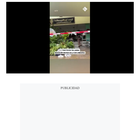
Notas Contratadas
Podcast
Gestión TV
Videos
Fotogalerías
gestion.pe
¿quiénes
Somos?
Términos
Y
Condiciones
Política
De
Privacidad