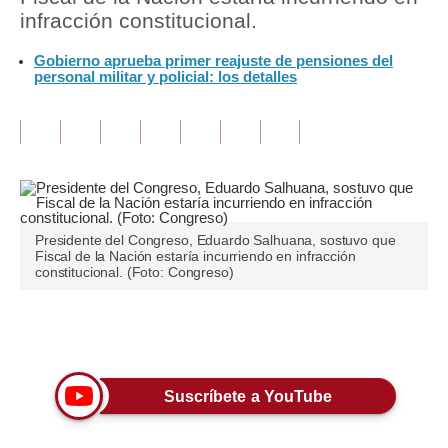
infracción constitucional.
Tu Dinero
Gobierno aprueba primer reajuste de pensiones del
personal militar y policial: los detalles
Finanzas Personales
Inmobiliarias
Plus G
Opinión
Editorial
Presidente del Congreso, Eduardo Salhuana, sostuvo que
Fiscal de la Nación estaría incurriendo en infracción
constitucional. (Foto: Congreso)
Pregunta de hoy
Blogs
Únete a nuestro canal
Tendencias
Suscríbete a YouTube
Lujo
Viajes