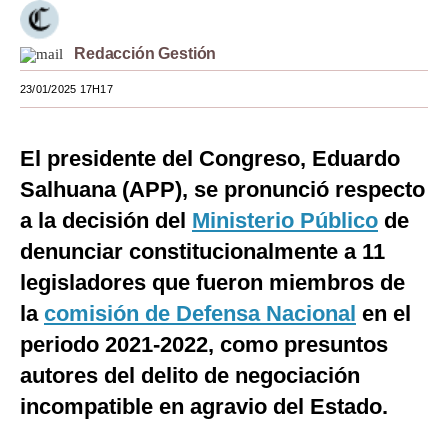
Moda
Redacción Gestión
Estilos
23/01/2025 17H17
Mundo
EEUU
El presidente del Congreso, Eduardo
Salhuana (APP), se pronunció respecto
México
a la decisión del
Ministerio Público
de
España
denunciar constitucionalmente a 11
Internacional
legisladores que fueron miembros de
la
Tecnología
comisión de Defensa Nacional
en el
periodo 2021-2022, como presuntos
Club del Suscriptor
autores del delito de negociación
Mix
incompatible en agravio del Estado.
G de Gestión