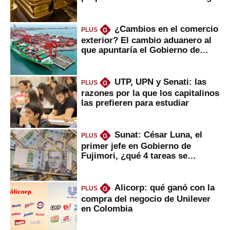
¿Cambios en el comercio
PLUS
G
exterior? El cambio aduanero al
que apuntaría el Gobierno de
Fujimori
UTP, UPN y Senati: las
PLUS
G
razones por la que los capitalinos
las prefieren para estudiar
Sunat: César Luna, el
PLUS
G
primer jefe en Gobierno de
Fujimori, ¿qué 4 tareas se
marcan urgentes?
Alicorp: qué ganó con la
PLUS
G
compra del negocio de Unilever
en Colombia