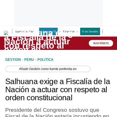
Últimas Noticias
Empresas G
Empresas
G de Gestión
Finanzas
Lo último
Peru Quiosco
SUSCRÍBETE
Portada
GESTION
>
PERU
>
POLITICA
Empresas
Añadir
Gestión
como fuente preferida en
Management & Empleo
Salhuana exige a Fiscalía de la
Economía
Nación a actuar con respeto al
orden constitucional
Mercados
Perú
Presidente del Congreso sostuvo que
Fiscal de la Nación estaría incurriendo en
Política