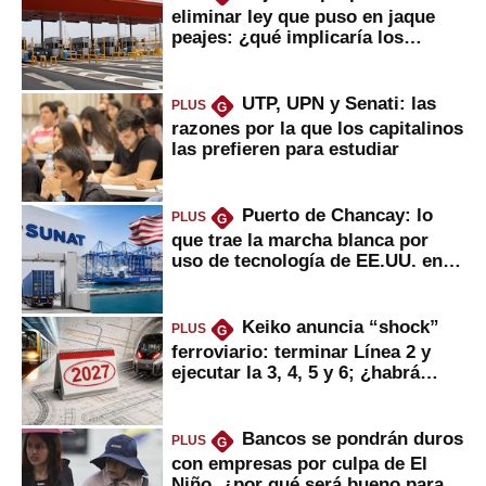
eliminar ley que puso en jaque
peajes: ¿qué implicaría los
usuarios?
UTP, UPN y Senati: las
PLUS
G
razones por la que los capitalinos
las prefieren para estudiar
Puerto de Chancay: lo
PLUS
G
que trae la marcha blanca por
uso de tecnología de EE.UU. en
mercancías
Keiko anuncia “shock”
PLUS
G
ferroviario: terminar Línea 2 y
ejecutar la 3, 4, 5 y 6; ¿habrá
avances?
Bancos se pondrán duros
PLUS
G
con empresas por culpa de El
Niño, ¿por qué será bueno para