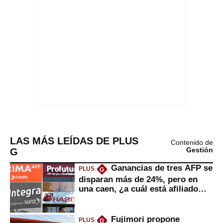
LAS MÁS LEÍDAS DE PLUS
Contenido de
G
Gestión
Ganancias de tres AFP se
PLUS
G
disparan más de 24%, pero en
una caen, ¿a cuál está afiliado
usted?
Fujimori propone
PLUS
G