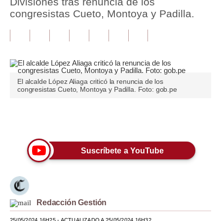
Divisiones tras renuncia de los
congresistas Cueto, Montoya y Padilla.
Tu Dinero
Finanzas Personales
Inmobiliarias
Plus G
El alcalde López Aliaga criticó la renuncia de los
congresistas Cueto, Montoya y Padilla. Foto: gob.pe
Opinión
Editorial
Únete a nuestro canal
Pregunta de hoy
Suscríbete a YouTube
Blogs
Tendencias
Lujo
Redacción Gestión
Viajes
25/05/2024 16H25
- ACTUALIZADO A 25/05/2024 16H32