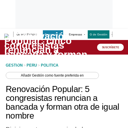
Últimas Noticias
Empresas G
Empresas
G de Gestión
Finanzas
Lo último
Peru Quiosco
SUSCRÍBETE
Portada
GESTION
>
PERU
>
POLITICA
Empresas
Añadir
Gestión
como fuente preferida en
Management & Empleo
Renovación Popular: 5
Economía
congresistas renuncian a
bancada y forman otra de igual
Mercados
nombre
Perú
Política