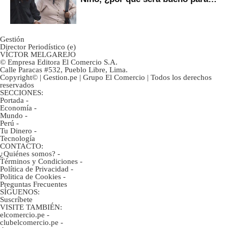
ahorristas?
Gestión
Director Periodístico (e)
VÍCTOR MELGAREJO
© Empresa Editora El Comercio S.A.
Calle Paracas #532, Pueblo Libre, Lima.
Copyright© | Gestion.pe | Grupo El Comercio | Todos los derechos
reservados
SECCIONES:
Portada
-
Economía
-
Mundo
-
Perú
-
Tu Dinero
-
Tecnología
CONTACTO:
¿Quiénes somos?
-
Términos y Condiciones
-
Política de Privacidad
-
Politica de Cookies
-
Preguntas Frecuentes
SÍGUENOS:
Suscríbete
VISITE TAMBIÉN:
elcomercio.pe
-
clubelcomercio.pe
-