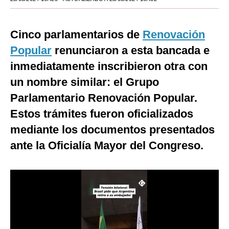
Moda
Cinco parlamentarios de
Renovación
Estilos
Popular
renunciaron a esta bancada e
Mundo
inmediatamente inscribieron otra con
EEUU
un nombre similar: el Grupo
Parlamentario Renovación Popular.
México
Estos trámites fueron oficializados
España
mediante los documentos presentados
Internacional
ante la Oficialía Mayor del Congreso.
Tecnología
Club del Suscriptor
Mix
G de Gestión