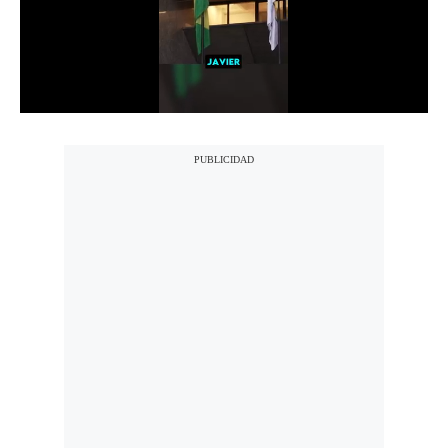
Notas Contratadas
Podcast
Gestión TV
Videos
Fotogalerías
gestion.pe
¿quiénes
Somos?
Términos
Y
Condiciones
Política
De
Privacidad