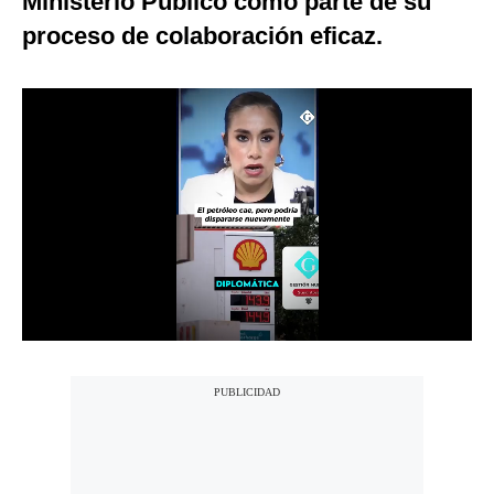
Ministerio Público como parte de su
Notas Contratadas
proceso de colaboración eficaz.
Podcast
Gestión TV
Videos
Fotogalerías
gestion.pe
¿quiénes
Somos?
Términos
Y
Condiciones
Política
De
Privacidad