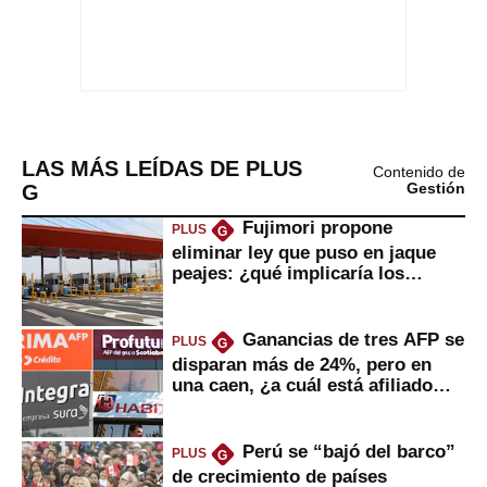
LAS MÁS LEÍDAS DE PLUS
Contenido de
G
Gestión
Fujimori propone
PLUS
G
eliminar ley que puso en jaque
peajes: ¿qué implicaría los
usuarios?
Ganancias de tres AFP se
PLUS
G
disparan más de 24%, pero en
una caen, ¿a cuál está afiliado
usted?
Perú se “bajó del barco”
PLUS
G
de crecimiento de países