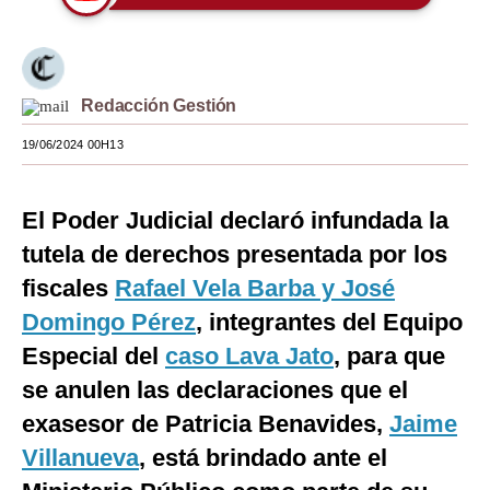
Moda
Estilos
Redacción Gestión
Mundo
19/06/2024 00H13
EEUU
México
El Poder Judicial declaró infundada la
tutela de derechos presentada por los
España
fiscales
Rafael Vela Barba y José
Internacional
Domingo Pérez
, integrantes del Equipo
Tecnología
Especial del
caso Lava Jato
, para que
Club del Suscriptor
se anulen las declaraciones que el
exasesor de Patricia Benavides,
Jaime
Mix
Villanueva
, está brindado ante el
G de Gestión