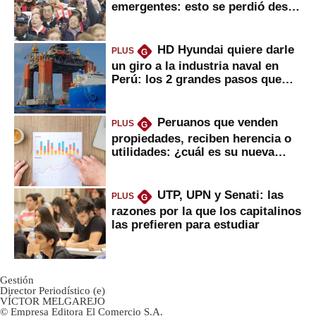
emergentes: esto se perdió desde
2022
HD Hyundai quiere darle
PLUS
G
un giro a la industria naval en
Perú: los 2 grandes pasos que
daría
Peruanos que venden
PLUS
G
propiedades, reciben herencia o
utilidades: ¿cuál es su nueva
inversión clave?
UTP, UPN y Senati: las
PLUS
G
razones por la que los capitalinos
las prefieren para estudiar
Gestión
Director Periodístico (e)
VÍCTOR MELGAREJO
© Empresa Editora El Comercio S.A.