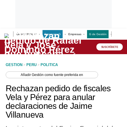
Últimas Noticias
Empresas G
Empresas
G de Gestión
Finanzas
Lo último
Peru Quiosco
SUSCRÍBETE
Portada
GESTION
>
PERU
>
POLITICA
Empresas
Añadir
Gestión
como fuente preferida en
Management & Empleo
Rechazan pedido de fiscales
Economía
Vela y Pérez para anular
declaraciones de Jaime
Mercados
Villanueva
Perú
Política