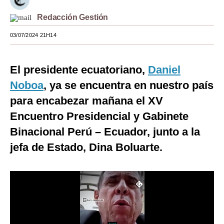
Moda
Redacción Gestión
Estilos
03/07/2024 21H14
Mundo
El presidente ecuatoriano,
Daniel
EEUU
Noboa
, ya se encuentra en nuestro país
México
para encabezar mañana el XV
Encuentro Presidencial y Gabinete
España
Binacional Perú – Ecuador, junto a la
Internacional
jefa de Estado, Dina Boluarte.
Tecnología
Club del Suscriptor
Mix
G de Gestión