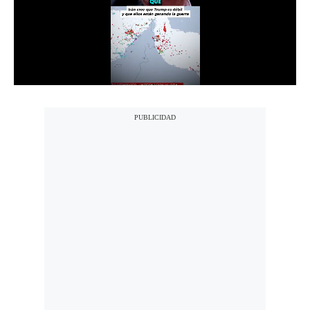
Notas Contratadas
Podcast
Gestión TV
Videos
Fotogalerías
gestion.pe
¿quiénes
Somos?
Términos
Y
Condiciones
Política
De
Privacidad