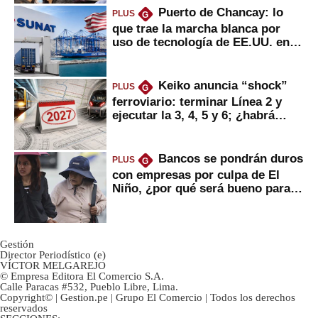
Puerto de Chancay: lo
PLUS
G
que trae la marcha blanca por
uso de tecnología de EE.UU. en
mercancías
Keiko anuncia “shock”
PLUS
G
ferroviario: terminar Línea 2 y
ejecutar la 3, 4, 5 y 6; ¿habrá
avances?
Bancos se pondrán duros
PLUS
G
con empresas por culpa de El
Niño, ¿por qué será bueno para
ahorristas?
Gestión
Director Periodístico (e)
VÍCTOR MELGAREJO
© Empresa Editora El Comercio S.A.
Calle Paracas #532, Pueblo Libre, Lima.
Copyright© | Gestion.pe | Grupo El Comercio | Todos los derechos
reservados