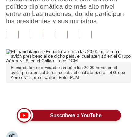
político-diplomática de más alto nivel
Tu Dinero
entre ambas naciones, donde participan
los presidentes y sus ministros.
Finanzas Personales
Inmobiliarias
Plus G
Opinión
El mandatario de Ecuador arribó a las 20:00 horas en el
avión presidencial de dicho país, el cual aterrizó en el Grupo
Editorial
Aéreo N° 8, en el Callao. Foto: PCM
Pregunta de hoy
Únete a nuestro canal
Blogs
Tendencias
Suscríbete a YouTube
Lujo
Viajes