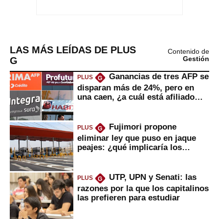
LAS MÁS LEÍDAS DE PLUS
Contenido de
G
Gestión
Ganancias de tres AFP se
PLUS
G
disparan más de 24%, pero en
una caen, ¿a cuál está afiliado
usted?
Fujimori propone
PLUS
G
eliminar ley que puso en jaque
peajes: ¿qué implicaría los
usuarios?
UTP, UPN y Senati: las
PLUS
G
razones por la que los capitalinos
las prefieren para estudiar