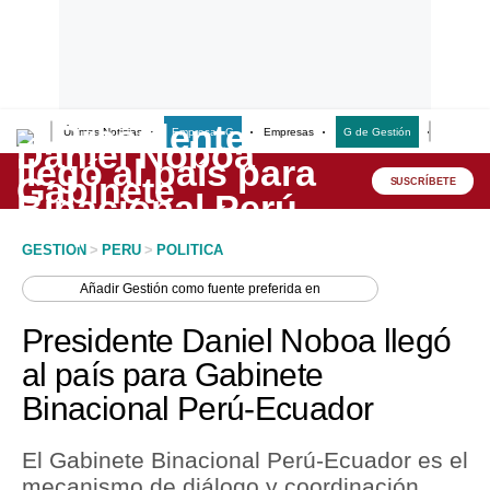
Últimas Noticias
Empresas G
Empresas
G de Gestión
Finanzas
Lo último
Peru Quiosco
SUSCRÍBETE
Portada
GESTION
>
PERU
>
POLITICA
Empresas
Añadir
Gestión
como fuente preferida en
Management & Empleo
Presidente Daniel Noboa llegó
Economía
al país para Gabinete
Binacional Perú-Ecuador
Mercados
Perú
El Gabinete Binacional Perú-Ecuador es el
mecanismo de diálogo y coordinación
Política