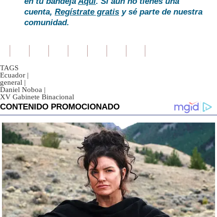
en tu bandeja
Aquí
. Si aún no tienes una
cuenta,
Regístrate gratis
y sé parte de nuestra
comunidad.
TAGS
Ecuador
|
general
|
Daniel Noboa
|
XV Gabinete Binacional