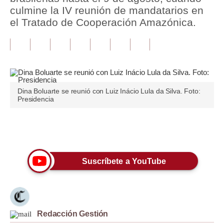
culmine la IV reunión de mandatarios en
Tu Dinero
el Tratado de Cooperación Amazónica.
Finanzas Personales
Inmobiliarias
Plus G
Dina Boluarte se reunió con Luiz Inácio Lula da Silva. Foto:
Opinión
Presidencia
Editorial
Únete a nuestro canal
Pregunta de hoy
Blogs
Suscríbete a YouTube
Tendencias
Lujo
Redacción Gestión
Viajes