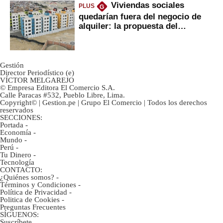
Viviendas sociales
PLUS
G
quedarían fuera del negocio de
alquiler: la propuesta del
gobierno
Gestión
Director Periodístico (e)
VÍCTOR MELGAREJO
© Empresa Editora El Comercio S.A.
Calle Paracas #532, Pueblo Libre, Lima.
Copyright© | Gestion.pe | Grupo El Comercio | Todos los derechos
reservados
SECCIONES:
Portada
-
Economía
-
Mundo
-
Perú
-
Tu Dinero
-
Tecnología
CONTACTO:
¿Quiénes somos?
-
Términos y Condiciones
-
Política de Privacidad
-
Politica de Cookies
-
Preguntas Frecuentes
SÍGUENOS:
Suscríbete