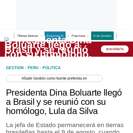
Últimas Noticias
Empresas G
Empresas
G de Gestión
Finanzas
Lo último
Peru Quiosco
SUSCRÍBETE
Portada
GESTION
>
PERU
>
POLITICA
Empresas
Añadir
Gestión
como fuente preferida en
Management & Empleo
Presidenta Dina Boluarte llegó
Economía
a Brasil y se reunió con su
homólogo, Lula da Silva
Mercados
Perú
La jefa de Estado permanecerá en tierras
brasileñas hasta el 9 de agosto, cuando
Política