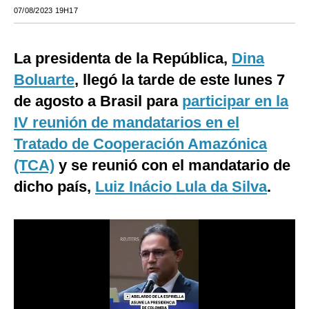
07/08/2023 19H17
Moda
Estilos
La presidenta de la República,
Dina
Mundo
Boluarte
, llegó la tarde de este lunes 7
de agosto a Brasil para
participar en la
EEUU
IV reunión de mandatarios en el
México
Tratado de Cooperación Amazónica
España
(TCA)
y se reunió con el mandatario de
dicho país,
Luiz Inácio Lula da Silva
.
Internacional
Tecnología
Club del Suscriptor
Mix
G de Gestión