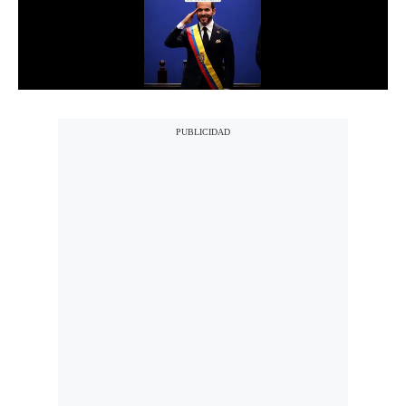
Notas Contratadas
Podcast
Gestión TV
Videos
Fotogalerías
gestion.pe
¿quiénes
Somos?
Términos
Y
Condiciones
Política
De
Privacidad