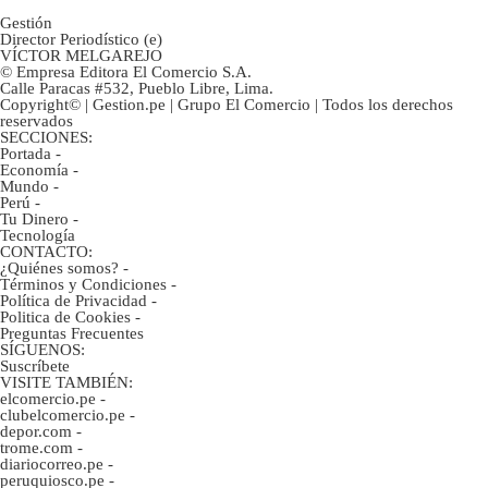
Gestión
Director Periodístico (e)
VÍCTOR MELGAREJO
© Empresa Editora El Comercio S.A.
Calle Paracas #532, Pueblo Libre, Lima.
Copyright© | Gestion.pe | Grupo El Comercio | Todos los derechos
reservados
SECCIONES:
Portada
-
Economía
-
Mundo
-
Perú
-
Tu Dinero
-
Tecnología
CONTACTO:
¿Quiénes somos?
-
Términos y Condiciones
-
Política de Privacidad
-
Politica de Cookies
-
Preguntas Frecuentes
SÍGUENOS:
Suscríbete
VISITE TAMBIÉN:
elcomercio.pe
-
clubelcomercio.pe
-
depor.com
-
trome.com
-
diariocorreo.pe
-
peruquiosco.pe
-