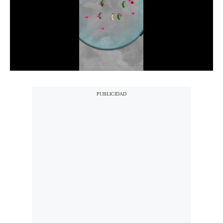
Notas Contratadas
Podcast
Gestión TV
Videos
Fotogalerías
gestion.pe
¿quiénes
Somos?
Términos
Y
Condiciones
Política
De
Privacidad