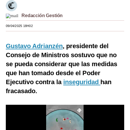
Moda
Redacción Gestión
Estilos
09/04/2025 18H02
Mundo
EEUU
Gustavo Adrianzén
, presidente del
Consejo de Ministros sostuvo que no
México
se pueda considerar que las medidas
España
que han tomado desde el Poder
Internacional
Ejecutivo contra la
inseguridad
han
fracasado.
Tecnología
Club del Suscriptor
Mix
G de Gestión