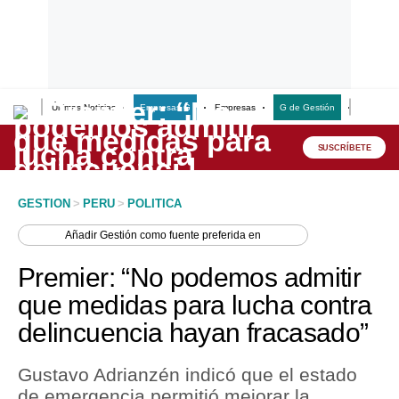
Últimas Noticias
Empresas G
Empresas
G de Gestión
Finanzas
Lo último
Peru Quiosco
SUSCRÍBETE
Portada
GESTION
>
PERU
>
POLITICA
Empresas
Añadir
Gestión
como fuente preferida en
Management & Empleo
Premier: “No podemos admitir
Economía
que medidas para lucha contra
delincuencia hayan fracasado”
Mercados
Perú
Gustavo Adrianzén indicó que el estado
de emergencia permitió mejorar la
Política