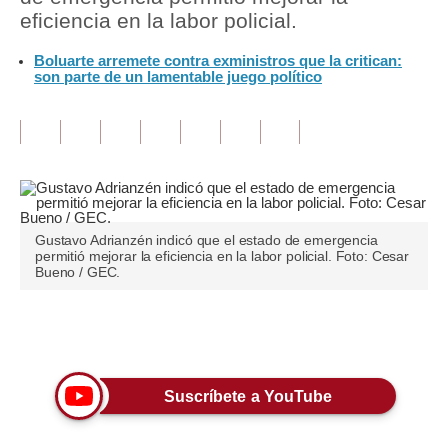
eficiencia en la labor policial.
Tu Dinero
Boluarte arremete contra exministros que la critican:
son parte de un lamentable juego político
Finanzas Personales
Inmobiliarias
Plus G
Opinión
Editorial
Gustavo Adrianzén indicó que el estado de emergencia
permitió mejorar la eficiencia en la labor policial. Foto: Cesar
Bueno / GEC.
Pregunta de hoy
Blogs
Únete a nuestro canal
Tendencias
Suscríbete a YouTube
Lujo
Viajes