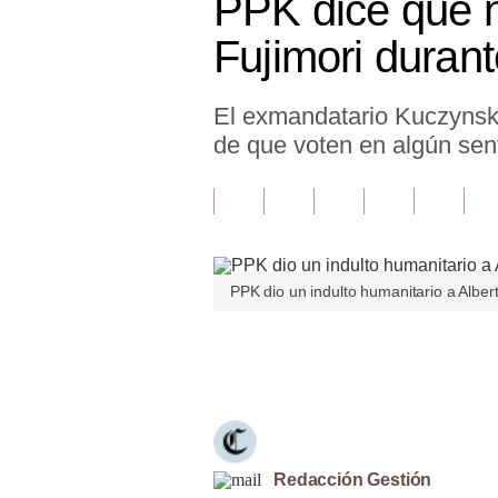
PPK dice que n
Finanzas Personales
Fujimori duran
Inmobiliarias
El exmandatario Kuczynski 
Plus G
de que voten en algún sen
Opinión
Editorial
Pregunta de hoy
PPK dio un indulto humanitario a Alber
Blogs
Tendencias
Únete a nuestro canal
Lujo
Viajes
Moda
Redacción Gestión