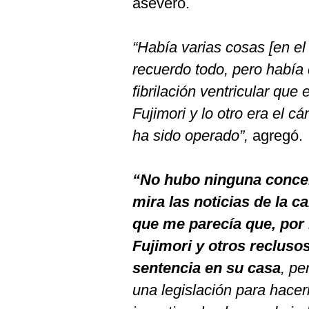
aseveró.
De
Cookies
Preguntas
“Había varias cosas [en el
Frecuentes
recuerdo todo, pero había 
fibrilación ventricular que
Fujimori y lo otro era el c
ha sido operado”,
agregó.
“No hubo ninguna concert
mira las noticias de la c
que me parecía que, por 
Fujimori y otros recluso
sentencia en su casa
, p
una legislación para hacer