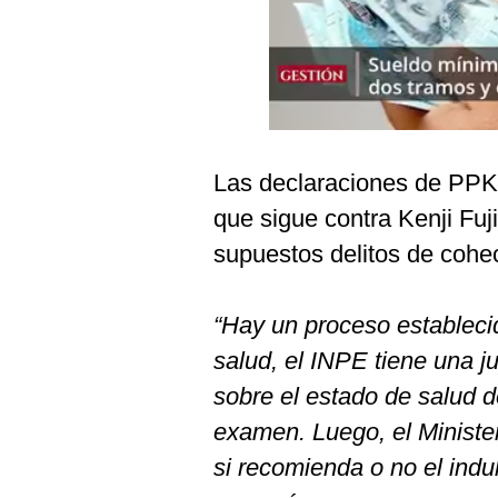
Podcast
Gestión TV
Videos
Fotogalerías
Las declaraciones de PPK 
que sigue contra Kenji Fuji
gestion.pe
supuestos delitos de cohec
¿quiénes
Somos?
“Hay un proceso estableci
Términos
salud, el INPE tiene una 
Y
Condiciones
sobre el estado de salud d
Política
examen. Luego, el Minister
De
Privacidad
si recomienda o no el indul
Politica