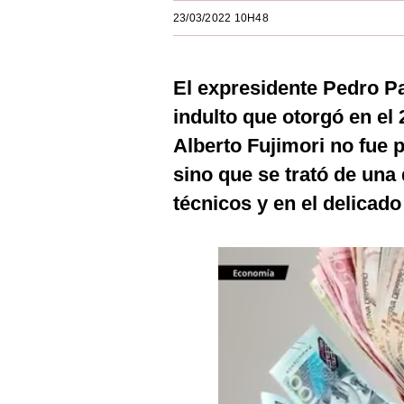
Estilos
23/03/2022 10H48
Mundo
El expresidente Pedro P
EEUU
indulto que otorgó en el
México
Alberto Fujimori no fue 
España
sino que se trató de una
Internacional
técnicos y en el delicado
Tecnología
Club del Suscriptor
Mix
G de Gestión
Notas Contratadas