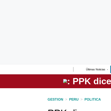
Lo último
Peru Quiosco
Portada
Empresas
Management & Empleo
Economía
Últimas Noticias
Mercados
Perú
Política
GESTION
>
PERU
>
POLITICA
Tu Dinero