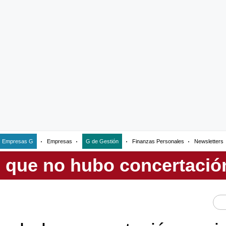
Empresas G
Empresas
G de Gestión
Finanzas Personales
Newsletters