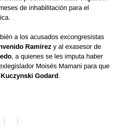
 meses de inhabilitación para el
ica.
bién a los acusados excongresistas
envenido Ramírez
y al exasesor de
ledo
, a quienes se les imputa haber
o exlegislador Moisés Mamani para que
e
Kuczynski Godard
.