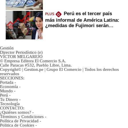
Perú es el tercer país
PLUS
G
más informal de América Latina:
¿medidas de Fujimori serán
eficaces?
Gestión
Director Periodístico (e)
VÍCTOR MELGAREJO
© Empresa Editora El Comercio S.A.
Calle Paracas #532, Pueblo Libre, Lima.
Copyright© | Gestion.pe | Grupo El Comercio | Todos los derechos
reservados
SECCIONES:
Portada
-
Economía
-
Mundo
-
Perú
-
Tu Dinero
-
Tecnología
CONTACTO:
¿Quiénes somos?
-
Términos y Condiciones
-
Política de Privacidad
-
Politica de Cookies
-