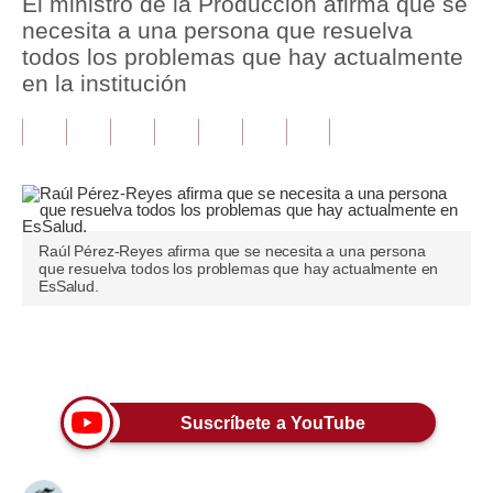
El ministro de la Producción afirma que se
necesita a una persona que resuelva
Tu Dinero
todos los problemas que hay actualmente
en la institución
Finanzas Personales
Inmobiliarias
Plus G
Opinión
Raúl Pérez-Reyes afirma que se necesita a una persona
Editorial
que resuelva todos los problemas que hay actualmente en
EsSalud.
Pregunta de hoy
Blogs
Únete a nuestro canal
Tendencias
Suscríbete a YouTube
Lujo
Viajes