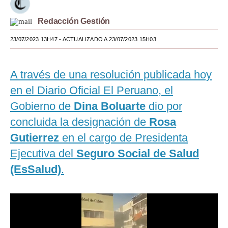
Moda
Redacción Gestión
Estilos
23/07/2023 13H47
- ACTUALIZADO A 23/07/2023 15H03
Mundo
A través de una resolución publicada hoy
EEUU
en el Diario Oficial El Peruano, el
México
Gobierno de
Dina Boluarte
dio por
España
concluida la designación de
Rosa
Gutierrez
en el cargo de Presidenta
Internacional
Ejecutiva del
Seguro Social de Salud
Tecnología
(EsSalud)
.
Club del Suscriptor
Mix
G de Gestión