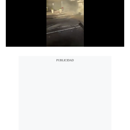
Notas Contratadas
Podcast
Gestión TV
Videos
Fotogalerías
gestion.pe
¿quiénes
Somos?
Términos
Y
Condiciones
Política
De
Privacidad