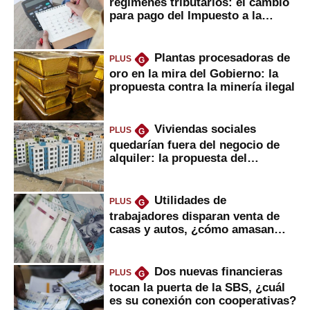
regímenes tributarios: el cambio
para pago del Impuesto a la
Renta
Plantas procesadoras de
PLUS
G
oro en la mira del Gobierno: la
propuesta contra la minería ilegal
Viviendas sociales
PLUS
G
quedarían fuera del negocio de
alquiler: la propuesta del
gobierno
Utilidades de
PLUS
G
trabajadores disparan venta de
casas y autos, ¿cómo amasan
tanta liquidez?
Dos nuevas financieras
PLUS
G
tocan la puerta de la SBS, ¿cuál
es su conexión con cooperativas?