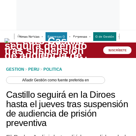
Últimas Noticias
Empresas G
Empresas
G de Gestión
Finanzas
Lo último
Peru Quiosco
SUSCRÍBETE
Portada
GESTION
>
PERU
>
POLITICA
Empresas
Añadir
Gestión
como fuente preferida en
Management & Empleo
Castillo seguirá en la Diroes
Economía
hasta el jueves tras suspensión
de audiencia de prisión
Mercados
preventiva
Perú
Política