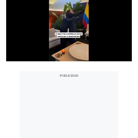
Notas Contratadas
Podcast
Gestión TV
Videos
Fotogalerías
gestion.pe
¿quiénes
Somos?
Términos
Y
Condiciones
Política
De
Privacidad