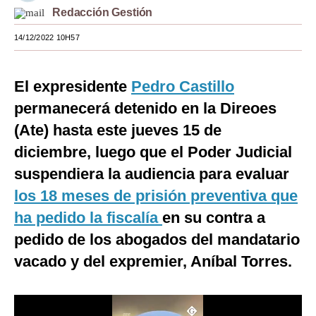
Redacción Gestión
Moda
14/12/2022 10H57
Estilos
Mundo
El expresidente
Pedro Castillo
permanecerá detenido en la Direoes
EEUU
(Ate) hasta este jueves 15 de
México
diciembre, luego que el Poder Judicial
España
suspendiera la audiencia para evaluar
Internacional
los 18 meses de prisión preventiva que
ha pedido la fiscalía
en su contra a
Tecnología
pedido de los abogados del mandatario
Club del Suscriptor
vacado y del expremier, Aníbal Torres.
Mix
G de Gestión