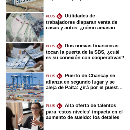
gobierno
Utilidades de
PLUS
G
trabajadores disparan venta de
casas y autos, ¿cómo amasan
tanta liquidez?
Dos nuevas financieras
PLUS
G
tocan la puerta de la SBS, ¿cuál
es su conexión con cooperativas?
Puerto de Chancay se
PLUS
G
afianza en segundo lugar y se
aleja de Paita: ¿irá por el puesto
1?
Alta oferta de talentos
PLUS
G
para ‘estos niveles’ impacta en el
aumento de sueldo: los detalles