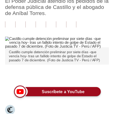
El Poder Judicial atendió los pedidos de la
defensa pública de Castillo y el abogado
Tu Dinero
de Aníbal Torres.
Finanzas Personales
Inmobiliarias
Plus G
Opinión
Castillo cumple detención preliminar por siete días -que
vencía hoy- tras un fallido intento de golpe de Estado el
pasado 7 de diciembre. (Foto de Justicia TV - Perú / AFP)
Editorial
Pregunta de hoy
Únete a nuestro canal
Blogs
Tendencias
Suscríbete a YouTube
Lujo
Viajes