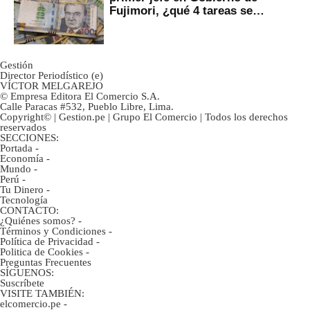
Fujimori, ¿qué 4 tareas se
marcan urgentes?
Gestión
Director Periodístico (e)
VÍCTOR MELGAREJO
© Empresa Editora El Comercio S.A.
Calle Paracas #532, Pueblo Libre, Lima.
Copyright© | Gestion.pe | Grupo El Comercio | Todos los derechos
reservados
SECCIONES:
Portada
-
Economía
-
Mundo
-
Perú
-
Tu Dinero
-
Tecnología
CONTACTO:
¿Quiénes somos?
-
Términos y Condiciones
-
Política de Privacidad
-
Politica de Cookies
-
Preguntas Frecuentes
SÍGUENOS:
Suscríbete
VISITE TAMBIÉN:
elcomercio.pe
-