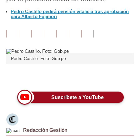
Pedro Castillo pedirá pensión vitalicia tras aprobación
Tu Dinero
para Alberto Fujimori
Finanzas Personales
Inmobiliarias
Plus G
Pedro Castillo. Foto: Gob.pe
Opinión
Editorial
Únete a nuestro canal
Pregunta de hoy
Suscríbete a YouTube
Blogs
Tendencias
Lujo
Redacción Gestión
Viajes