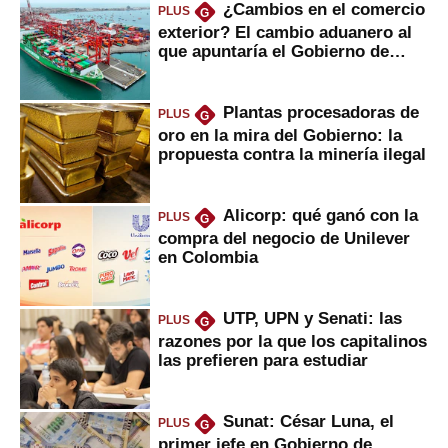
¿Cambios en el comercio
PLUS
G
exterior? El cambio aduanero al
que apuntaría el Gobierno de
Fujimori
Plantas procesadoras de
PLUS
G
oro en la mira del Gobierno: la
propuesta contra la minería ilegal
Alicorp: qué ganó con la
PLUS
G
compra del negocio de Unilever
en Colombia
UTP, UPN y Senati: las
PLUS
G
razones por la que los capitalinos
las prefieren para estudiar
Sunat: César Luna, el
PLUS
G
primer jefe en Gobierno de