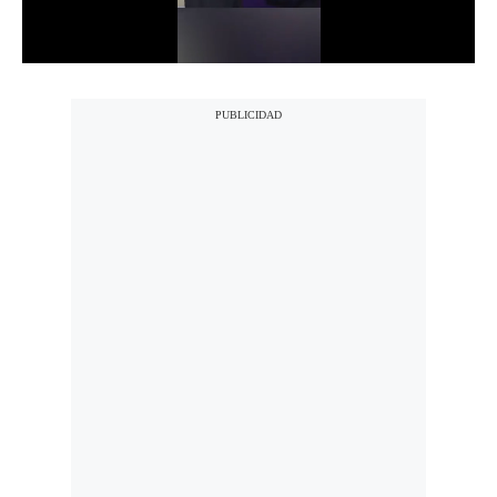
Notas Contratadas
Podcast
Gestión TV
Videos
Fotogalerías
gestion.pe
¿quiénes
Somos?
Términos
Y
Condiciones
Política
De
Privacidad