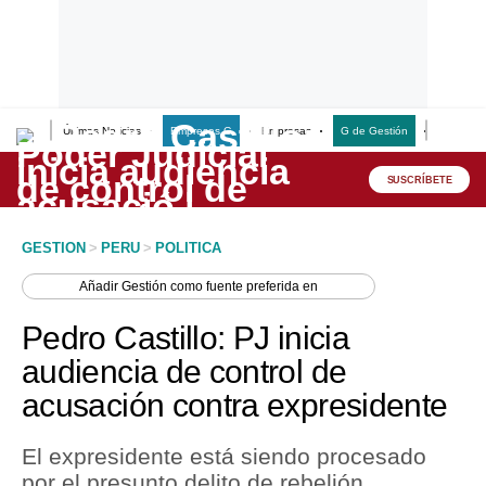
Últimas Noticias
Empresas G
Empresas
G de Gestión
Finanzas
Lo último
Peru Quiosco
SUSCRÍBETE
Portada
GESTION
>
PERU
>
POLITICA
Empresas
Añadir
Gestión
como fuente preferida en
Management & Empleo
Pedro Castillo: PJ inicia
Economía
audiencia de control de
acusación contra expresidente
Mercados
Perú
El expresidente está siendo procesado
por el presunto delito de rebelión.
Política