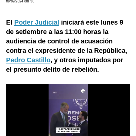
09/09/2024 08H38
Moda
El
Estilos
Poder Judicial
iniciará este lunes 9
de setiembre a las 11:00 horas la
Mundo
audiencia de control de acusación
EEUU
contra el expresidente de la República,
México
Pedro Castillo
, y otros imputados por
el presunto delito de rebelión.
España
Internacional
Tecnología
Club del Suscriptor
Mix
G de Gestión