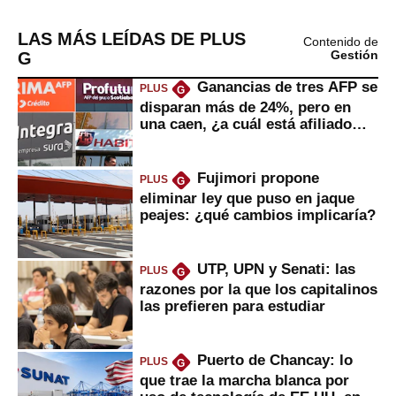
LAS MÁS LEÍDAS DE PLUS
Contenido de
G
Gestión
Ganancias de tres AFP se
PLUS
G
disparan más de 24%, pero en
una caen, ¿a cuál está afiliado
usted?
Fujimori propone
PLUS
G
eliminar ley que puso en jaque
peajes: ¿qué cambios implicaría?
UTP, UPN y Senati: las
PLUS
G
razones por la que los capitalinos
las prefieren para estudiar
Puerto de Chancay: lo
PLUS
G
que trae la marcha blanca por