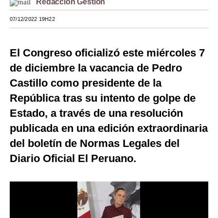
Redacción Gestión
Moda
07/12/2022 19H22
Estilos
El Congreso oficializó este miércoles 7
Mundo
de diciembre la vacancia de Pedro
EEUU
Castillo como presidente de la
México
República tras su intento de golpe de
Estado, a través de una resolución
España
publicada en una edición extraordinaria
Internacional
del boletín de Normas Legales del
Tecnología
Diario Oficial El Peruano.
Club del Suscriptor
Mix
G de Gestión