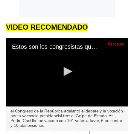
VIDEO RECOMENDADO
Estos son los congresistas que votaron en contra o en abstención de la vacancia tras el Golpe de Estado
0
el Congreso de la República adelantó el debate y la votación
seconds
por la vacancia presidencial tras el Golpe de Estado. Así,
of
Pedro Castillo fue vacado con 101 votos a favor, 6 en contra
0
y 10 abstenciones.
seconds