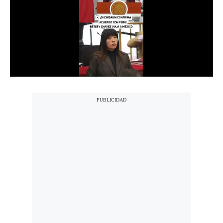
Notas Contratadas
Podcast
Gestión TV
Videos
Fotogalerías
gestion.pe
¿quiénes
Somos?
Términos
Y
Condiciones
Política
De
Privacidad