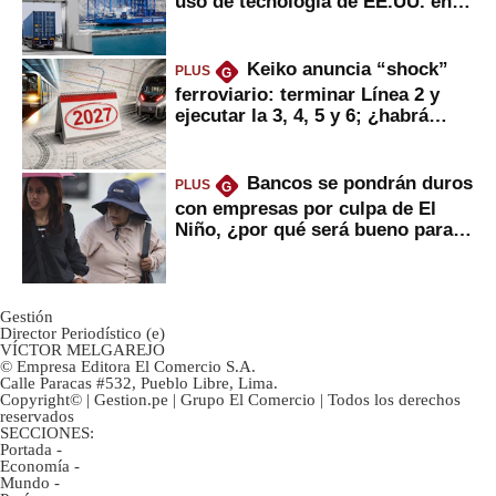
uso de tecnología de EE.UU. en
mercancías
Keiko anuncia “shock”
PLUS
G
ferroviario: terminar Línea 2 y
ejecutar la 3, 4, 5 y 6; ¿habrá
avances?
Bancos se pondrán duros
PLUS
G
con empresas por culpa de El
Niño, ¿por qué será bueno para
ahorristas?
Gestión
Director Periodístico (e)
VÍCTOR MELGAREJO
© Empresa Editora El Comercio S.A.
Calle Paracas #532, Pueblo Libre, Lima.
Copyright© | Gestion.pe | Grupo El Comercio | Todos los derechos
reservados
SECCIONES:
Portada
-
Economía
-
Mundo
-