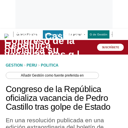
Últimas Noticias
Empresas G
Empresas
G de Gestión
Finanzas
Lo último
Peru Quiosco
SUSCRÍBETE
Portada
GESTION
>
PERU
>
POLITICA
Empresas
Añadir
Gestión
como fuente preferida en
Management & Empleo
Congreso de la República
Economía
oficializa vacancia de Pedro
Castillo tras golpe de Estado
Mercados
Perú
En una resolución publicada en una
edición extraordinaria del boletín de
Política