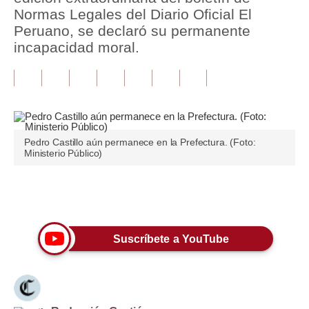
Normas Legales del Diario Oficial El
Tu Dinero
Peruano, se declaró su permanente
incapacidad moral.
Finanzas Personales
Inmobiliarias
Plus G
Opinión
Pedro Castillo aún permanece en la Prefectura. (Foto:
Ministerio Público)
Editorial
Pregunta de hoy
Únete a nuestro canal
Blogs
Suscríbete a YouTube
Tendencias
Lujo
Viajes