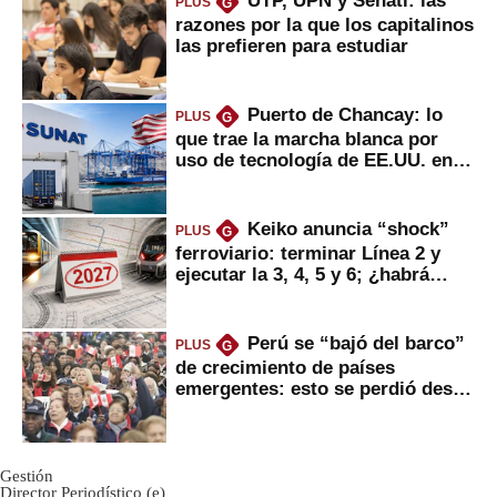
PLUS
G
razones por la que los capitalinos
las prefieren para estudiar
Puerto de Chancay: lo
PLUS
G
que trae la marcha blanca por
uso de tecnología de EE.UU. en
mercancías
Keiko anuncia “shock”
PLUS
G
ferroviario: terminar Línea 2 y
ejecutar la 3, 4, 5 y 6; ¿habrá
avances?
Perú se “bajó del barco”
PLUS
G
de crecimiento de países
emergentes: esto se perdió desde
2022
Gestión
Director Periodístico (e)