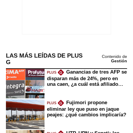
LAS MÁS LEÍDAS DE PLUS
Contenido de
G
Gestión
Ganancias de tres AFP se
PLUS
G
disparan más de 24%, pero en
una caen, ¿a cuál está afiliado
usted?
Fujimori propone
PLUS
G
eliminar ley que puso en jaque
peajes: ¿qué cambios implicaría?
UTP, UPN y Senati: las