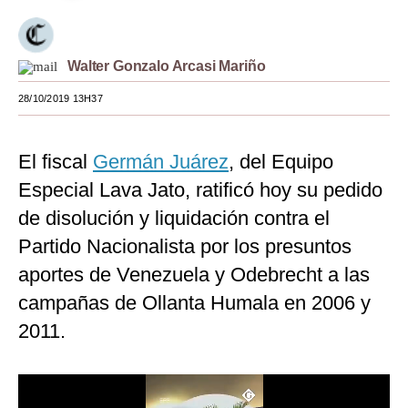
Moda
Estilos
Walter Gonzalo Arcasi Mariño
Mundo
28/10/2019 13H37
EEUU
El fiscal
Germán Juárez
, del Equipo
México
Especial Lava Jato, ratificó hoy su pedido
España
de disolución y liquidación contra el
Partido Nacionalista por los presuntos
Internacional
aportes de Venezuela y Odebrecht a las
Tecnología
campañas de Ollanta Humala en 2006 y
Club del Suscriptor
2011.
Mix
G de Gestión