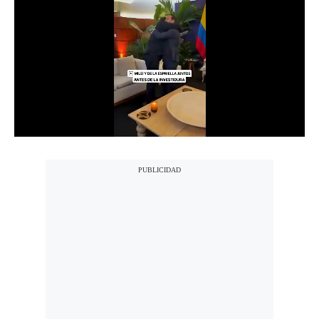
Notas Contratadas
Podcast
Gestión TV
Videos
Fotogalerías
gestion.pe
¿quiénes
Somos?
Términos
Y
Condiciones
Política
De
Privacidad