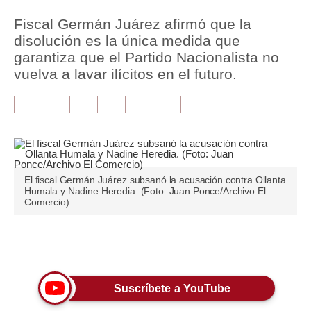
Fiscal Germán Juárez afirmó que la
Tu Dinero
disolución es la única medida que
Finanzas Personales
garantiza que el Partido Nacionalista no
vuelva a lavar ilícitos en el futuro.
Inmobiliarias
Plus G
Opinión
Editorial
El fiscal Germán Juárez subsanó la acusación contra Ollanta
Humala y Nadine Heredia. (Foto: Juan Ponce/Archivo El
Pregunta de hoy
Comercio)
Blogs
Únete a nuestro canal
Tendencias
Lujo
Suscríbete a YouTube
Viajes