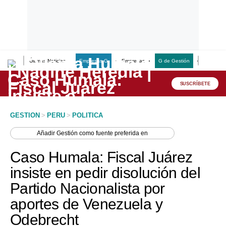
Últimas Noticias
Empresas G
Empresas
G de Gestión
Finanzas
Lo último
Peru Quiosco
SUSCRÍBETE
Portada
GESTION
>
PERU
>
POLITICA
Empresas
Añadir
Gestión
como fuente preferida en
Management & Empleo
Caso Humala: Fiscal Juárez
Economía
insiste en pedir disolución del
Partido Nacionalista por
Mercados
aportes de Venezuela y
Perú
Odebrecht
Política