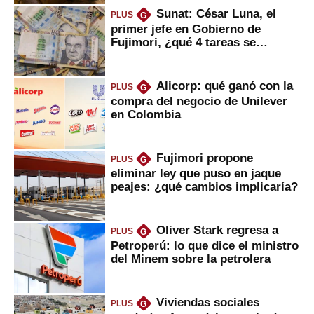
Sunat: César Luna, el
PLUS
G
primer jefe en Gobierno de
Fujimori, ¿qué 4 tareas se
marcan urgentes?
Alicorp: qué ganó con la
PLUS
G
compra del negocio de Unilever
en Colombia
Fujimori propone
PLUS
G
eliminar ley que puso en jaque
peajes: ¿qué cambios implicaría?
Oliver Stark regresa a
PLUS
G
Petroperú: lo que dice el ministro
del Minem sobre la petrolera
Viviendas sociales
PLUS
G