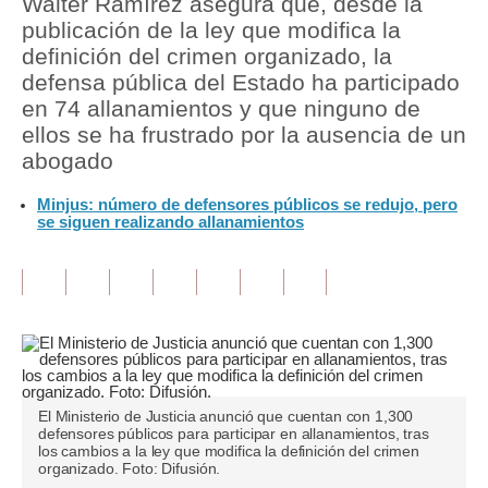
Walter Ramírez asegura que, desde la
publicación de la ley que modifica la
Tu Dinero
definición del crimen organizado, la
defensa pública del Estado ha participado
Finanzas Personales
en 74 allanamientos y que ninguno de
Inmobiliarias
ellos se ha frustrado por la ausencia de un
abogado
Plus G
Minjus: número de defensores públicos se redujo, pero
Opinión
se siguen realizando allanamientos
Editorial
Pregunta de hoy
Blogs
Tendencias
El Ministerio de Justicia anunció que cuentan con 1,300
Lujo
defensores públicos para participar en allanamientos, tras
los cambios a la ley que modifica la definición del crimen
organizado. Foto: Difusión.
Viajes