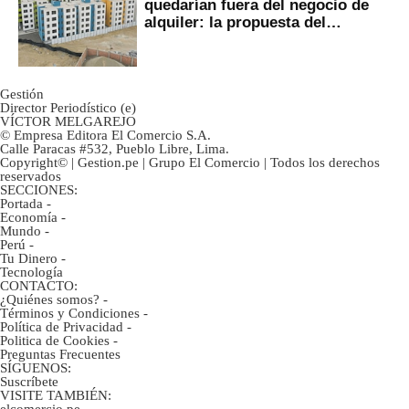
quedarían fuera del negocio de
alquiler: la propuesta del
gobierno
Gestión
Director Periodístico (e)
VÍCTOR MELGAREJO
© Empresa Editora El Comercio S.A.
Calle Paracas #532, Pueblo Libre, Lima.
Copyright© | Gestion.pe | Grupo El Comercio | Todos los derechos
reservados
SECCIONES:
Portada
-
Economía
-
Mundo
-
Perú
-
Tu Dinero
-
Tecnología
CONTACTO:
¿Quiénes somos?
-
Términos y Condiciones
-
Política de Privacidad
-
Politica de Cookies
-
Preguntas Frecuentes
SÍGUENOS:
Suscríbete
VISITE TAMBIÉN: