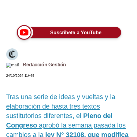
Moda
Únete a nuestro canal
Estilos
Suscríbete a YouTube
Mundo
EEUU
México
Redacción Gestión
España
24/10/2024 11H45
Internacional
Tecnología
Tras una serie de ideas y vueltas y la
elaboración de hasta tres textos
Club del Suscriptor
sustitutorios diferentes, el
Pleno del
Mix
Congreso
aprobó la semana pasada los
G de Gestión
cambios a la
ley N° 32108, que modifica