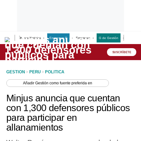
Últimas Noticias
Empresas G
Empresas
G de Gestión
Finanzas
Lo último
Peru Quiosco
SUSCRÍBETE
Portada
GESTION
>
PERU
>
POLITICA
Empresas
Añadir
Gestión
como fuente preferida en
Management & Empleo
Minjus anuncia que cuentan
Economía
con 1,300 defensores públicos
para participar en
Mercados
allanamientos
Perú
Política