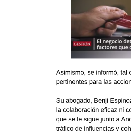
Podcast
Gestión TV
Videos
Fotogalerías
gestion.pe
Asimismo, se informó, tal 
¿quiénes
Somos?
pertinentes para las accio
Términos
Y
Condiciones
Su abogado, Benji Espinoz
Política
la colaboración eficaz ni c
De
Privacidad
que se le sigue junto a An
Politica
tráfico de influencias y co