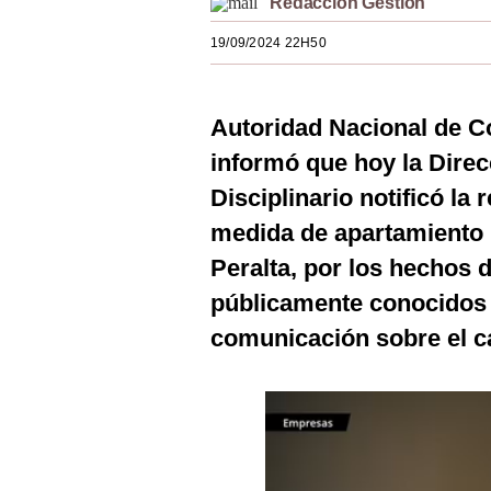
Redacción Gestión
Estilos
19/09/2024 22H50
Mundo
EEUU
Autoridad Nacional de C
México
informó que hoy la Dire
Disciplinario notificó la 
España
medida de apartamiento p
Internacional
Peralta, por los hechos 
Tecnología
públicamente conocidos
Club del Suscriptor
comunicación sobre el c
Mix
G de Gestión
Notas Contratadas