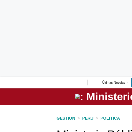
Lo último
Peru Quiosco
Portada
Empresas
Management & Empleo
Economía
Últimas Noticias
Mercados
Perú
Política
GESTION
>
PERU
>
POLITICA
Tu Dinero