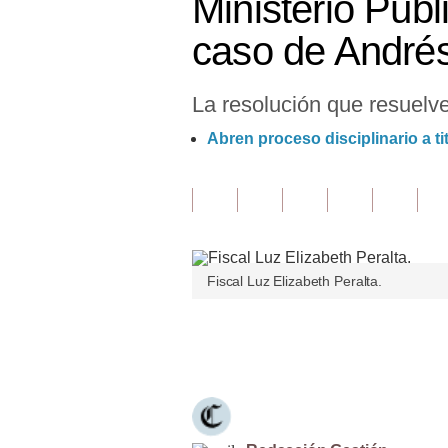
Ministerio Públ
Finanzas Personales
caso de André
Inmobiliarias
La resolución que resuelve
Plus G
Abren proceso disciplinario a ti
Opinión
Editorial
Pregunta de hoy
Blogs
Fiscal Luz Elizabeth Peralta.
Tendencias
Únete a nuestro canal
Lujo
Viajes
Moda