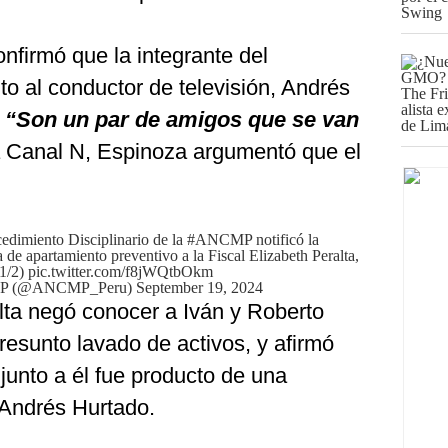
onfirmó que la integrante del
nto al conductor de televisión, Andrés
.
“Son un par de amigos que se van
 a Canal N, Espinoza argumentó que el
edimiento Disciplinario de la
#ANCMP
notificó la
 de apartamiento preventivo a la Fiscal Elizabeth Peralta,
(1/2)
pic.twitter.com/f8jWQtbOkm
el MP (@ANCMP_Peru)
September 19, 2024
lta negó conocer a Iván y Roberto
resunto lavado de activos, y afirmó
 junto a él fue producto de una
 Andrés Hurtado.