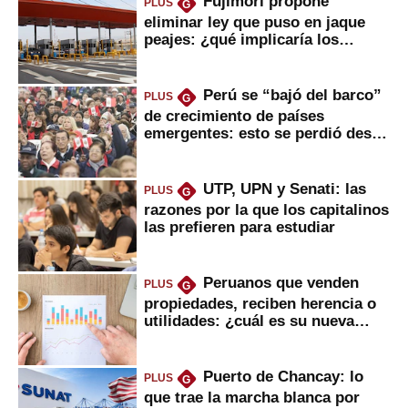
Fujimori propone
PLUS
G
eliminar ley que puso en jaque
peajes: ¿qué implicaría los
usuarios?
Perú se “bajó del barco”
PLUS
G
de crecimiento de países
emergentes: esto se perdió desde
2022
UTP, UPN y Senati: las
PLUS
G
razones por la que los capitalinos
las prefieren para estudiar
Peruanos que venden
PLUS
G
propiedades, reciben herencia o
utilidades: ¿cuál es su nueva
inversión clave?
Puerto de Chancay: lo
PLUS
G
que trae la marcha blanca por