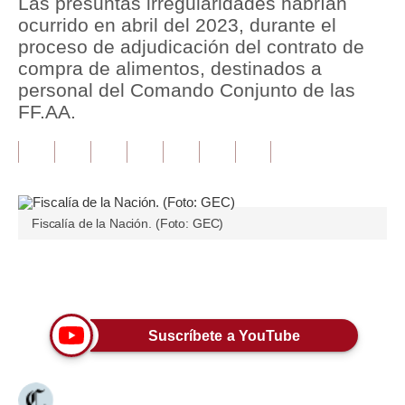
Las presuntas irregularidades habrían
ocurrido en abril del 2023, durante el
Tu Dinero
proceso de adjudicación del contrato de
compra de alimentos, destinados a
Finanzas Personales
personal del Comando Conjunto de las
Inmobiliarias
FF.AA.
Plus G
Opinión
Editorial
Fiscalía de la Nación. (Foto: GEC)
Pregunta de hoy
Únete a nuestro canal
Blogs
Tendencias
Suscríbete a YouTube
Lujo
Viajes