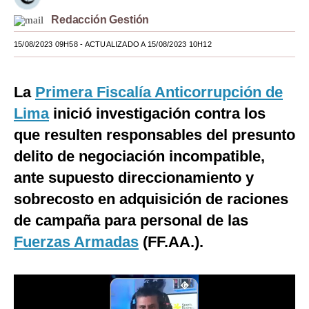
Redacción Gestión
Moda
15/08/2023 09H58
- ACTUALIZADO A 15/08/2023 10H12
Estilos
Mundo
La
Primera Fiscalía Anticorrupción de
EEUU
Lima
inició investigación contra los
México
que resulten responsables del presunto
delito de negociación incompatible,
España
ante supuesto direccionamiento y
Internacional
sobrecosto en adquisición de raciones
Tecnología
de campaña para personal de las
Fuerzas Armadas
(FF.AA.).
Club del Suscriptor
Mix
G de Gestión