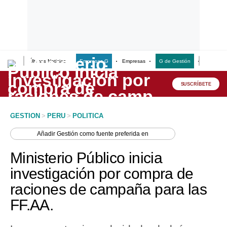
Últimas Noticias
Empresas G
Empresas
G de Gestión
Finanzas
Lo último
Peru Quiosco
SUSCRÍBETE
Portada
GESTION
>
PERU
>
POLITICA
Empresas
Añadir
Gestión
como fuente preferida en
Management & Empleo
Ministerio Público inicia
Economía
investigación por compra de
raciones de campaña para las
Mercados
FF.AA.
Perú
Política