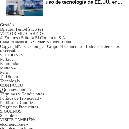
uso de tecnología de EE.UU. en
mercancías
Gestión
Director Periodístico (e)
VÍCTOR MELGAREJO
© Empresa Editora El Comercio S.A.
Calle Paracas #532, Pueblo Libre, Lima.
Copyright© | Gestion.pe | Grupo El Comercio | Todos los derechos
reservados
SECCIONES:
Portada
-
Economía
-
Mundo
-
Perú
-
Tu Dinero
-
Tecnología
CONTACTO:
¿Quiénes somos?
-
Términos y Condiciones
-
Política de Privacidad
-
Politica de Cookies
-
Preguntas Frecuentes
SÍGUENOS:
Suscríbete
VISITE TAMBIÉN:
elcomercio.pe
-
clubelcomercio.pe
-