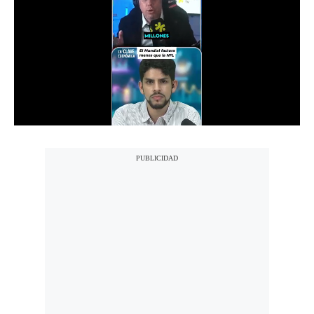
Notas Contratadas
Podcast
Gestión TV
Videos
Fotogalerías
gestion.pe
¿quiénes
Somos?
Términos
Y
Condiciones
Política
De
Privacidad