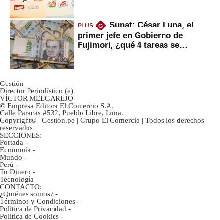
Sunat: César Luna, el
PLUS
G
primer jefe en Gobierno de
Fujimori, ¿qué 4 tareas se
marcan urgentes?
Gestión
Director Periodístico (e)
VÍCTOR MELGAREJO
© Empresa Editora El Comercio S.A.
Calle Paracas #532, Pueblo Libre, Lima.
Copyright© | Gestion.pe | Grupo El Comercio | Todos los derechos
reservados
SECCIONES:
Portada
-
Economía
-
Mundo
-
Perú
-
Tu Dinero
-
Tecnología
CONTACTO:
¿Quiénes somos?
-
Términos y Condiciones
-
Política de Privacidad
-
Politica de Cookies
-