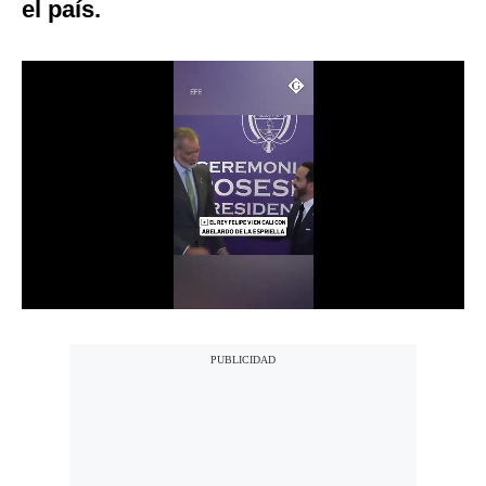
el país.
Notas Contratadas
Podcast
Gestión TV
Videos
Fotogalerías
gestion.pe
¿quiénes
Somos?
Términos
Y
Condiciones
Política
De
Privacidad