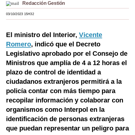
Redacción Gestión
Moda
03/10/2023 15H32
Estilos
Mundo
El ministro del Interior,
Vicente
Romero
, indicó que el Decreto
EEUU
Legislativo aprobado por el Consejo de
México
Ministros que amplía de 4 a 12 horas el
España
plazo de control de identidad a
ciudadanos extranjeros permitirá a la
Internacional
policía contar con más tiempo para
Tecnología
recopilar información y colaborar con
Club del Suscriptor
organismos como Interpol en la
Mix
identificación de personas extranjeras
que puedan representar un peligro para
G de Gestión