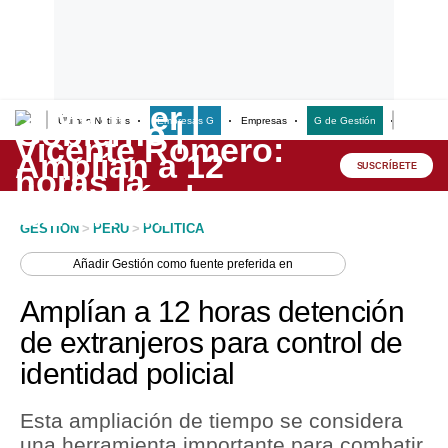
Últimas Noticias
Empresas G
Empresas
G de Gestión
Finanzas
Lo último
Peru Quiosco
SUSCRÍBETE
Portada
GESTION
>
PERU
>
POLITICA
Empresas
Añadir
Gestión
como fuente preferida en
Management & Empleo
Amplían a 12 horas detención
Economía
de extranjeros para control de
identidad policial
Mercados
Perú
Esta ampliación de tiempo se considera
una herramienta importante para combatir
Política