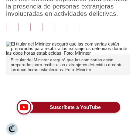
la presencia de personas extranjeras
Tu Dinero
involucradas en actividades delictivas.
Finanzas Personales
Inmobiliarias
Plus G
Opinión
El titular del Mininter aseguró que las comisarías están
preparadas para recibir a los extranjeros detenidos durante
las doce horas establecidas. Foto: Mininter
Editorial
Pregunta de hoy
Únete a nuestro canal
Blogs
Suscríbete a YouTube
Tendencias
Lujo
Viajes