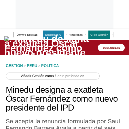
Últimas Noticias
Empresas G
Empresas
G de Gestión
Finanzas
Lo último
Peru Quiosco
SUSCRÍBETE
Portada
GESTION
>
PERU
>
POLITICA
Empresas
Añadir
Gestión
como fuente preferida en
Management & Empleo
Minedu designa a exatleta
Economía
Óscar Fernández como nuevo
presidente del IPD
Mercados
Perú
Se acepta la renuncia formulada por Saul
Fernando Barrera Ayala a partir del seis
Política