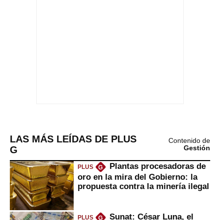
LAS MÁS LEÍDAS DE PLUS
Contenido de
G
Gestión
Plantas procesadoras de
PLUS
G
oro en la mira del Gobierno: la
propuesta contra la minería ilegal
Sunat: César Luna, el
PLUS
G