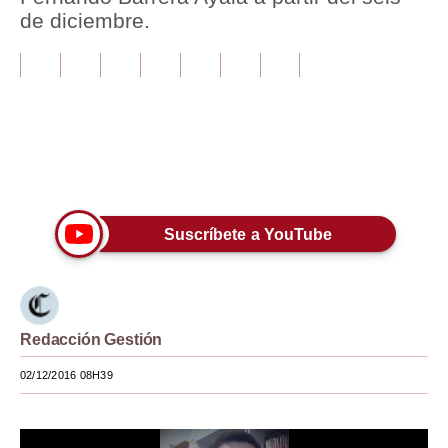
de diciembre.
Tu Dinero
Finanzas Personales
Inmobiliarias
Plus G
Únete a nuestro canal
Opinión
Suscríbete a YouTube
Editorial
Pregunta de hoy
Blogs
Redacción Gestión
Tendencias
02/12/2016 08H39
Lujo
Viajes