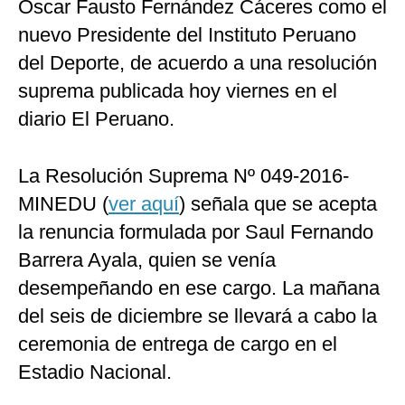
Óscar Fausto Fernández Cáceres como el
Politica
nuevo Presidente del Instituto Peruano
De
Cookies
del Deporte, de acuerdo a una resolución
Preguntas
suprema publicada hoy viernes en el
Frecuentes
diario El Peruano.
La Resolución Suprema Nº 049-2016-
MINEDU (
ver aquí
) señala que se acepta
la renuncia formulada por Saul Fernando
Barrera Ayala, quien se venía
desempeñando en ese cargo. La mañana
del seis de diciembre se llevará a cabo la
ceremonia de entrega de cargo en el
Estadio Nacional.