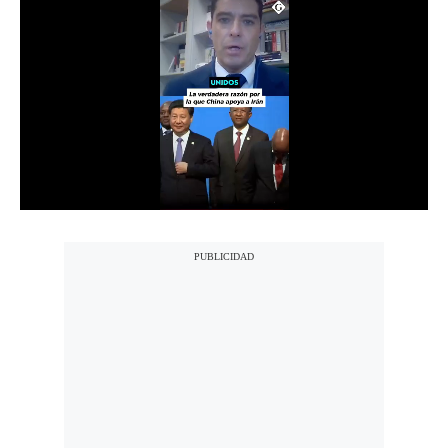
Moda
Estilos
Mundo
EEUU
México
España
Internacional
Tecnología
Club del Suscriptor
Mix
G de Gestión