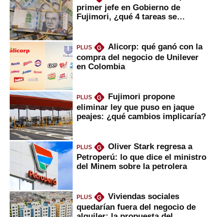
primer jefe en Gobierno de
Fujimori, ¿qué 4 tareas se
marcan urgentes?
Alicorp: qué ganó con la
PLUS
G
compra del negocio de Unilever
en Colombia
Fujimori propone
PLUS
G
eliminar ley que puso en jaque
peajes: ¿qué cambios implicaría?
Oliver Stark regresa a
PLUS
G
Petroperú: lo que dice el ministro
del Minem sobre la petrolera
Viviendas sociales
PLUS
G
quedarían fuera del negocio de
alquiler: la propuesta del